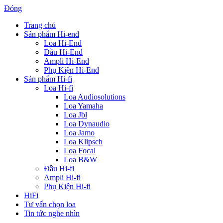
Đóng
Trang chủ
Sản phẩm Hi-end
Loa Hi-End
Đầu Hi-End
Ampli Hi-End
Phụ Kiện Hi-End
Sản phẩm Hi-fi
Loa Hi-fi
Loa Audiosolutions
Loa Yamaha
Loa Jbl
Loa Dynaudio
Loa Jamo
Loa Klipsch
Loa Focal
Loa B&W
Đầu Hi-fi
Ampli Hi-fi
Phụ Kiện Hi-fi
HiFi
Tư vấn chọn loa
Tin tức nghe nhìn