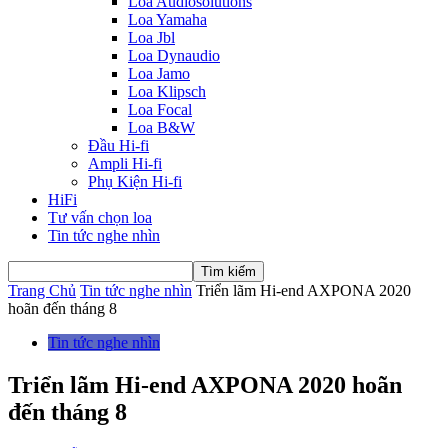
Loa Audiosolutions
Loa Yamaha
Loa Jbl
Loa Dynaudio
Loa Jamo
Loa Klipsch
Loa Focal
Loa B&W
Đầu Hi-fi
Ampli Hi-fi
Phụ Kiện Hi-fi
HiFi
Tư vấn chọn loa
Tin tức nghe nhìn
Trang Chủ
Tin tức nghe nhìn
Triển lãm Hi-end AXPONA 2020
hoãn đến tháng 8
Tin tức nghe nhìn
Triển lãm Hi-end AXPONA 2020 hoãn
đến tháng 8