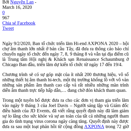
Bởi
Nguyễn Lan
-
March 16, 2020
0
967
Chia sẻ Facebook
Tweet
Ngày 9/2/2020, Ban tổ chức triển lãm Hi-end AXPONA 2020 – hội
chợ âm thanh lớn nhất ở bán cầu Tây, đã đưa ra thông cáo báo chí
chuyển ngày tổ chức đến ngày 7, 8, 9 tháng 8 và vẫn tại địa điểm cũ
là Trung tâm Hội nghị & Khách sạn Renaissance Schaumburg ở
Chicago Ban đầu, triển lãm dự kiến tổ chức từ ngày 17 đến 19/4.
Chương trình sẽ có sự góp mặt của ít nhất 200 thương hiệu, vô số
những thiết bị âm thanh hi-tech, một thị trường khổng lồ với vô vàn
những sản phẩm âm thanh cao cấp và rất nhiều những màn trình
diễn âm thanh trực tiếp hấp dẫn,… đang chờ đón khách tham quan.
Trong một tuyên bố được đưa ra cho các đơn vị tham gia triển lãm
vào ngày 9 tháng 3 của Joel Davis – Người sáng lập và Giám đốc
điều hành của JD Events, đã viết rằng quyết định này đã làm giảm
sự lo lắng cho sức khỏe và sự an toàn của tất cả những người tham
gia do tình trạng virus corona ngày càng tăng. Quyết định này được
đưa ra sau một loạt phản hồi từ cộng đồng
AXPONA
trong 72 giờ