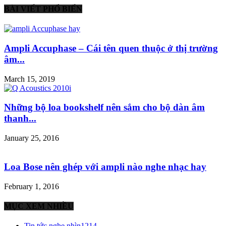
BÀI VIẾT PHỔ BIẾN
Ampli Accuphase – Cái tên quen thuộc ở thị trường
âm...
March 15, 2019
Những bộ loa bookshelf nên sắm cho bộ dàn âm
thanh...
January 25, 2016
Loa Bose nên ghép với ampli nào nghe nhạc hay
February 1, 2016
MỤC XEM NHIỀU
Tin tức nghe nhìn
1214