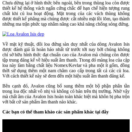
Chưa dừng lại ở hình thức bên ngoài, bên trong thùng loa còn được
thiết kế hệ thống vách ngắn cứng chắc để hạn chế hiện tượng rung
chất khi củ loa hoạt động. Mặt trong của các vách thùng không
được thiết kế phẳng mà chúng được cắt nhiều mặt lồi lõm, tạo thành
những ma trận phức tạp nhằm nâng cao khả năng chống sóng đứng.
Về mặt kỹ thuật, đôi loa đứng sàn duy nhất của dòng Avalon Isis
được đánh giá là hoàn hảo nhất từ trước tới nay bởi chúng không
chỉ sở hữu hình thức đạt chuẩn cao của Avalon mà chúng còn được
tập trung đáng kể về hiệu suất âm thanh. Ttong đó màng loa của cặp
loa này làm bằng chất liệu Nomex/Kevlar và pha một ít gốm, đồng
thời sử dụng thêm một nam châm cao cấp trong tất cả các củ loa.
Với cách thiết kế này sẽ đem đến một hiệu suất âm thanh đáng kể.
Bên cạnh đó, Avalon cũng bổ sung thêm một bộ phận phân tần
trong loa độc nhất vô nhị và không có bán trên thị trường. Nhờ vậy
mà chất âm của Avalon Isis hoàn toàn khác biệt mà khôn bị pha trộn
với bất cứ sản phẩm âm thanh nào khác.
Các bạn có thể tham khảo các sản phẩm khác tại đây