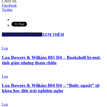
CHIA SẺ
Facebook
Twitter
BÀI VIẾT LIÊN QUAN
XEM THÊM
Loa
Loa Bowers & Wilkins 805 D4 – Bookshelf hi-end,
tinh giản nhưng tham chiếu
Loa
Loa Bowers & Wilkins 804 D4 – “Bước ngoặt” từ
khoa học đến trải nghiệm nghe
Loa