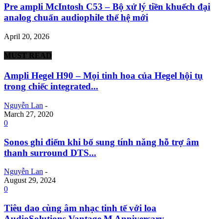
Pre ampli McIntosh C53 – Bộ xử lý tiền khuếch đại
analog chuẩn audiophile thế hệ mới
April 20, 2026
MUST READ
Ampli Hegel H90 – Mọi tinh hoa của Hegel hội tụ
trong chiếc integrated...
Nguyễn Lan
-
March 27, 2020
0
Sonos ghi điểm khi bổ sung tính năng hỗ trợ âm
thanh surround DTS...
Nguyễn Lan
-
August 29, 2024
0
Tiêu dao cùng âm nhạc tinh tế với loa
AudioSolutions Vantage M Anniversary