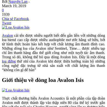
Bởi
Nguyễn Lan
-
March 19, 2019
0
1939
Chia sẻ Facebook
Tweet
Avalon
cái tên được nhiều người biết đến gắn liền với những dòng
loa hiend cao cấp được nhiều audiophile mơ ước hằng sở hữu, bởi
từ hình thức hoàn hảo kết hợp với chất lượng âm thanh đỉnh cao.
Những dòng loa của Avalon như Sentinel, Time… được nhiều tạp
chí âm thanh hàng đầu thế giới công như một tuyệt tác âm thanh.
Trong só đó, không thể bỏ qua dòng Avalon Isis. Đây là một dòng
loa đứng
thứ nhì của Avalon khi được thừa hưởng toàn bộ những
công nghệ đặc trưng từ nhà sản xuất với chất lượng âm thanh
“không còn gì để bàn”
Giới thiệu về dòng loa Avalon Isis
Thực chất thương hiệu Avalon Acoustics là một phần của tập đoàn
Avalon mới được thành lập vào thập niên 80 của thế kỷ trước gắn
liền với tên tuổi của Charles Hansen- người sáng lập ra thương hiệu