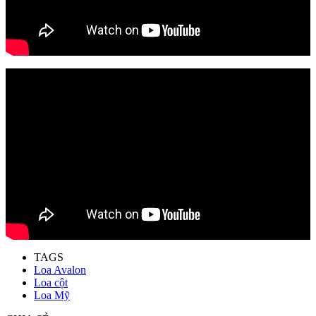
TAGS
Loa Avalon
Loa cột
Loa Mỹ