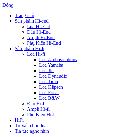
Đóng
Trang chủ
Sản phẩm Hi-end
Loa Hi-End
Đầu Hi-End
Ampli Hi-End
Phụ Kiện Hi-End
Sản phẩm Hi-fi
Loa Hi-fi
Loa Audiosolutions
Loa Yamaha
Loa Jbl
Loa Dynaudio
Loa Jamo
Loa Klipsch
Loa Focal
Loa B&W
Đầu Hi-fi
Ampli Hi-fi
Phụ Kiện Hi-fi
HiFi
Tư vấn chọn loa
Tin tức nghe nhìn