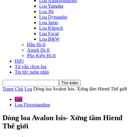
Loa Audiosolutions
Loa Yamaha
Loa Jbl
Loa Dynaudio
Loa Jamo
Loa Klipsch
Loa Focal
Loa B&W
Đầu Hi-fi
Ampli Hi-fi
Phụ Kiện Hi-fi
HiFi
Tư vấn chọn loa
Tin tức nghe nhìn
Trang Chủ
Loa
Dòng loa Avalon Isis- Xứng tầm Hiend Thế giới
Loa
Loa Floorstanding
Dòng loa Avalon Isis- Xứng tầm Hiend
Thế giới