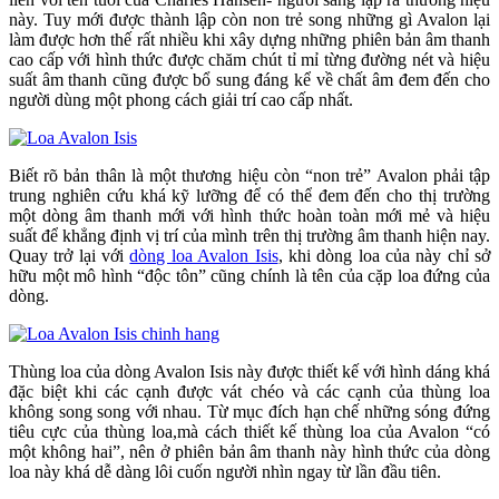
này. Tuy mới được thành lập còn non trẻ song những gì Avalon lại
làm được hơn thế rất nhiều khi xây dựng những phiên bản âm thanh
cao cấp với hình thức được chăm chút tỉ mỉ từng đường nét và hiệu
suất âm thanh cũng được bổ sung đáng kể về chất âm đem đến cho
người dùng một phong cách giải trí cao cấp nhất.
Biết rõ bản thân là một thương hiệu còn “non trẻ” Avalon phải tập
trung nghiên cứu khá kỹ lưỡng để có thể đem đến cho thị trường
một dòng âm thanh mới với hình thức hoàn toàn mới mẻ và hiệu
suất để khẳng định vị trí của mình trên thị trường âm thanh hiện nay.
Quay trở lại với
dòng loa Avalon Isis
, khi dòng loa của này chỉ sở
hữu một mô hình “độc tôn” cũng chính là tên của cặp loa đứng của
dòng.
Thùng loa của dòng Avalon Isis này được thiết kế với hình dáng khá
đặc biệt khi các cạnh được vát chéo và các cạnh của thùng loa
không song song với nhau. Từ mục đích hạn chế những sóng đứng
tiêu cực của thùng loa,mà cách thiết kế thùng loa của Avalon “có
một không hai”, nên ở phiên bản âm thanh này hình thức của dòng
loa này khá dễ dàng lôi cuốn người nhìn ngay từ lần đầu tiên.