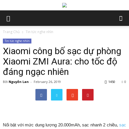
Trang Chủ
Tin tức nghe nhìn
Tin tức nghe nhìn
Xiaomi công bố sạc dự phòng
Xiaomi ZMI Aura: cho tốc độ
đáng ngạc nhiên
Bởi
Nguyễn Lan
-
February 26, 2019
1450
0
Nổi bật với mức dung lượng 20.000mAh, sạc nhanh 2 chiều,
sạc