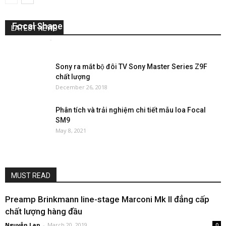
Trải nghiêm chất âm thượng hạng đến từ mẫu loa
Focal Shape 40
LATEST NEWS
Nguyễn Lan
-
April 27, 2021
0
Sony ra mắt bộ đôi TV Sony Master Series Z9F
chất lượng
December 26, 2018
Phân tích và trải nghiệm chi tiết mẫu loa Focal
SM9
May 8, 2021
MUST READ
Preamp Brinkmann line-stage Marconi Mk II đẳng cấp
chất lượng hàng đầu
Nguyễn Lan
-
March 20, 2019
0