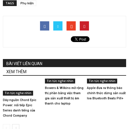
TAGS
Phụ kiện
BÀI VIẾT LIÊN QUAN
XEM THÊM
Tin tức nghe nhìn
Tin tức nghe nhìn
Bowers & Wilkins mở rộng
Apple đưa ra thông báo
Tin tức nghe nhìn
thị phần bằng việc tham
chính thức dừng sản xuất
gia sản xuất thiết bị âm
loa Bluetooth Beats Pill+
Dây nguồn Chord Epic
thanh cho laptop
Power: nối tiếp Epic
Series danh tiếng của
Chord Company