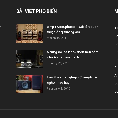
BÀI VIẾT PHỔ BIẾN
M
m
Ampli Accuphase – Cái tên quen
Ti
thuộc ở thị trường âm...
L
March 15, 2019
L
Lo
Những bộ loa bookshelf nên sắm
cho bộ dàn âm thanh...
L
January 25, 2016
P
A
Loa Bose nên ghép với ampli nào
nghe nhạc hay
Lo
February 1, 2016
L