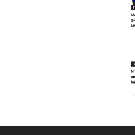
T
Má
Sw
kế
L
Nh
am
h