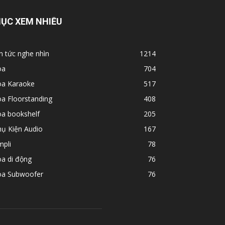
ỤC XEM NHIỀU
n tức nghe nhìn
1214
oa
704
oa Karaoke
517
a Floorstanding
408
oa bookshelf
205
hụ Kiện Audio
167
mpli
78
a di động
76
oa Subwoofer
76