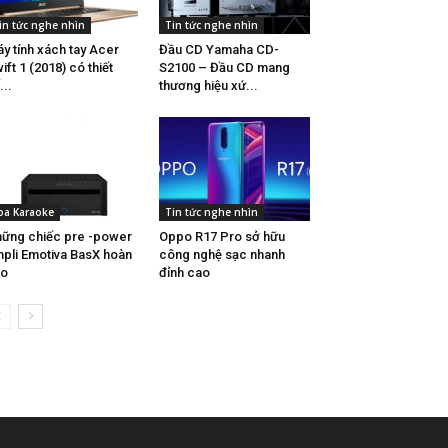
in tức nghe nhìn
Tin tức nghe nhìn
y tính xách tay Acer
Đầu CD Yamaha CD-
ift 1 (2018) có thiết
S2100 – Đầu CD mang
...
thương hiệu xứ...
oa Karaoke
Tin tức nghe nhìn
ững chiếc pre -power
Oppo R17 Pro sở hữu
pli Emotiva BasX hoàn
công nghệ sạc nhanh
ảo
đỉnh cao