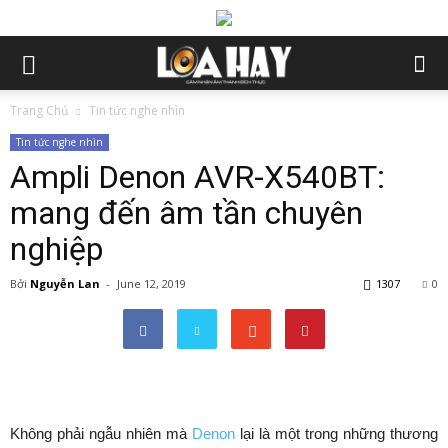
Trang Chủ
Tin tức nghe nhìn
Tin tức nghe nhìn
Ampli Denon AVR-X540BT:
mang đến âm tần chuyên
nghiệp
Bởi
Nguyễn Lan
-
June 12, 2019
1307
0
Không phải ngẫu nhiên mà
Denon
lại là một trong những thương