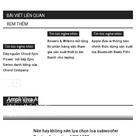
BÀI VIẾT LIÊN QUAN
XEM THÊM
Tin tức nghe nhìn
Tin tức nghe nhìn
Bowers & Wilkins mở rộng
Apple đưa ra thông báo
Tin tức nghe nhìn
thị phần bằng việc tham
chính thức dừng sản xuất
gia sản xuất thiết bị âm
loa Bluetooth Beats Pill+
Dây nguồn Chord Epic
thanh cho laptop
Power: nối tiếp Epic
Series danh tiếng của
Chord Company
Ampli Viva Audio Egoista 2A3 chất âm quyến rũ
LATEST NEWS
không thể chối từ
Nguyễn Lan
-
March 22, 2019
0
Nên hay không nên lựa chọn loa subwoofer