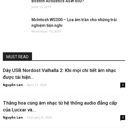
Boston Acoustics ASW 650?
June 15, 2019
McIntosh WS300 – Loa âm trần cho những trải
nghiệm tiện nghi
November 15, 2019
MUST READ
Dây USB Nordost Valhalla 2: Khi mọi chi tiết âm nhạc
được tái hiện...
Nguyễn Lan
-
April 21, 2026
0
Thăng hoa cùng âm nhạc từ hệ thống audio đẳng cấp
của Lucxar và...
Nguyễn Lan
-
February 8, 2020
0