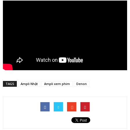
TAGS
Ampli Nhật
Ampli xem phim
Denon