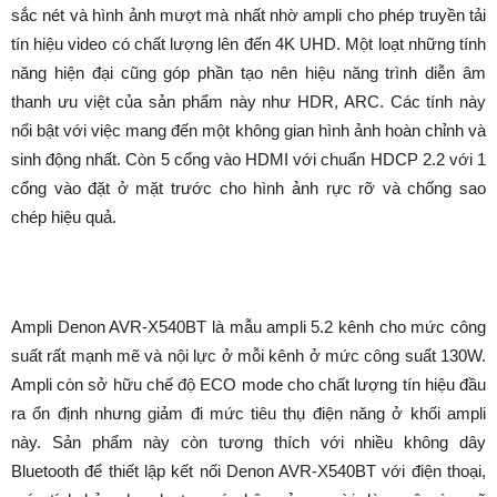
sắc nét và hình ảnh mượt mà nhất nhờ ampli cho phép truyền tải
tín hiệu video có chất lượng lên đến 4K UHD. Một loạt những tính
năng hiện đại cũng góp phần tạo nên hiệu năng trình diễn âm
thanh ưu việt của sản phẩm này như HDR, ARC. Các tính này
nổi bật với việc mang đến một không gian hình ảnh hoàn chỉnh và
sinh động nhất. Còn 5 cổng vào HDMI với chuẩn HDCP 2.2 với 1
cổng vào đặt ở mặt trước cho hình ảnh rực rỡ và chống sao
chép hiệu quả.
Ampli Denon AVR-X540BT là mẫu ampli 5.2 kênh cho mức công
suất rất mạnh mẽ và nội lực ở mỗi kênh ở mức công suất 130W.
Ampli còn sở hữu chế độ ECO mode cho chất lượng tín hiệu đầu
ra ổn định nhưng giảm đi mức tiêu thụ điện năng ở khối ampli
này. Sản phẩm này còn tương thích với nhiều không dây
Bluetooth để thiết lập kết nối Denon AVR-X540BT với điện thoại,