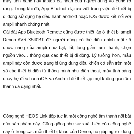
máy tính bảng hay laptop cá nhân của người dùng vô cùng rõ
ràng. Trong khi đó, App Bluetooth lại ưu việt trong việc để thiết bị
di động sử dụng hệ điều hành android hoặc IOS được kết nối với
ampli nhanh chóng nhất.
Cài đặt App Bluetooth Remote cũng được thiết lập ở thiết bị ampli
Denon AVR-X540BT để người dùng có thể điều chỉnh một số
chức năng của ampli như bật, tắt, tăng giảm âm thanh, chọn
nguồn vào… thông qua các thiết bị di động. Lý tưởng hơn, mẫu
ampli này còn được trang bị ứng dụng điều khiển có sẵn trên một
số các thiết bị điện tử thông minh như điện thoại, máy tính bảng
chạy hệ điều hành iOS và Android để thiết lập một không gian âm
thanh đa dạng nhất.
Công nghệ HEOS Link tiếp tục là một công nghệ âm thanh nổi bật
của sản phẩm này. Cũng giống như sự xuất hiện của công nghệ
này ở trong các mẫu thiết bị khác của Denon, nó giúp người dùng