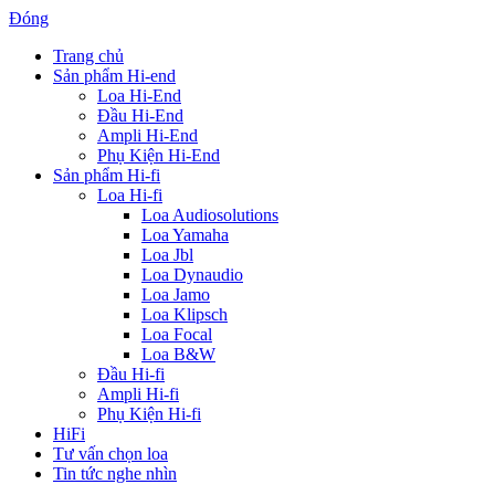
Đóng
Trang chủ
Sản phẩm Hi-end
Loa Hi-End
Đầu Hi-End
Ampli Hi-End
Phụ Kiện Hi-End
Sản phẩm Hi-fi
Loa Hi-fi
Loa Audiosolutions
Loa Yamaha
Loa Jbl
Loa Dynaudio
Loa Jamo
Loa Klipsch
Loa Focal
Loa B&W
Đầu Hi-fi
Ampli Hi-fi
Phụ Kiện Hi-fi
HiFi
Tư vấn chọn loa
Tin tức nghe nhìn