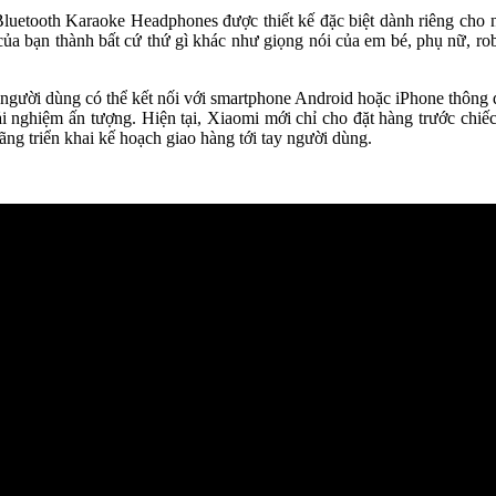
luetooth Karaoke Headphones được thiết kế đặc biệt dành riêng cho 
i của bạn thành bất cứ thứ gì khác như giọng nói của em bé, phụ nữ, 
người dùng có thể kết nối với smartphone Android hoặc iPhone thông q
ải nghiệm ấn tượng. Hiện tại, Xiaomi mới chỉ cho đặt hàng trước chi
ng triển khai kế hoạch giao hàng tới tay người dùng.