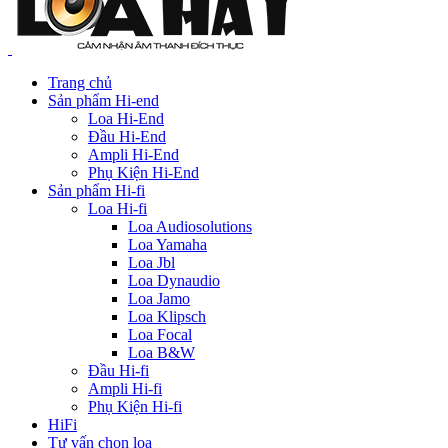
Trang chủ
Sản phẩm Hi-end
Loa Hi-End
Đầu Hi-End
Ampli Hi-End
Phụ Kiện Hi-End
Sản phẩm Hi-fi
Loa Hi-fi
Loa Audiosolutions
Loa Yamaha
Loa Jbl
Loa Dynaudio
Loa Jamo
Loa Klipsch
Loa Focal
Loa B&W
Đầu Hi-fi
Ampli Hi-fi
Phụ Kiện Hi-fi
HiFi
Tư vấn chọn loa