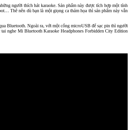
những người thích hát karaoke. Sản phẩm này được tích hợp một tính
robot… Thê nên dù bạn là một giọng ca thảm họa thì sản phẩm này vẫn
ua Bluetooth. Ngoài ra, với một cổng microUSB để sạc pin thì người
ếc tai nghe Mi Bluetooth Karaoke Headphones Forbidden City Edition