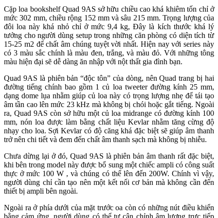
Cặp loa bookshelf Quad 9AS sở hữu chiều cao khá khiêm tốn chỉ ở
mức 302 mm, chiều rộng 152 mm và sâu 215 mm. Trọng lượng của
đôi loa này khá nhỏ chỉ ở mức 9,4 kg, Đây là kích thước khá lý
tưởng cho người dùng setup trong những căn phòng có diện tích từ
15-25 m2 để chất âm chúng tuyệt vời nhất. Hiện nay với series này
có 3 màu sắc chính là màu đen, trắng, và màu đỏ. Với những tông
màu hiện đại sẽ dễ dàng ăn nhập với nột thất gia đình bạn.
Quad 9AS là phiên bản “độc tôn” của dòng, nên Quad trang bị hai
đường tiếng chính bao gồm 1 củ loa tweeter đường kính 25 mm,
dạng dome lụa nhằm giúp củ loa này có trọng lượng nhẹ để tái tạo
âm tần cao lên mức 23 kHz mà không bị chói hoặc gắt tiếng. Ngoài
ra, Quad 9AS còn sở hữu một củ loa midrange có đường kính 100
mm, nón loa được làm bằng chất liệu Kevlar nhằm tăng cừng độ
nhạy cho loa. Sợi Kevlar có độ căng khá đặc biệt sẽ giúp âm thanh
trở nên chi tiết và đem đến chất âm thanh sạch mà không bị nhiễu.
Chưa dừng lại ở đó, Quad 9AS là phiên bản âm thanh rất đặc biệt,
khi bên trong model này được bổ sung một chiếc ampli có công suất
thực ở mức 100 W , và chúng có thể lên đến 200W. Chính vì vậy,
người dùng chỉ cần tạo nên một kết nối cơ bản mà không cần đến
thiết bị ampli bên ngoài.
Ngoài ra ở phía dưới của mặt trước oa còn có những nút điều khiển
bằng cảm ứng, người dùng có thể tự cân chỉnh âm lượng trực tiếp