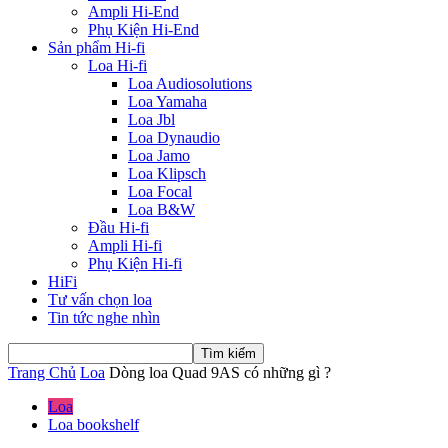
Ampli Hi-End
Phụ Kiện Hi-End
Sản phẩm Hi-fi
Loa Hi-fi
Loa Audiosolutions
Loa Yamaha
Loa Jbl
Loa Dynaudio
Loa Jamo
Loa Klipsch
Loa Focal
Loa B&W
Đầu Hi-fi
Ampli Hi-fi
Phụ Kiện Hi-fi
HiFi
Tư vấn chọn loa
Tin tức nghe nhìn
Trang Chủ
Loa
Dòng loa Quad 9AS có những gì ?
Loa
Loa bookshelf