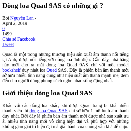
Dòng loa Quad 9AS có những gì ?
Bởi
Nguyễn Lan
-
April 2, 2019
0
1499
Chia sẻ Facebook
Tweet
Quad là một trong những thương hiệu sản xuất âm thanh nổi tiếng
tại Anh, được nổi tiếng với dòng loa tĩnh điện. Gần đây, nhà hãng
này mới cho ra mắt dòng loa Quad 9AS chỉ với một model
bookshelf
duy nhất loa
Quad
9AS. Đây là phiên bản âm thanh mới
sở hữu nhiều tính năng cũng như hiệu suất âm thanh mạnh mẽ, đem
đến cho người dùng phong cách nghe nhạc sống động nhất.
Giới thiệu dòng loa Quad 9AS
Khác với các dòng loa khác, khi được Quad trang bị khá nhiều
thành viên thì
dòng loa Quad 9AS
chỉ sở hữu 1 mô hình âm thanh
duy nhất. Bởi đây là phiên bản âm thanh mới được nhà sản xuất ưu
ái nhiều tính năng mới vô cùng hiện đại và phù hợp với những
không gian giải trí hiện đại mà giá thành của chúng vẫn khá dễ chịu.