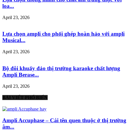
loa...
April 23, 2026
Lựa chọn ampli cho phối ghép hoàn hảo với ampli
Musical...
April 23, 2026
Bộ đôi khuấy đảo thị trường karaoke chất lượng
Ampli Berase...
April 23, 2026
BÀI VIẾT PHỔ BIẾN
Ampli Accuphase – Cái tên quen thuộc ở thị trường
âm...