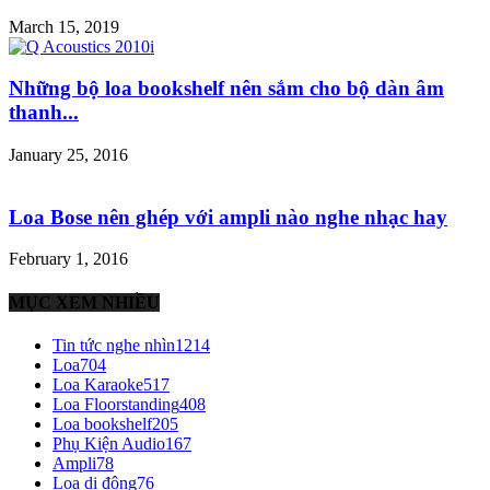
March 15, 2019
Những bộ loa bookshelf nên sắm cho bộ dàn âm
thanh...
January 25, 2016
Loa Bose nên ghép với ampli nào nghe nhạc hay
February 1, 2016
MỤC XEM NHIỀU
Tin tức nghe nhìn
1214
Loa
704
Loa Karaoke
517
Loa Floorstanding
408
Loa bookshelf
205
Phụ Kiện Audio
167
Ampli
78
Loa di động
76