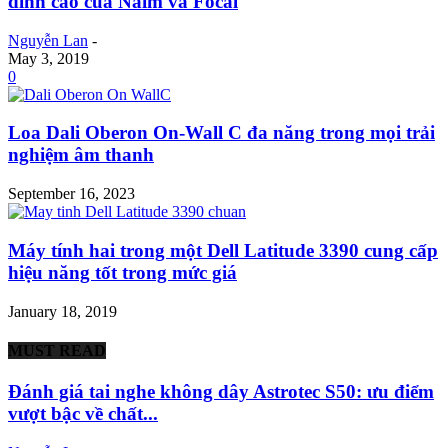
đỉnh cao của Naim và Focal
Nguyễn Lan
-
May 3, 2019
0
Loa Dali Oberon On-Wall C đa năng trong mọi trải
nghiệm âm thanh
September 16, 2023
Máy tính hai trong một Dell Latitude 3390 cung cấp
hiệu năng tốt trong mức giá
January 18, 2019
MUST READ
Đánh giá tai nghe không dây Astrotec S50: ưu điểm
vượt bậc về chất...