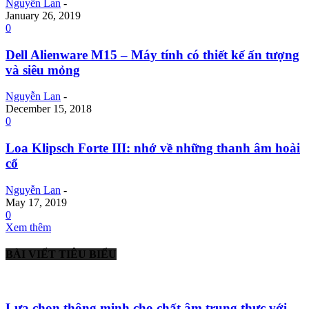
Nguyễn Lan
-
January 26, 2019
0
Dell Alienware M15 – Máy tính có thiết kế ấn tượng
và siêu mỏng
Nguyễn Lan
-
December 15, 2018
0
Loa Klipsch Forte III: nhớ về những thanh âm hoài
cổ
Nguyễn Lan
-
May 17, 2019
0
Xem thêm
BÀI VIẾT TIÊU BIỂU
Lựa chọn thông minh cho chất âm trung thực với