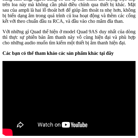
trên loa này mà không cần phải điều chỉnh qua thiết bị khác. Mặt
sau của ampli là hai lỗ thoát hơi để giúp âm thoát ra nhẹ hơn, không
bị biến dạng âm trong quá trình củ loa hoạt động và thêm các cổng
kết với theo chuẩn đầu ra RCA, và đầu vào cho mâm đĩa than.
Với những gì Quad thể hiện ở model Quad 9AS duy nhất của dòng
thì thực sự phiên bản âm thanh này vô cùng hiện đại và phù hợp
cho những audio muốn tìm kiếm một thiết bị âm thanh hiện đại.
Các bạn có thể tham khảo các sản phẩm khác tại đây