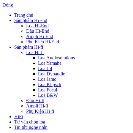
Đóng
Trang chủ
Sản phẩm Hi-end
Loa Hi-End
Đầu Hi-End
Ampli Hi-End
Phụ Kiện Hi-End
Sản phẩm Hi-fi
Loa Hi-fi
Loa Audiosolutions
Loa Yamaha
Loa Jbl
Loa Dynaudio
Loa Jamo
Loa Klipsch
Loa Focal
Loa B&W
Đầu Hi-fi
Ampli Hi-fi
Phụ Kiện Hi-fi
HiFi
Tư vấn chọn loa
Tin tức nghe nhìn