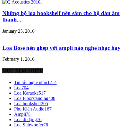
Những bộ loa bookshelf nên sắm cho bộ dàn âm
thanh...
January 25, 2016
Loa Bose nên ghép với ampli nào nghe nhạc hay
February 1, 2016
MỤC XEM NHIỀU
Tin tức nghe nhìn
1214
Loa
704
Loa Karaoke
517
Loa Floorstanding
408
Loa bookshelf
205
Phụ Kiện Audio
167
Ampli
78
Loa di động
76
Loa Subwoofer
76