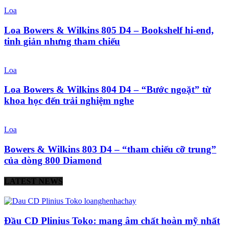
Loa
Loa Bowers & Wilkins 805 D4 – Bookshelf hi-end,
tinh giản nhưng tham chiếu
Loa
Loa Bowers & Wilkins 804 D4 – “Bước ngoặt” từ
khoa học đến trải nghiệm nghe
Loa
Bowers & Wilkins 803 D4 – “tham chiếu cỡ trung”
của dòng 800 Diamond
LATEST NEWS
Đầu CD Plinius Toko: mang âm chất hoàn mỹ nhất