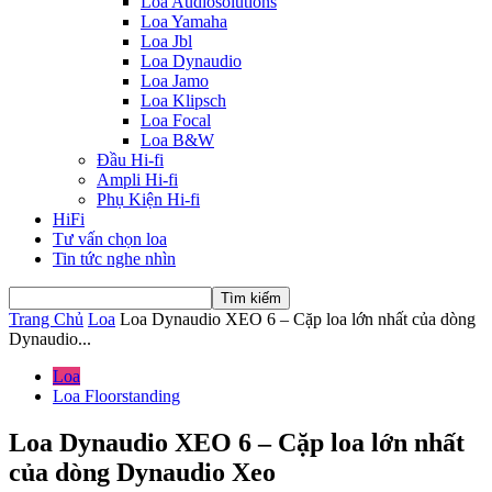
Loa Audiosolutions
Loa Yamaha
Loa Jbl
Loa Dynaudio
Loa Jamo
Loa Klipsch
Loa Focal
Loa B&W
Đầu Hi-fi
Ampli Hi-fi
Phụ Kiện Hi-fi
HiFi
Tư vấn chọn loa
Tin tức nghe nhìn
Trang Chủ
Loa
Loa Dynaudio XEO 6 – Cặp loa lớn nhất của dòng
Dynaudio...
Loa
Loa Floorstanding
Loa Dynaudio XEO 6 – Cặp loa lớn nhất
của dòng Dynaudio Xeo