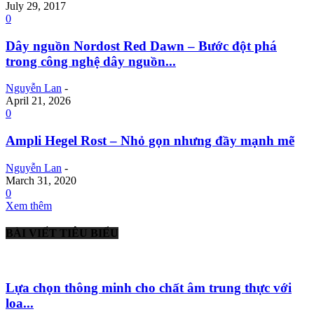
July 29, 2017
0
Dây nguồn Nordost Red Dawn – Bước đột phá
trong công nghệ dây nguồn...
Nguyễn Lan
-
April 21, 2026
0
Ampli Hegel Rost – Nhỏ gọn nhưng đầy mạnh mẽ
Nguyễn Lan
-
March 31, 2020
0
Xem thêm
BÀI VIẾT TIÊU BIỂU
Lựa chọn thông minh cho chất âm trung thực với
loa...