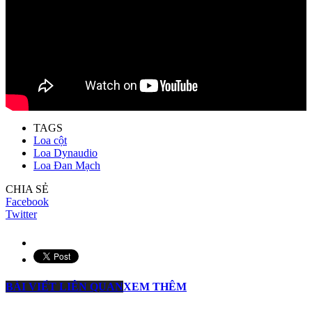
TAGS
Loa cột
Loa Dynaudio
Loa Đan Mạch
CHIA SẺ
Facebook
Twitter
BÀI VIẾT LIÊN QUAN
XEM THÊM