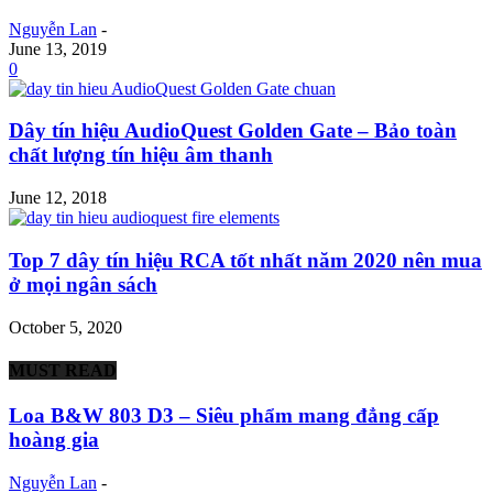
Nguyễn Lan
-
June 13, 2019
0
Dây tín hiệu AudioQuest Golden Gate – Bảo toàn
chất lượng tín hiệu âm thanh
June 12, 2018
Top 7 dây tín hiệu RCA tốt nhất năm 2020 nên mua
ở mọi ngân sách
October 5, 2020
MUST READ
Loa B&W 803 D3 – Siêu phẩm mang đẳng cấp
hoàng gia
Nguyễn Lan
-