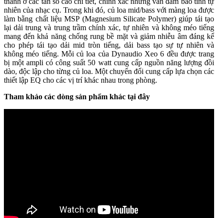
thanh ở các tần số cao chi tiết, chính xác nhưng vẫn đảm bảo tính tự
nhiên của nhạc cụ. Trong khi đó, củ loa mid/bass với màng loa được
làm bằng chất liệu MSP (Magnesium Silicate Polymer) giúp tái tạo
lại dải trung và trung trầm chính xác, tự nhiên và không méo tiếng
mang đến khả năng chống rung bề mặt và giảm nhiễu âm đáng kể
cho phép tái tạo dải mid tròn tiếng, dải bass tạo sự tự nhiên và
không méo tiếng. Mỗi củ loa của Dynaudio Xeo 6 đều được trang
bị một ampli có công suất 50 watt cung cấp nguồn năng lượng đồi
dào, độc lập cho từng củ loa. Một chuyển đổi cung cấp lựa chọn các
thiết lập EQ cho các vị trí khác nhau trong phòng.
Tham khảo các dòng sản phẩm khác tại đây