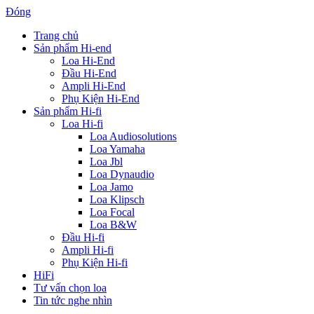
Đóng
Trang chủ
Sản phẩm Hi-end
Loa Hi-End
Đầu Hi-End
Ampli Hi-End
Phụ Kiện Hi-End
Sản phẩm Hi-fi
Loa Hi-fi
Loa Audiosolutions
Loa Yamaha
Loa Jbl
Loa Dynaudio
Loa Jamo
Loa Klipsch
Loa Focal
Loa B&W
Đầu Hi-fi
Ampli Hi-fi
Phụ Kiện Hi-fi
HiFi
Tư vấn chọn loa
Tin tức nghe nhìn