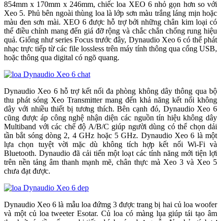
854mm x 170mm x 246mm, chiếc loa XEO 6 nhỏ gọn hơn so với
Xeo 5. Phủ bên ngoài thùng loa là lớp sơn màu trắng láng mịn hoặc
màu đen sơn mài. XEO 6 được hỗ trợ bởi những chân kim loại có
thể điều chỉnh mang đến giá đỡ rộng và chắc chắn chống rung hiệu
quả. Giống như series Focus trước đây, Dynaudio Xeo 6 có thể phát
nhạc trực tiếp từ các file lossless trên máy tính thông qua cổng USB,
hoặc thông qua digital có ngõ quang.
Dynaudio Xeo 6 hỗ trợ kết nối đa phòng không dây thông qua bộ
thu phát sóng Xeo Transmitter mang đến khả năng kết nối không
dây với nhiều thiết bị tương thích. Bên cạnh đó, Dynaudio Xeo 6
cũng được áp công nghệ nhận diện các nguồn tín hiệu không dây
Multiband với các chế độ A/B/C giúp người dùng có thể chọn dải
tần bắt sóng dòng 2, 4 GHz hoặc 5 GHz. Dynaudio Xeo 6 là một
lựa chọn tuyệt vời mặc dù không tích hợp kết nối Wi-Fi và
Bluetooth. Dynaudio đã cải tiến một loạt các tính năng mới tiện lợi
trên nền tảng âm thanh mạnh mẽ, chân thực mà Xeo 3 và Xeo 5
chưa đạt được.
Dynaudio Xeo 6 là mẫu loa đứmg 3 được trang bị hai củ loa woofer
và một củ loa tweeter Esotar. Củ loa có màng lụa giúp tái tạo âm