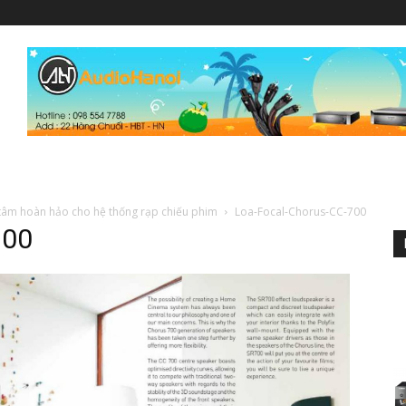
 tâm hoàn hảo cho hệ thống rạp chiếu phim
Loa-Focal-Chorus-CC-700
700