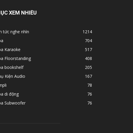
ỤC XEM NHIỀU
n tức nghe nhìn
1214
oa
704
oa Karaoke
517
a Floorstanding
408
oa bookshelf
205
hụ Kiện Audio
167
mpli
78
a di động
76
oa Subwoofer
76