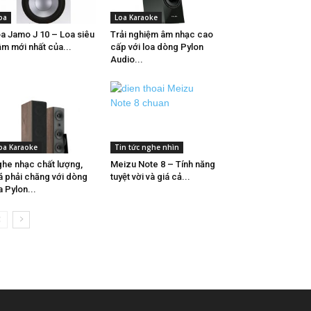
oa
Loa Karaoke
a Jamo J 10 – Loa siêu
Trải nghiệm âm nhạc cao
ầm mới nhất của...
cấp với loa dòng Pylon
Audio...
oa Karaoke
Tin tức nghe nhìn
he nhạc chất lượng,
Meizu Note 8 – Tính năng
á phải chăng với dòng
tuyệt vời và giá cả...
a Pylon...