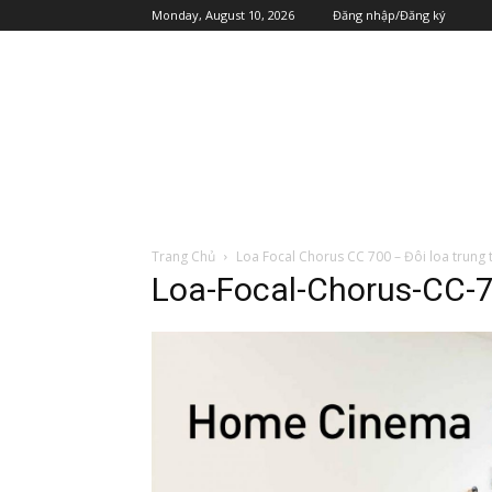
Monday, August 10, 2026
Đăng nhập/Đăng ký
Trang Chủ
Loa Focal Chorus CC 700 – Đôi loa trung
Loa-Focal-Chorus-CC-