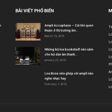
BÀI VIẾT PHỔ BIẾN
M
m
Ampli Accuphase – Cái tên quen
Ti
thuộc ở thị trường âm...
L
March 15, 2019
L
Lo
Những bộ loa bookshelf nên sắm
cho bộ dàn âm thanh...
L
January 25, 2016
P
A
Loa Bose nên ghép với ampli nào
nghe nhạc hay
Lo
February 1, 2016
L