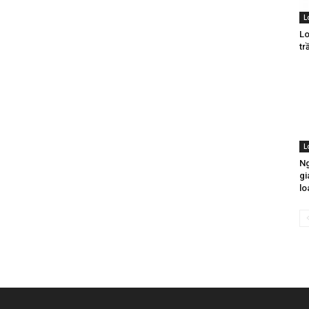
L
Lo
tr
L
Ng
gi
lo