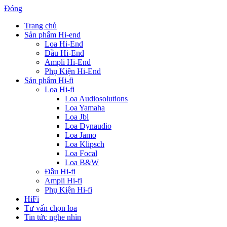
Đóng
Trang chủ
Sản phẩm Hi-end
Loa Hi-End
Đầu Hi-End
Ampli Hi-End
Phụ Kiện Hi-End
Sản phẩm Hi-fi
Loa Hi-fi
Loa Audiosolutions
Loa Yamaha
Loa Jbl
Loa Dynaudio
Loa Jamo
Loa Klipsch
Loa Focal
Loa B&W
Đầu Hi-fi
Ampli Hi-fi
Phụ Kiện Hi-fi
HiFi
Tư vấn chọn loa
Tin tức nghe nhìn