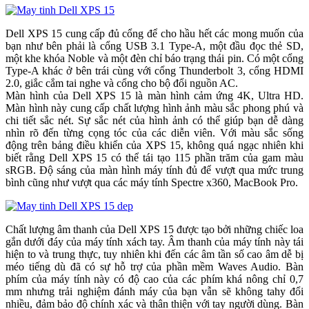
Dell XPS 15 cung cấp đủ cổng để cho hầu hết các mong muốn của
bạn như bên phải là cổng USB 3.1 Type-A, một đầu đọc thẻ SD,
một khe khóa Noble và một đèn chỉ báo trạng thái pin. Có một cổng
Type-A khác ở bên trái cùng với cổng Thunderbolt 3, cổng HDMI
2.0, giắc cắm tai nghe và cổng cho bộ đổi nguồn AC.
Màn hình của Dell XPS 15 là màn hình cảm ứng 4K, Ultra HD.
Màn hình này cung cấp chất lượng hình ảnh màu sắc phong phú và
chi tiết sắc nét. Sự sắc nét của hình ảnh có thể giúp bạn dễ dàng
nhìn rõ đến từng cọng tóc của các diễn viên. Với màu sắc sống
động trên bảng điều khiển của XPS 15, không quá ngạc nhiên khi
biết rằng Dell XPS 15 có thể tái tạo 115 phần trăm của gam màu
sRGB. Độ sáng của màn hình máy tính đủ để vượt qua mức trung
bình cũng như vượt qua các máy tính Spectre x360, MacBook Pro.
Chất lượng âm thanh của Dell XPS 15 được tạo bởi những chiếc loa
gắn dưới đáy của máy tính xách tay. Âm thanh của máy tính này tái
hiện to và trung thực, tuy nhiên khi đến các âm tần số cao âm dễ bị
méo tiếng dù đã có sự hỗ trợ của phần mềm Waves Audio. Bàn
phím của máy tính này có độ cao của các phím khá nông chỉ 0,7
mm nhưng trải nghiệm đánh máy của bạn vẫn sẽ không tahy đổi
nhiều, đảm bảo độ chính xác và thân thiện với tay người dùng. Bàn