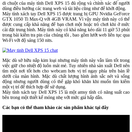
di chuột của máy tính Dell XPS 15 đủ rộng và chính xác để người
dùng điều hướng các trang web và tài liệu cũng như để khởi động.
Máy tính xách tay Dell XPS 15 được trang bị GPU Nvidia GeForce
GTX 1050 Ti Max-Q với 4GB VRAM. Vì vậy máy tính này có thể
được cung cấp khả năng để bạn chơi một hoặc trò chơi khi ở mức
cài đặt trung bình. Máy tính này có khả năng kéo dài 11 giờ 53 phút
trong bài kiểm tra pin của chúng tôi , bao gồm lướt web liên tục qua
Wi-Fi với độ sáng 150 nits.
Mặc dù sở hữu nắp kim loại nhưng máy tính này vẫn làm tốt trong
việc giữ cho nhiệt độ luôn mát mẻ. Tuy nhiên nhà sản xuất Dell nên
tìm một nơi tốt hơn cho webcam hơn vị trí ngay phía trên bản lề
dưới của màn hình. Mặc dù chất lượng hình ảnh sắc nét và sống
động nhưng người dùng có thể gặp khó khăn khi muốn tìm kiếm
một vị trí để thích hợp để sử dụng.
Máy tính xách tay Dell XPS 15 là một amsy tính có năng suất cao
bên trong một thiết kế mỏng nhẹ với mức giá hấp dẫn.
Các bạn có thể tham khảo các sản phẩm khác tại đây