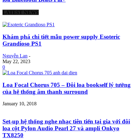
LATEST NEWS
Khám phá chi tiết mẫu power supply Esoteric
Grandioso PS1
Nguyễn Lan
-
May 22, 2023
0
Loa Focal Chorus 705 – Đôi loa bookself lý tưởng
của hệ thống âm thanh surround
January 10, 2018
Set-up hệ thống nghe nhạc tiên tiến tại gia với đôi
loa cột Pylon Audio Pearl 27 và ampli Onkyo
TX8250