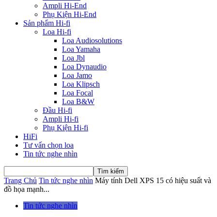
Ampli Hi-End
Phụ Kiện Hi-End
Sản phẩm Hi-fi
Loa Hi-fi
Loa Audiosolutions
Loa Yamaha
Loa Jbl
Loa Dynaudio
Loa Jamo
Loa Klipsch
Loa Focal
Loa B&W
Đầu Hi-fi
Ampli Hi-fi
Phụ Kiện Hi-fi
HiFi
Tư vấn chọn loa
Tin tức nghe nhìn
Trang Chủ
Tin tức nghe nhìn
Máy tính Dell XPS 15 có hiệu suất và
đồ họa mạnh...
Tin tức nghe nhìn