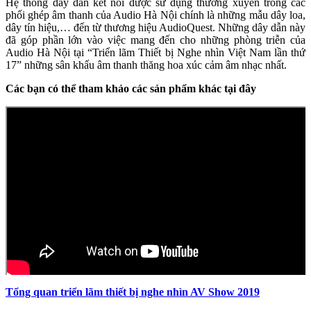
Hệ thống dây dẫn kết nối được sử dụng thường xuyên trong các
phối ghép âm thanh của Audio Hà Nội chính là những mẫu dây loa,
dây tín hiệu,… đến từ thương hiệu AudioQuest. Những dây dẫn này
đã góp phần lớn vào việc mang đến cho những phòng triễn của
Audio Hà Nội tại “Triển lãm Thiết bị Nghe nhìn Việt Nam lần thứ
17” những sân khấu âm thanh thăng hoa xúc cảm âm nhạc nhất.
Các bạn có thể tham khảo các sản phẩm khác tại đây
Tổng quan triển lãm thiết bị nghe nhìn AV Show 2019