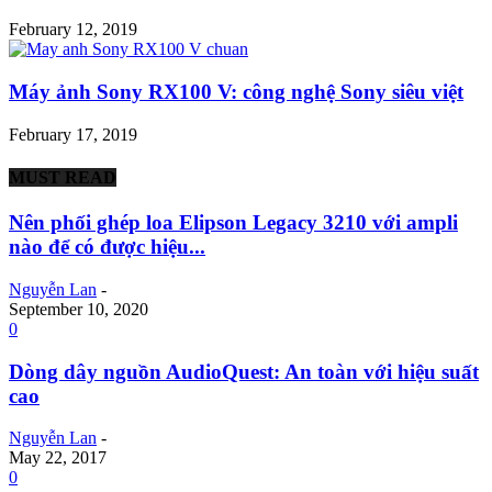
February 12, 2019
Máy ảnh Sony RX100 V: công nghệ Sony siêu việt
February 17, 2019
MUST READ
Nên phối ghép loa Elipson Legacy 3210 với ampli
nào để có được hiệu...
Nguyễn Lan
-
September 10, 2020
0
Dòng dây nguồn AudioQuest: An toàn với hiệu suất
cao
Nguyễn Lan
-
May 22, 2017
0