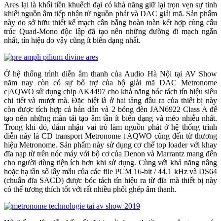
Ares lại là khối tiền khuếch đại có khả năng giữ lại trọn vẹn sự tinh
khiết nguồn âm tiếp nhận từ nguồn phát và DAC giải mã. Sản phẩm
này do sở hữu thiết kế mạch cân bằng hoàn toàn kết hợp cùng cấu
trúc Quad-Mono độc lập đã tạo nên những đường đi mạch ngắn
nhất, tín hiệu do vậy cũng ít biến dạng nhất.
Ở hệ thống trình diễn âm thanh của Audio Hà Nội tại AV Show
năm nay còn có sự bổ trợ của bộ giải mã DAC Metronome
c|AQWO sử dụng chip AK4497 cho khả năng bóc tách tín hiệu siêu
chi tiết và mượt mà. Đặc biệt là ở hai tầng đầu ra của thiết bị này
còn được tích hợp cả bán dẫn và 2 bóng đèn JAN6922 Class A để
tạo nên những màn tái tạo âm tần ít biến dạng và méo nhiễu nhất.
Trong khi đó, dẩm nhận vai trò làm nguồn phát ở hệ thống trình
diễn này là CD transport Metronome t|AQWO cũng đến từ thương
hiệu Metronome. Sản phẩm này sử dụng cơ chế top loader với khay
đĩa nạp từ trên nóc máy với bộ cơ của Denon và Marrantz mang đến
cho người dùng tiện ích hơn khi sử dụng. Cùng với khả năng nâng
hoặc hạ tần số lấy mẫu của các file PCM 16-bit / 44.1 kHz và DS64
(chuẩn đĩa SACD) được bóc tách tín hiệu ra từ đĩa mà thiết bị này
có thể tương thích tốt với rất nhiều phối ghép âm thanh.