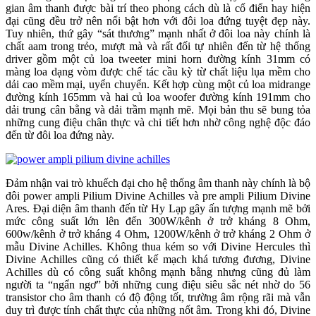
gian âm thanh được bài trí theo phong cách dù là cổ điển hay hiện
đại cũng đều trở nên nổi bật hơn với đôi loa đứng tuyệt đẹp này.
Tuy nhiên, thứ gây “sát thương” mạnh nhất ở đôi loa này chính là
chất aam trong trẻo, mượt mà và rất đối tự nhiên đến từ hệ thống
driver gồm một củ loa tweeter mini horn đường kính 31mm có
màng loa dạng vòm được chế tác cầu kỳ từ chất liệu lụa mềm cho
dải cao mềm mại, uyển chuyển. Kết hợp cùng một củ loa midrange
đường kính 165mm và hai củ loa woofer đường kính 191mm cho
dải trung cân bằng và dải trầm mạnh mẽ. Mọi bản thu sẽ bung tỏa
những cung điệu chân thực và chi tiết hơn nhờ công nghệ độc đáo
đến từ đôi loa đứng này.
Đảm nhận vai trò khuếch đại cho hệ thống âm thanh này chính là bộ
đôi power ampli Pilium Divine Achilles và pre ampli Pilium Divine
Ares. Đại diện âm thanh đến từ Hy Lạp gây ấn tượng mạnh mẽ bởi
mức công suất lớn lên đến 300W/kênh ở trở kháng 8 Ohm,
600w/kênh ở trở kháng 4 Ohm, 1200W/kênh ở trở kháng 2 Ohm ở
mẫu Divine Achilles. Không thua kém so với Divine Hercules thì
Divine Achilles cũng có thiết kế mạch khá tương đương, Divine
Achilles dù có công suất không mạnh bằng nhưng cũng đủ làm
người ta “ngẩn ngơ” bởi những cung điệu siêu sắc nét nhờ do 56
transistor cho âm thanh có độ động tốt, trường âm rộng rãi mà vẫn
duy trì được tính chất thực của những nốt âm. Trong khi đó, Divine