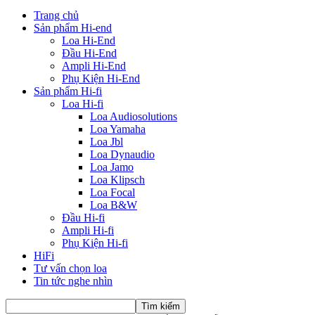
Trang chủ
Sản phẩm Hi-end
Loa Hi-End
Đầu Hi-End
Ampli Hi-End
Phụ Kiện Hi-End
Sản phẩm Hi-fi
Loa Hi-fi
Loa Audiosolutions
Loa Yamaha
Loa Jbl
Loa Dynaudio
Loa Jamo
Loa Klipsch
Loa Focal
Loa B&W
Đầu Hi-fi
Ampli Hi-fi
Phụ Kiện Hi-fi
HiFi
Tư vấn chọn loa
Tin tức nghe nhìn