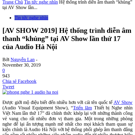
Trang Chủ
Tin tức nghe nhìn
Hệ thống trình diễn âm thanh “khủng”
tại AV Show lần...
Tin tức nghe nhìn
[AV SHOW 2019] Hệ thống trình diễn âm
thanh “khủng” tại AV Show lần thứ 17
của Audio Hà Nội
Bởi
Nguyễn Lan
-
November 30, 2019
0
943
Chia sẻ Facebook
Tweet
Được giới mộ điệu biết đến nhiều hơn với cái tên quốc tế
AV Show
(Audio Visual Equipment Show), “
Triển lãm
Thiết bị Nghe nhìn
Việt Nam lần thứ 17” đã chính thức khép lại với những thành công
vẻ vang cho rất nhiều đơn vị tham gia. Một trong những phòng
nghe để lại ấn tượng mạnh mẽ nhất cho mọi khách tham quan sự
kiện chính là Audio Hà Nội với hệ thống phối ghép âm thanh đẳng
cấp gồm rất nhiều những siêu phẩm audio đến từ nhiều thương hiệu