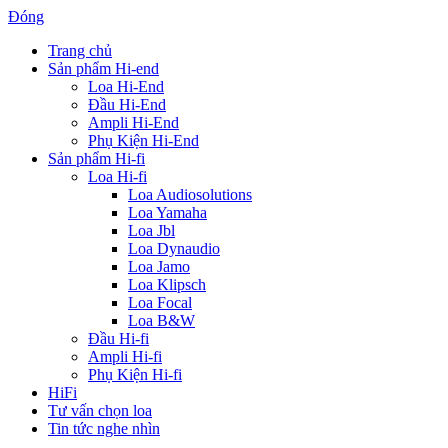
Đóng
Trang chủ
Sản phẩm Hi-end
Loa Hi-End
Đầu Hi-End
Ampli Hi-End
Phụ Kiện Hi-End
Sản phẩm Hi-fi
Loa Hi-fi
Loa Audiosolutions
Loa Yamaha
Loa Jbl
Loa Dynaudio
Loa Jamo
Loa Klipsch
Loa Focal
Loa B&W
Đầu Hi-fi
Ampli Hi-fi
Phụ Kiện Hi-fi
HiFi
Tư vấn chọn loa
Tin tức nghe nhìn