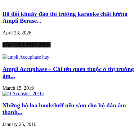
Bộ đôi khuấy đảo thị trường karaoke chất lượng
Ampli Berase...
April 23, 2026
BÀI VIẾT PHỔ BIẾN
Ampli Accuphase – Cái tên quen thuộc ở thị trường
âm...
March 15, 2019
Những bộ loa bookshelf nên sắm cho bộ dàn âm
thanh...
January 25, 2016