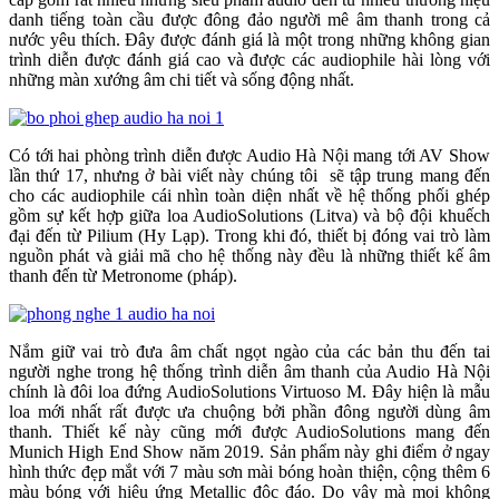
danh tiếng toàn cầu được đông đảo người mê âm thanh trong cả
nước yêu thích. Đây được đánh giá là một trong những không gian
trình diễn được đánh giá cao và được các audiophile hài lòng với
những màn xướng âm chi tiết và sống động nhất.
Có tới hai phòng trình diễn được Audio Hà Nội mang tới AV Show
lần thứ 17, nhưng ở bài viết này chúng tôi sẽ tập trung mang đến
cho các audiophile cái nhìn toàn diện nhất về hệ thống phối ghép
gồm sự kết hợp giữa loa AudioSolutions (Litva) và bộ đội khuếch
đại đến từ Pilium (Hy Lạp). Trong khi đó, thiết bị đóng vai trò làm
nguồn phát và giải mã cho hệ thống này đều là những thiết kế âm
thanh đến từ Metronome (pháp).
Nắm giữ vai trò đưa âm chất ngọt ngào của các bản thu đến tai
người nghe trong hệ thống trình diễn âm thanh của Audio Hà Nội
chính là đôi loa đứng AudioSolutions Virtuoso M. Đây hiện là mẫu
loa mới nhất rất được ưa chuộng bởi phần đông người dùng âm
thanh. Thiết kế này cũng mới được AudioSolutions mang đến
Munich High End Show năm 2019. Sản phẩm này ghi điểm ở ngay
hình thức đẹp mắt với 7 màu sơn mài bóng hoàn thiện, cộng thêm 6
màu bóng với hiệu ứng Metallic độc đáo. Do vậy mà mọi không