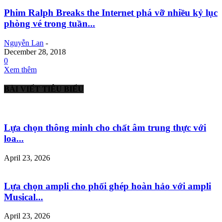
Phim Ralph Breaks the Internet phá vỡ nhiều kỷ lục
phòng vé trong tuần...
Nguyễn Lan
-
December 28, 2018
0
Xem thêm
BÀI VIẾT TIÊU BIỂU
Lựa chọn thông minh cho chất âm trung thực với
loa...
April 23, 2026
Lựa chọn ampli cho phối ghép hoàn hảo với ampli
Musical...
April 23, 2026