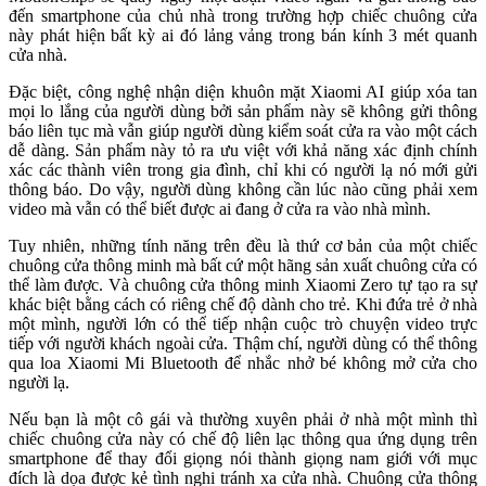
đến smartphone của chủ nhà trong trường hợp chiếc chuông cửa
này phát hiện bất kỳ ai đó lảng vảng trong bán kính 3 mét quanh
cửa nhà.
Đặc biệt, công nghệ nhận diện khuôn mặt Xiaomi AI giúp xóa tan
mọi lo lắng của người dùng bởi sản phẩm này sẽ không gửi thông
báo liên tục mà vẫn giúp người dùng kiểm soát cửa ra vào một cách
dễ dàng. Sản phẩm này tỏ ra ưu việt với khả năng xác định chính
xác các thành viên trong gia đình, chỉ khi có người lạ nó mới gửi
thông báo. Do vậy, người dùng không cần lúc nào cũng phải xem
video mà vẫn có thể biết được ai đang ở cửa ra vào nhà mình.
Tuy nhiên, những tính năng trên đều là thứ cơ bản của một chiếc
chuông cửa thông minh mà bất cứ một hãng sản xuất chuông cửa có
thể làm được. Và chuông cửa thông minh Xiaomi Zero tự tạo ra sự
khác biệt bằng cách có riêng chế độ dành cho trẻ. Khi đứa trẻ ở nhà
một mình, người lớn có thể tiếp nhận cuộc trò chuyện video trực
tiếp với người khách ngoài cửa. Thậm chí, người dùng có thể thông
qua loa Xiaomi Mi Bluetooth để nhắc nhở bé không mở cửa cho
người lạ.
Nếu bạn là một cô gái và thường xuyên phải ở nhà một mình thì
chiếc chuông cửa này có chế độ liên lạc thông qua ứng dụng trên
smartphone để thay đổi giọng nói thành giọng nam giới với mục
đích là dọa được kẻ tình nghi tránh xa cửa nhà. Chuông cửa thông