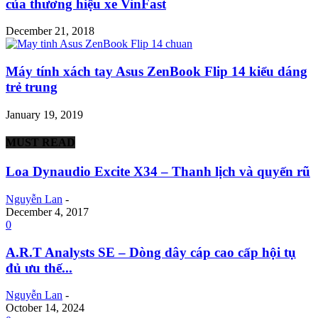
của thương hiệu xe VinFast
December 21, 2018
Máy tính xách tay Asus ZenBook Flip 14 kiểu dáng
trẻ trung
January 19, 2019
MUST READ
Loa Dynaudio Excite X34 – Thanh lịch và quyến rũ
Nguyễn Lan
-
December 4, 2017
0
A.R.T Analysts SE – Dòng dây cáp cao cấp hội tụ
đủ ưu thế...
Nguyễn Lan
-
October 14, 2024