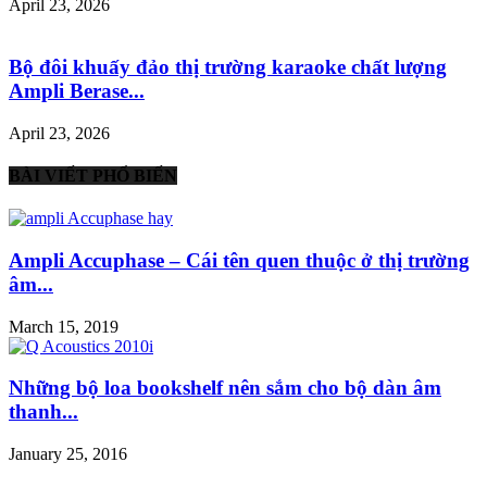
April 23, 2026
Bộ đôi khuấy đảo thị trường karaoke chất lượng
Ampli Berase...
April 23, 2026
BÀI VIẾT PHỔ BIẾN
Ampli Accuphase – Cái tên quen thuộc ở thị trường
âm...
March 15, 2019
Những bộ loa bookshelf nên sắm cho bộ dàn âm
thanh...
January 25, 2016