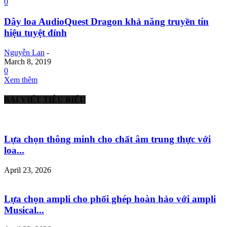
0
Dây loa AudioQuest Dragon khả năng truyền tín
hiệu tuyệt đỉnh
Nguyễn Lan
-
March 8, 2019
0
Xem thêm
BÀI VIẾT TIÊU BIỂU
Lựa chọn thông minh cho chất âm trung thực với
loa...
April 23, 2026
Lựa chọn ampli cho phối ghép hoàn hảo với ampli
Musical...