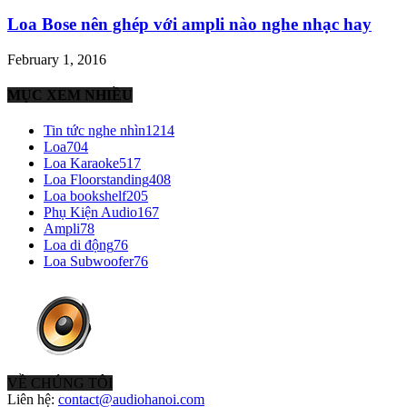
Loa Bose nên ghép với ampli nào nghe nhạc hay
February 1, 2016
MỤC XEM NHIỀU
Tin tức nghe nhìn
1214
Loa
704
Loa Karaoke
517
Loa Floorstanding
408
Loa bookshelf
205
Phụ Kiện Audio
167
Ampli
78
Loa di động
76
Loa Subwoofer
76
VỀ CHÚNG TÔI
Liên hệ:
contact@audiohanoi.com