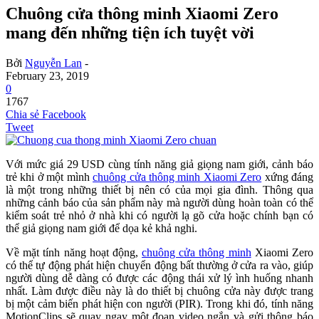
Chuông cửa thông minh Xiaomi Zero
mang đến những tiện ích tuyệt vời
Bởi
Nguyễn Lan
-
February 23, 2019
0
1767
Chia sẻ Facebook
Tweet
Với mức giá 29 USD cùng tính năng giả giọng nam giới, cảnh báo
trẻ khi ở một mình
chuông cửa thông minh Xiaomi Zero
xứng đáng
là một trong những thiết bị nên có của mọi gia đình. Thông qua
những cảnh báo của sản phẩm này mà người dùng hoàn toàn có thể
kiểm soát trẻ nhỏ ở nhà khi có người lạ gõ cửa hoặc chính bạn có
thể giả giọng nam giới để dọa kẻ khả nghi.
Về mặt tính năng hoạt động,
chuông cửa thông minh
Xiaomi Zero
có thể tự động phát hiện chuyển động bất thường ở cửa ra vào, giúp
người dùng dễ dàng có được các động thái xử lý ình huống nhanh
nhất. Làm được điều này là do thiết bị chuông cửa này được trang
bị một cảm biến phát hiện con người (PIR). Trong khi đó, tính năng
MotionClips sẽ quay ngay một đoạn video ngắn và gửi thông báo