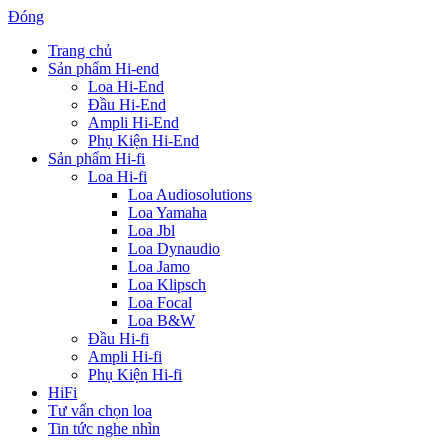
Đóng
Trang chủ
Sản phẩm Hi-end
Loa Hi-End
Đầu Hi-End
Ampli Hi-End
Phụ Kiện Hi-End
Sản phẩm Hi-fi
Loa Hi-fi
Loa Audiosolutions
Loa Yamaha
Loa Jbl
Loa Dynaudio
Loa Jamo
Loa Klipsch
Loa Focal
Loa B&W
Đầu Hi-fi
Ampli Hi-fi
Phụ Kiện Hi-fi
HiFi
Tư vấn chọn loa
Tin tức nghe nhìn