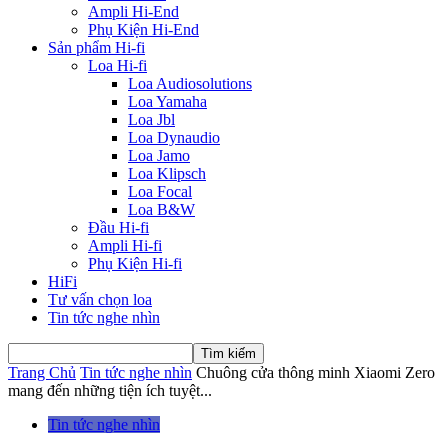
Ampli Hi-End
Phụ Kiện Hi-End
Sản phẩm Hi-fi
Loa Hi-fi
Loa Audiosolutions
Loa Yamaha
Loa Jbl
Loa Dynaudio
Loa Jamo
Loa Klipsch
Loa Focal
Loa B&W
Đầu Hi-fi
Ampli Hi-fi
Phụ Kiện Hi-fi
HiFi
Tư vấn chọn loa
Tin tức nghe nhìn
Trang Chủ
Tin tức nghe nhìn
Chuông cửa thông minh Xiaomi Zero
mang đến những tiện ích tuyệt...
Tin tức nghe nhìn