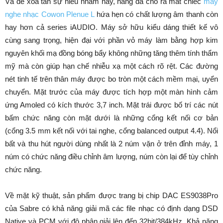
Và để xóa tan sự hiểu nhầm này, hãng đã cho ra mắt chiếc
máy
nghe nhạc Cowon Plenue L
hứa hẹn có chất lượng âm thanh còn
hay hơn cả series iAUDIO. Máy sở hữu kiểu dáng thiết kế vô
cùng sang trọng, hiện đại với phần vỏ máy làm bằng hợp kim
nguyên khối mạ đồng bóng bẩy không những tăng thêm tính thẩm
mỹ mà còn giúp hạn chế nhiễu xạ một cách rõ rệt. Các đường
nét tinh tế trên thân máy được bo tròn một cách mềm mại, uyển
chuyển. Mặt trước của máy được tích hợp một màn hình cảm
ứng Amoled có kích thước 3,7 inch. Mặt trái được bố trí các nút
bấm chức năng còn mặt dưới là những cổng kết nối cơ bản
(cổng 3.5 mm kết nối với tai nghe, cổng balanced output 4.4). Nổi
bất và thu hút người dùng nhất là 2 núm vặn ở trên đỉnh máy, 1
núm có chức năng điều chỉnh âm lượng, núm còn lại để tùy chỉnh
chức năng.
Về mặt kỹ thuật, sản phẩm được trang bị chip DAC ES9038Pro
của Sabre có khả năng giải mã các file nhạc có định dạng DSD
Native và PCM với độ phân giải lên đến 32bit/384kHz. Khả năng