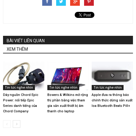
BÀI VIẾT LIÊN QUAN
XEM THÊM
Tin tức nghe nhìn
Tin tức nghe nhìn
Tin tức nghe nhìn
Dây nguồn Chord Epic
Bowers & Wilkins mở rộng
Apple đưa ra thông báo
Power: nối tiếp Epic
thị phần bằng việc tham
chính thức dừng sản xuất
Series danh tiếng của
gia sản xuất thiết bị âm
loa Bluetooth Beats Pill+
Chord Company
thanh cho laptop