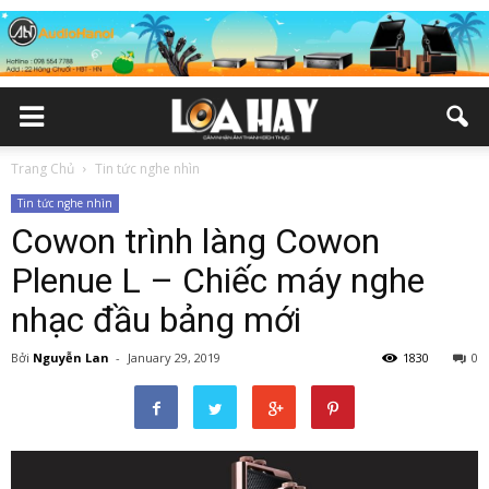
Trang Chủ
Tin tức nghe nhìn
Tin tức nghe nhìn
Cowon trình làng Cowon
Plenue L – Chiếc máy nghe
nhạc đầu bảng mới
Bởi
Nguyễn Lan
-
January 29, 2019
1830
0