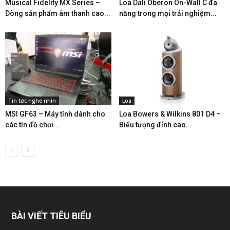
Musical Fidelity MX Series –
Loa Dali Oberon On-Wall C đa
Dòng sản phẩm âm thanh cao...
năng trong mọi trải nghiệm...
Tin tức nghe nhìn
Loa
MSI GF63 – Máy tính dành cho
Loa Bowers & Wilkins 801 D4 –
các tín đồ chơi...
Biểu tượng đỉnh cao...
BÀI VIẾT TIÊU BIỂU