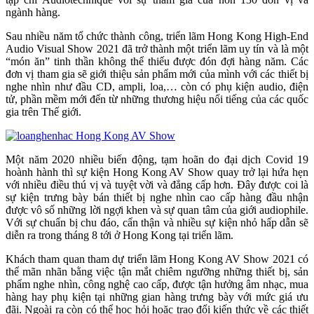
ngành hàng.
Sau nhiều năm tổ chức thành công, triển lãm Hong Kong High-End
Audio Visual Show 2021 đã trở thành một triển lãm uy tín và là một
“món ăn” tinh thần không thể thiếu được đón đợi hàng năm. Các
đơn vị tham gia sẽ giới thiệu sản phẩm mới của mình với các thiết bị
nghe nhìn như đầu CD, ampli, loa,… còn có phụ kiện audio, điện
tử, phần mềm mới đến từ những thương hiệu nổi tiếng của các quốc
gia trên Thế giới.
Một năm 2020 nhiều biến động, tạm hoãn do đại dịch Covid 19
hoành hành thì sự kiện Hong Kong AV Show quay trở lại hứa hẹn
với nhiều điều thú vị và tuyệt vời và đẳng cấp hơn. Đây được coi là
sự kiện trưng bày bán thiết bị nghe nhìn cao cấp hàng đầu nhận
được vô số những lời ngợi khen và sự quan tâm của giới audiophile.
Với sự chuẩn bị chu đáo, cẩn thận và nhiều sự kiện nhỏ hấp dẫn sẽ
diễn ra trong tháng 8 tới ở Hong Kong tại triển lãm.
Khách tham quan tham dự triển lãm Hong Kong AV Show 2021 có
thể mãn nhãn bằng việc tận mắt chiêm ngưỡng những thiết bị, sản
phẩm nghe nhìn, công nghệ cao cấp, được tận hưởng âm nhạc, mua
hàng hay phụ kiện tại những gian hàng trưng bày với mức giá ưu
đãi. Ngoài ra còn có thể học hỏi hoặc trao đổi kiến thức về các thiết