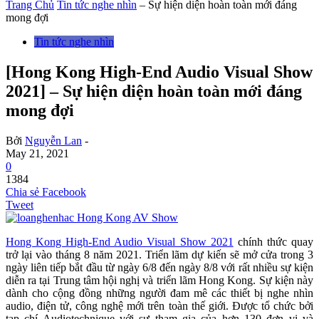
Trang Chủ
Tin tức nghe nhìn
– Sự hiện diện hoàn toàn mới đáng
mong đợi
Tin tức nghe nhìn
[Hong Kong High-End Audio Visual Show
2021] – Sự hiện diện hoàn toàn mới đáng
mong đợi
Bởi
Nguyễn Lan
-
May 21, 2021
0
1384
Chia sẻ Facebook
Tweet
Hong Kong High-End Audio Visual Show 2021
chính thức quay
trở lại vào tháng 8 năm 2021. Triển lãm dự kiến sẽ mở cửa trong 3
ngày liên tiếp bắt đầu từ ngày 6/8 đến ngày 8/8 với rất nhiều sự kiện
diễn ra tại Trung tâm hội nghị và triển lãm Hong Kong. Sự kiện này
dành cho cộng đồng những người đam mê các thiết bị nghe nhìn
audio, điện tử, công nghệ mới trên toàn thế giới. Được tổ chức bởi
tạp chí Audiotechnique với sự tham gia của hơn 130 đơn vị và