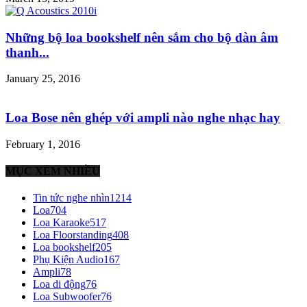
Những bộ loa bookshelf nên sắm cho bộ dàn âm
thanh...
January 25, 2016
Loa Bose nên ghép với ampli nào nghe nhạc hay
February 1, 2016
MỤC XEM NHIỀU
Tin tức nghe nhìn
1214
Loa
704
Loa Karaoke
517
Loa Floorstanding
408
Loa bookshelf
205
Phụ Kiện Audio
167
Ampli
78
Loa di động
76
Loa Subwoofer
76