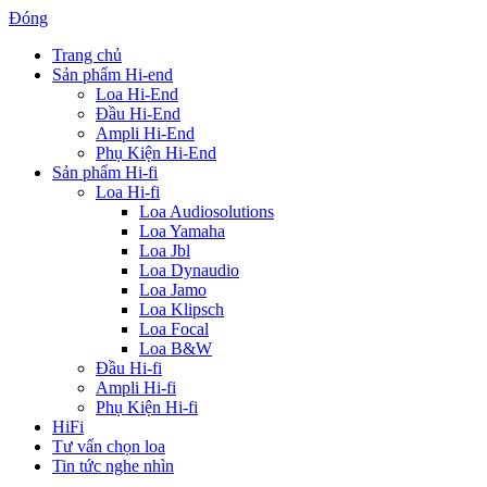
Đóng
Trang chủ
Sản phẩm Hi-end
Loa Hi-End
Đầu Hi-End
Ampli Hi-End
Phụ Kiện Hi-End
Sản phẩm Hi-fi
Loa Hi-fi
Loa Audiosolutions
Loa Yamaha
Loa Jbl
Loa Dynaudio
Loa Jamo
Loa Klipsch
Loa Focal
Loa B&W
Đầu Hi-fi
Ampli Hi-fi
Phụ Kiện Hi-fi
HiFi
Tư vấn chọn loa
Tin tức nghe nhìn