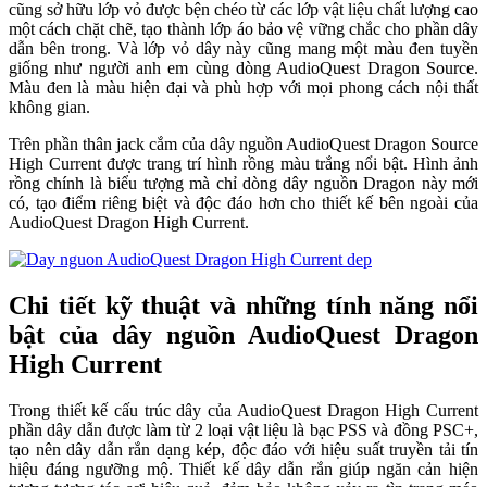
cũng sở hữu lớp vỏ được bện chéo từ các lớp vật liệu chất lượng cao
một cách chặt chẽ, tạo thành lớp áo bảo vệ vững chắc cho phần dây
dẫn bên trong. Và lớp vỏ dây này cũng mang một màu đen tuyền
giống như người anh em cùng dòng AudioQuest Dragon Source.
Màu đen là màu hiện đại và phù hợp với mọi phong cách nội thất
không gian.
Trên phần thân jack cắm của dây nguồn AudioQuest Dragon Source
High Current được trang trí hình rồng màu trắng nổi bật. Hình ảnh
rồng chính là biểu tượng mà chỉ dòng dây nguồn Dragon này mới
có, tạo điểm riêng biệt và độc đáo hơn cho thiết kế bên ngoài của
AudioQuest Dragon High Current.
Chi tiết kỹ thuật và những tính năng nổi
bật của dây nguồn AudioQuest Dragon
High Current
Trong thiết kế cấu trúc dây của AudioQuest Dragon High Current
phần dây dẫn được làm từ 2 loại vật liệu là bạc PSS và đồng PSC+,
tạo nên dây dẫn rắn dạng kép, độc đáo với hiệu suất truyền tải tín
hiệu đáng ngưỡng mộ. Thiết kế dây dẫn rắn giúp ngăn cản hiện