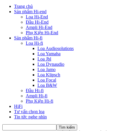
Trang chủ
Sản phẩm Hi-end
Loa Hi-End
Đầu Hi-End
Ampli Hi-End
Phụ Kiện Hi-End
Sản phẩm Hi-fi
Loa Hi-fi
Loa Audiosolutions
Loa Yamaha
Loa Jbl
Loa Dynaudio
Loa Jamo
Loa Klipsch
Loa Focal
Loa B&W
Đầu Hi-fi
Ampli Hi-fi
Phụ Kiện Hi-fi
HiFi
Tư vấn chọn loa
Tin tức nghe nhìn