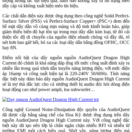
tượng tương tác sợi hiệu quả, đảm bảo không xảy ra tìn trạng méo
dây cáp và không xuất hiện méo tín hiệu.
Các chất dẫn điện này được ứng dụng theo công nghệ Solid Perfect-
Surface Silver (PSS) và Perfect-Surface Copper+ (PSC+) đem đến
bề mặt dây dẫn vô cùng mịn màng và độ tinh khiết hoàn hảo, giúp
giảm thiểu biên độ hạt tồn tại trong mọi dây dẫn kim loại, từ đó cải
thiện tốc độ di chuyển của nguồn điện nhanh chóng và đầy đủ, rõ
nét hơn bao giừ hết, bỏ xa các loại dây dẫn bằng đồng OFHC, OCC
hay 8N.
Điểm nổi bật của dây nguồn nguồn AudioQuest Dragon High
Current đó chính là khả năng đáp ứng tốt mức công suất đỉnh xảy ra
nhiều lần trong quá trình dẫn truyền năng lượng điện, với mức điện
áp 16amp và công suất hiện tại là 220-240V 50/60Hz. Tính năng
đặc biệt này đảm bảo dây nguồn AudioQuest Dragon High Current
sẽ là trợ thủ đắc lực cho cả những thiết bị audio đòi hỏi dòng điện
hoạt động cao như power ampli, loa subwoofer…
Công nghệ Ground Noise-Dissipation độc quyền của AudioQuest
đã được cấp bằng sáng chế của Hoa Kỳ được ứng dụng trên dây
nguồn AudioQuest Dragon High Current này. Với công nghệ đặc
biệt này đã tạo nên lớp lá chắn ngăn chặn nhiễu RFI và nhiễu từ
trường EMI một cách hiệu quả. Nhờ vậy, năng lượng điện mà