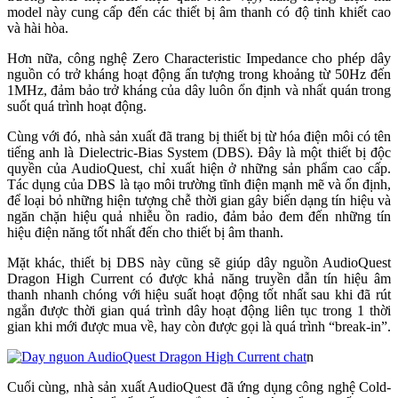
model này cung cấp đến các thiết bị âm thanh có độ tinh khiết cao
và hài hòa.
Hơn nữa, công nghệ Zero Characteristic Impedance cho phép dây
nguồn có trở kháng hoạt động ấn tượng trong khoảng từ 50Hz đến
1MHz, đảm bảo trở kháng của dây luôn ổn định và nhất quán trong
suốt quá trình hoạt động.
Cùng với đó, nhà sản xuất đã trang bị thiết bị từ hóa điện môi có tên
tiếng anh là Dielectric-Bias System (DBS). Đây là một thiết bị độc
quyền của AudioQuest, chỉ xuất hiện ở những sản phẩm cao cấp.
Tác dụng của DBS là tạo môi trường tĩnh điện mạnh mẽ và ổn định,
để loại bỏ những hiện tượng chễ thời gian gây biến dạng tín hiệu và
ngăn chặn hiệu quả nhiễu ồn radio, đảm bảo đem đến những tín
hiệu điện năng tốt nhất đến cho thiết bị âm thanh.
Mặt khác, thiết bị DBS này cũng sẽ giúp dây nguồn AudioQuest
Dragon High Current có được khả năng truyền dẫn tín hiệu âm
thanh nhanh chóng với hiệu suất hoạt động tốt nhất sau khi đã rút
ngắn được thời gian quá trình dây hoạt động liên tục trong 1 thời
gian khi mới được mua về, hay còn được gọi là quá trình “break-in”.
n
Cuối cùng, nhà sản xuất AudioQuest đã ứng dụng công nghệ Cold-