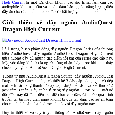
High Current
là một lựa chọn không bao giờ là sai lầm của các
audiophile khi quan tâm và muốn đảm bảo nguồn năng lượng điện
đầy đủ cho các thiết bị audio, để có chất lượng âm thanh tốt nhất.
Giới thiệu về dây nguồn AudioQuest
Dragon High Current
Là 1 trong 2 sản phẩm dòng dây nguồn Dragon Series của thương
hiệu AudioQuest, dây nguồn AudioQuest Dragon High Current
thừa hưởng đầy đủ những đặc điểm nổi bật của series cao cấp này.
Một vóc dáng khá lớn là người dùng nhận thấy được khi nhìn thấy
chiếc dây nguồn AudioQuest Dragon High Current.
Tương tự như AudioQuest Dragon Source, dây nguồn AudioQuest
Dragon High Current cũng có thiết kế 3 dây cáp nóng, lạnh và tiếp
mát tách rời riêng thành từ dây cáp, được bắt đầu và kết thúc ở 2
jack cắm 3 chân. Đây chính là dạng dây nguồn 3 Pole AC. Thiết kế
độc đáo này đã đem đến tiết diện lớn cho dây, đảm bảo quá trình
truyền tải tín hiệu điện năng không bị quá tải, đảm bảo sự an toàn
cho các thiết bị âm thanh được kết nối với dây nguồn này.
Duy trì thiết kế vỏ dây truyền thống của AudioQuest, dây nguồn