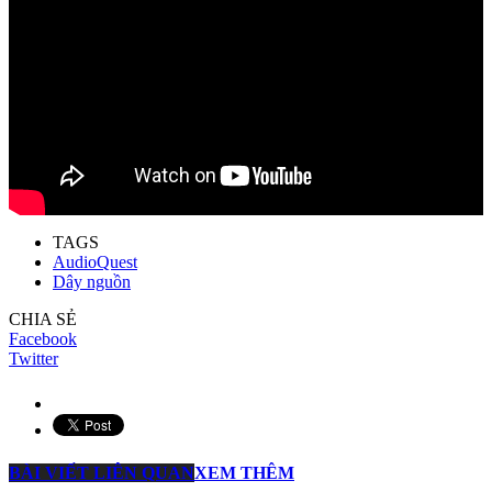
TAGS
AudioQuest
Dây nguồn
CHIA SẺ
Facebook
Twitter
BÀI VIẾT LIÊN QUAN
XEM THÊM