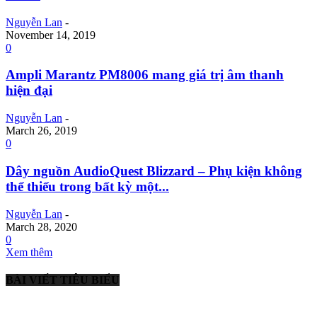
Nguyễn Lan
-
November 14, 2019
0
Ampli Marantz PM8006 mang giá trị âm thanh
hiện đại
Nguyễn Lan
-
March 26, 2019
0
Dây nguồn AudioQuest Blizzard – Phụ kiện không
thể thiếu trong bất kỳ một...
Nguyễn Lan
-
March 28, 2020
0
Xem thêm
BÀI VIẾT TIÊU BIỂU