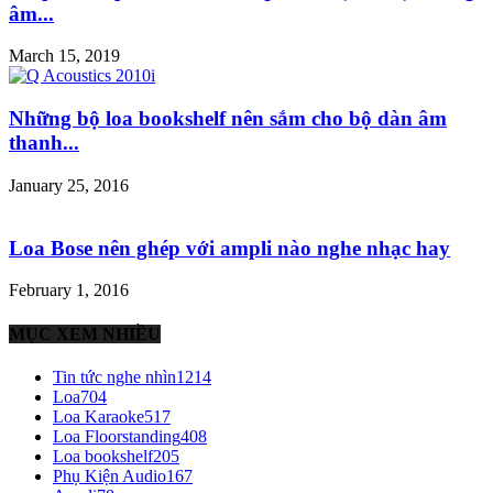
âm...
March 15, 2019
Những bộ loa bookshelf nên sắm cho bộ dàn âm
thanh...
January 25, 2016
Loa Bose nên ghép với ampli nào nghe nhạc hay
February 1, 2016
MỤC XEM NHIỀU
Tin tức nghe nhìn
1214
Loa
704
Loa Karaoke
517
Loa Floorstanding
408
Loa bookshelf
205
Phụ Kiện Audio
167