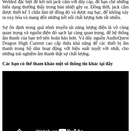
Welded đặc biệt để kết nối jack cắm với dây cáp, để hạn chế những
biến dạng thường thấy trong hàn nhiệt gây ra. Đồng thời, jack cắm
được thiết kế 3 chân làm từ đồng đỏ và được mạ bạc, để không xảy
ra oxy hóa và mang đến những kết nối chất lượng hơn rất nhiều.
Sự ổn định trong quá trình truyền tải năng lượng điện là vô cùng
quan trọng và nguồn điện đó sạch lại càng quan trọng, để hệ thống
âm thanh của bạn trở nên hoàn hảo hơn. Và dây nguồn AudioQuest
Dragon High Current cao cấp thừa khả năng để các thiết bị âm
thanh trong bộ dàn hoạt động với hiệu suất tuyệt vời nhất, cho
những trải nghiệm âm thanh thật sự chất lượng.
Các bạn có thể tham khảo một số thông tin khác tại đây