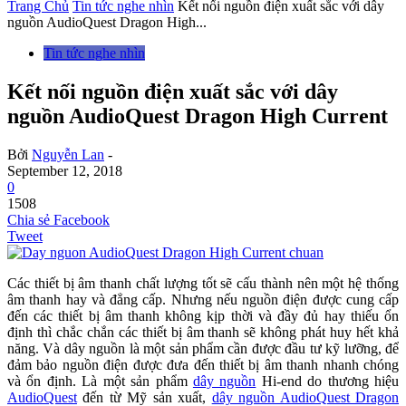
Trang Chủ
Tin tức nghe nhìn
Kết nối nguồn điện xuất sắc với dây
nguồn AudioQuest Dragon High...
Tin tức nghe nhìn
Kết nối nguồn điện xuất sắc với dây
nguồn AudioQuest Dragon High Current
Bởi
Nguyễn Lan
-
September 12, 2018
0
1508
Chia sẻ Facebook
Tweet
Các thiết bị âm thanh chất lượng tốt sẽ cấu thành nên một hệ thống
âm thanh hay và đẳng cấp. Nhưng nếu nguồn điện được cung cấp
đến các thiết bị âm thanh không kịp thời và đầy đủ hay thiếu ổn
định thì chắc chắn các thiết bị âm thanh sẽ không phát huy hết khả
năng. Và dây nguồn là một sản phẩm cần được đầu tư kỹ lưỡng, để
đảm bảo nguồn điện được đưa đến thiết bị âm thanh nhanh chóng
và ổn định. Là một sản phẩm
dây nguồn
Hi-end do thương hiệu
AudioQuest
đến từ Mỹ sản xuất,
dây nguồn AudioQuest Dragon