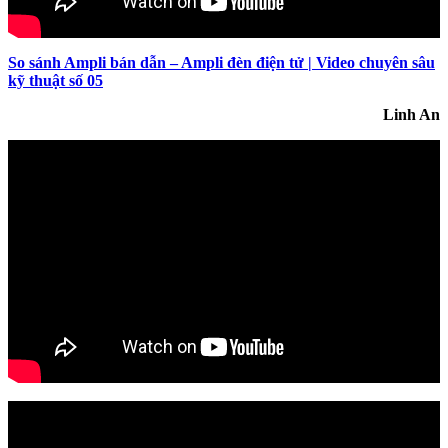
So sánh Ampli bán dẫn – Ampli đèn điện tử | Video chuyên sâu
kỹ thuật số 05
Linh An