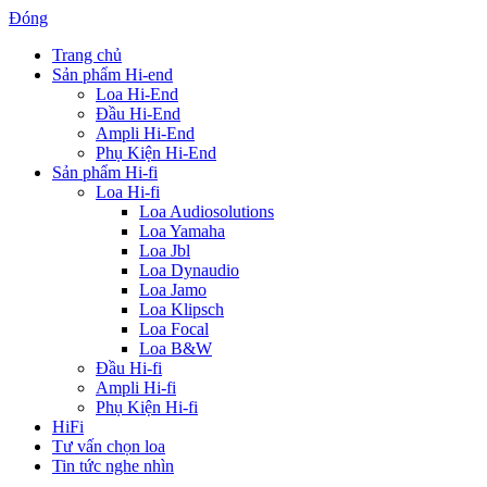
Đóng
Trang chủ
Sản phẩm Hi-end
Loa Hi-End
Đầu Hi-End
Ampli Hi-End
Phụ Kiện Hi-End
Sản phẩm Hi-fi
Loa Hi-fi
Loa Audiosolutions
Loa Yamaha
Loa Jbl
Loa Dynaudio
Loa Jamo
Loa Klipsch
Loa Focal
Loa B&W
Đầu Hi-fi
Ampli Hi-fi
Phụ Kiện Hi-fi
HiFi
Tư vấn chọn loa
Tin tức nghe nhìn