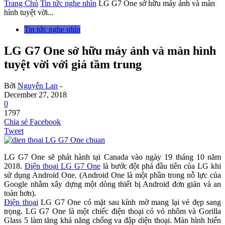
Trang Chủ
Tin tức nghe nhìn
LG G7 One sở hữu máy ảnh và màn
hình tuyệt vời...
Tin tức nghe nhìn
LG G7 One sở hữu máy ảnh và màn hình
tuyệt vời với giá tầm trung
Bởi
Nguyễn Lan
-
December 27, 2018
0
1797
Chia sẻ Facebook
Tweet
LG G7 One sẽ phát hành tại Canada vào ngày 19 tháng 10 năm
2018.
Điện thoại LG G7 One
là bước đột phá đầu tiên của LG khi
sử dụng Android One. (Android One là một phần trong nỗ lực của
Google nhằm xây dựng một dòng thiết bị Android đơn giản và an
toàn hơn).
Điện thoại
LG G7 One có mặt sau kính mờ mang lại vẻ đẹp sang
trọng. LG G7 One là một chiếc điện thoại có vỏ nhôm và Gorilla
Glass 5 làm tăng khả năng chống va đập diện thoại. Màn hình hiển