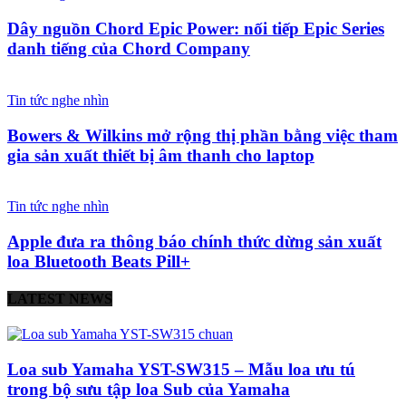
Dây nguồn Chord Epic Power: nối tiếp Epic Series
danh tiếng của Chord Company
Tin tức nghe nhìn
Bowers & Wilkins mở rộng thị phần bằng việc tham
gia sản xuất thiết bị âm thanh cho laptop
Tin tức nghe nhìn
Apple đưa ra thông báo chính thức dừng sản xuất
loa Bluetooth Beats Pill+
LATEST NEWS
Loa sub Yamaha YST-SW315 – Mẫu loa ưu tú
trong bộ sưu tập loa Sub của Yamaha