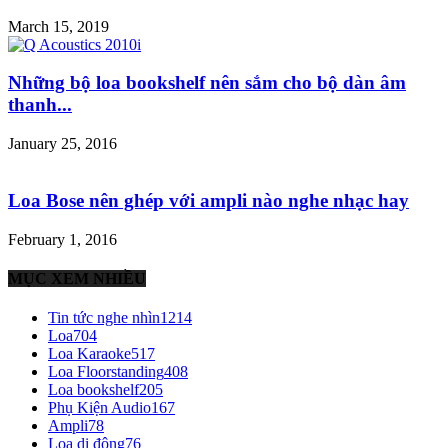
March 15, 2019
Những bộ loa bookshelf nên sắm cho bộ dàn âm
thanh...
January 25, 2016
Loa Bose nên ghép với ampli nào nghe nhạc hay
February 1, 2016
MỤC XEM NHIỀU
Tin tức nghe nhìn
1214
Loa
704
Loa Karaoke
517
Loa Floorstanding
408
Loa bookshelf
205
Phụ Kiện Audio
167
Ampli
78
Loa di động
76