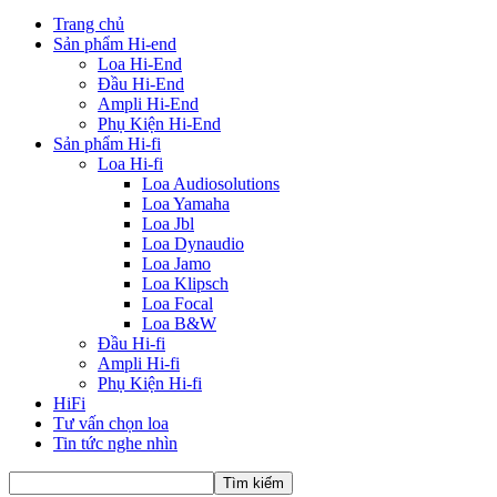
Trang chủ
Sản phẩm Hi-end
Loa Hi-End
Đầu Hi-End
Ampli Hi-End
Phụ Kiện Hi-End
Sản phẩm Hi-fi
Loa Hi-fi
Loa Audiosolutions
Loa Yamaha
Loa Jbl
Loa Dynaudio
Loa Jamo
Loa Klipsch
Loa Focal
Loa B&W
Đầu Hi-fi
Ampli Hi-fi
Phụ Kiện Hi-fi
HiFi
Tư vấn chọn loa
Tin tức nghe nhìn