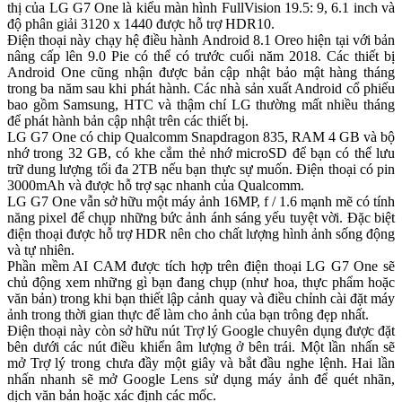
thị của LG G7 One là kiểu màn hình FullVision 19.5: 9, 6.1 inch và
độ phân giải 3120 x 1440 được hỗ trợ HDR10.
Điện thoại này chạy hệ điều hành Android 8.1 Oreo hiện tại với bản
nâng cấp lên 9.0 Pie có thể có trước cuối năm 2018. Các thiết bị
Android One cũng nhận được bản cập nhật bảo mật hàng tháng
trong ba năm sau khi phát hành. Các nhà sản xuất Android cổ phiếu
bao gồm Samsung, HTC và thậm chí LG thường mất nhiều tháng
để phát hành bản cập nhật trên các thiết bị.
LG G7 One có chip Qualcomm Snapdragon 835, RAM 4 GB và bộ
nhớ trong 32 GB, có khe cắm thẻ nhớ microSD để bạn có thể lưu
trữ dung lượng tối đa 2TB nếu bạn thực sự muốn. Điện thoại có pin
3000mAh và được hỗ trợ sạc nhanh của Qualcomm.
LG G7 One vẫn sở hữu một máy ảnh 16MP, f / 1.6 mạnh mẽ có tính
năng pixel để chụp những bức ảnh ánh sáng yếu tuyệt vời. Đặc biệt
điện thoại được hỗ trợ HDR nên cho chất lượng hình ảnh sống động
và tự nhiên.
Phần mềm AI CAM được tích hợp trên điện thoại LG G7 One sẽ
chủ động xem những gì bạn đang chụp (như hoa, thực phẩm hoặc
văn bản) trong khi bạn thiết lập cảnh quay và điều chỉnh cài đặt máy
ảnh trong thời gian thực để làm cho ảnh của bạn trông đẹp nhất.
Điện thoại này còn sở hữu nút Trợ lý Google chuyên dụng được đặt
bên dưới các nút điều khiển âm lượng ở bên trái. Một lần nhấn sẽ
mở Trợ lý trong chưa đầy một giây và bắt đầu nghe lệnh. Hai lần
nhấn nhanh sẽ mở Google Lens sử dụng máy ảnh để quét nhãn,
dịch văn bản hoặc xác định các mốc.