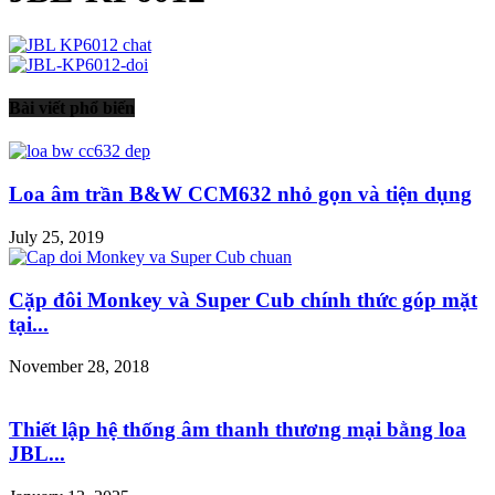
Bài viết phổ biến
Loa âm trần B&W CCM632 nhỏ gọn và tiện dụng
July 25, 2019
Cặp đôi Monkey và Super Cub chính thức góp mặt
tại...
November 28, 2018
Thiết lập hệ thống âm thanh thương mại bằng loa
JBL...