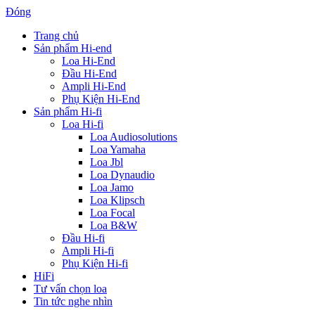
Đóng
Trang chủ
Sản phẩm Hi-end
Loa Hi-End
Đầu Hi-End
Ampli Hi-End
Phụ Kiện Hi-End
Sản phẩm Hi-fi
Loa Hi-fi
Loa Audiosolutions
Loa Yamaha
Loa Jbl
Loa Dynaudio
Loa Jamo
Loa Klipsch
Loa Focal
Loa B&W
Đầu Hi-fi
Ampli Hi-fi
Phụ Kiện Hi-fi
HiFi
Tư vấn chọn loa
Tin tức nghe nhìn