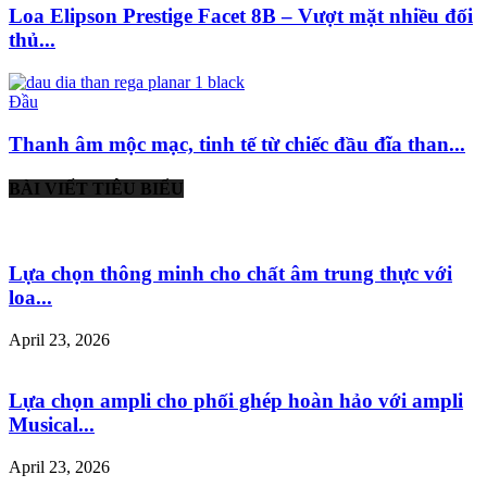
Loa Elipson Prestige Facet 8B – Vượt mặt nhiều đối
thủ...
Đầu
Thanh âm mộc mạc, tinh tế từ chiếc đầu đĩa than...
BÀI VIẾT TIÊU BIỂU
Lựa chọn thông minh cho chất âm trung thực với
loa...
April 23, 2026
Lựa chọn ampli cho phối ghép hoàn hảo với ampli
Musical...
April 23, 2026