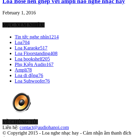
Loa Bose nên ghép với ampli nào nghe nhạc hay
February 1, 2016
MỤC XEM NHIỀU
Tin tức nghe nhìn
1214
Loa
704
Loa Karaoke
517
Loa Floorstanding
408
Loa bookshelf
205
Phụ Kiện Audio
167
Ampli
78
Loa di động
76
Loa Subwoofer
76
VỀ CHÚNG TÔI
Liên hệ:
contact@audiohanoi.com
© Copyright 2015 - Loa nghe nhạc hay - Cảm nhận âm thanh đích