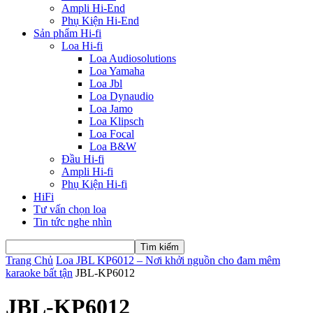
Ampli Hi-End
Phụ Kiện Hi-End
Sản phẩm Hi-fi
Loa Hi-fi
Loa Audiosolutions
Loa Yamaha
Loa Jbl
Loa Dynaudio
Loa Jamo
Loa Klipsch
Loa Focal
Loa B&W
Đầu Hi-fi
Ampli Hi-fi
Phụ Kiện Hi-fi
HiFi
Tư vấn chọn loa
Tin tức nghe nhìn
Trang Chủ
Loa JBL KP6012 – Nơi khởi nguồn cho đam mêm
karaoke bất tận
JBL-KP6012
JBL-KP6012