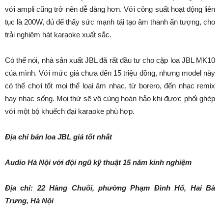
với ampli cũng trở nên dễ dàng hơn. Với công suất hoạt động liên
tục là 200W, đủ để thấy sức mạnh tái tạo âm thanh ấn tượng, cho
trải nghiệm hát karaoke xuất sắc.
Có thể nói, nhà sản xuất JBL đã rất đầu tư cho cặp loa JBL MK10
của mình. Với mức giá chưa đến 15 triệu đồng, nhưng model này
có thể chơi tốt mọi thể loại âm nhạc, từ borero, đến nhạc remix
hay nhạc sống. Mọi thứ sẽ vô cùng hoàn hảo khi được phối ghép
với một bộ khuếch đại karaoke phù hợp.
Địa chỉ bán loa JBL giá tốt nhất
Audio Hà Nội với đội ngũ kỹ thuật 15 năm kinh nghiệm
Địa chỉ: 22 Hàng Chuối, phường Phạm Đình Hổ, Hai Bà
Trưng, Hà Nội