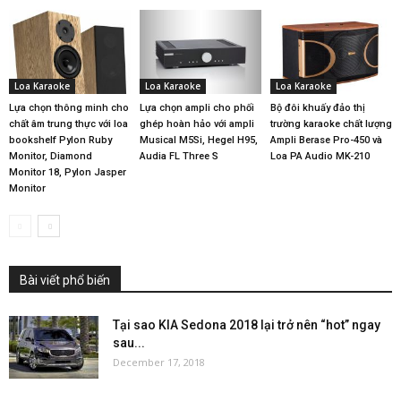
Loa Karaoke
Loa Karaoke
Loa Karaoke
Lựa chọn thông minh cho
Lựa chọn ampli cho phối
Bộ đôi khuấy đảo thị
chất âm trung thực với loa
ghép hoàn hảo với ampli
trường karaoke chất lượng
bookshelf Pylon Ruby
Musical M5Si, Hegel H95,
Ampli Berase Pro-450 và
Monitor, Diamond
Audia FL Three S
Loa PA Audio MK-210
Monitor 18, Pylon Jasper
Monitor
Bài viết phổ biến
Tại sao KIA Sedona 2018 lại trở nên “hot” ngay
sau...
December 17, 2018