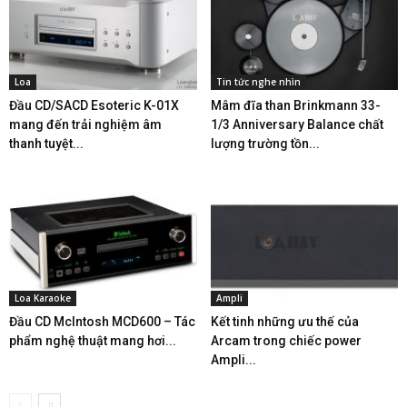
Loa
Tin tức nghe nhìn
Đầu CD/SACD Esoteric K-01X
Mâm đĩa than Brinkmann 33-
mang đến trải nghiệm âm
1/3 Anniversary Balance chất
thanh tuyệt...
lượng trường tồn...
Loa Karaoke
Ampli
Đầu CD McIntosh MCD600 – Tác
Kết tinh những ưu thế của
phẩm nghệ thuật mang hơi...
Arcam trong chiếc power
Ampli...