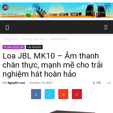
Trang Chủ
Tư vấn chọn loa
Loa Karaoke
Tư vấn chọn loa
Loa Karaoke
Loa JBL MK10 – Âm thanh
chân thực, mạnh mẽ cho trải
nghiệm hát hoàn hảo
Bởi
Nguyễn Lan
-
October 25, 2023
370
0