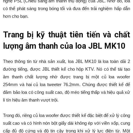
nghệ PSL (Chiếu sáng âm thanh thụ động) của JBL. Nhờ đó, loa
có thể phát sáng trong bóng tối và đưa đến trải nghiệm hấp dẫn
hơn cho bạn.
Trang bị kỹ thuật tiên tiến và chất
lượng âm thanh của loa JBL MK10
Theo thông tin từ nhà sản xuất, loa JBL MK10 là loa toàn dải 2
đường tiếng, được JBL thiết kế cho hộp KTV. Nó có thể tái tạo
âm thanh chất lượng nhờ được trang bị một củ loa woofer
254mm và hai củ loa tweeter 76.2mm. Chúng được thiết kế để
đảm bảo loa có công suất cao, độ méo tiếng thấp và hiệu quả xử
lí tín hiệu âm thanh vượt trội.
Trong đó, riêng củ loa woofer được thiết kế đặc biệt để xử lý công
suất cao và có hình nón bột giấy dài không ép với viền xốp, cung
cấp đủ độ cứng và độ tin cậy trong khi xử lý lực điện từ. Một