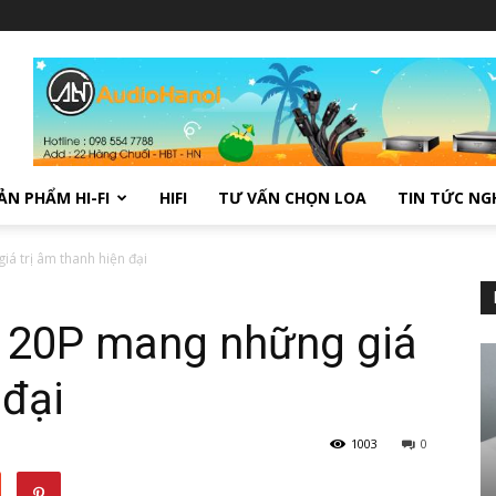
ẢN PHẨM HI-FI
HIFI
TƯ VẤN CHỌN LOA
TIN TỨC NG
á trị âm thanh hiện đại
120P mang những giá
 đại
1003
0