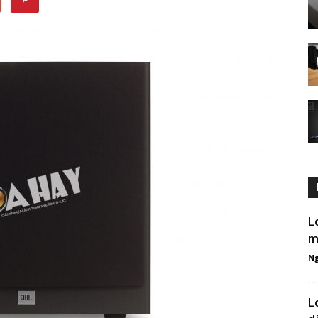
L
m
Ng
L