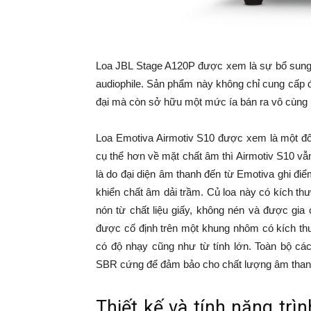
Loa JBL Stage A120P được xem là sự bổ sung t
audiophile. Sản phẩm này không chỉ cung cấp 
đại mà còn sở hữu một mức ía bán ra vô cùng ư
Loa Emotiva Airmotiv S10 được xem là một đối
cụ thể hơn về mặt chất âm thì Airmotiv S10 v
là do đại diện âm thanh đến từ Emotiva ghi điể
khiển chất âm dải trầm. Củ loa này có kích t
nón từ chất liệu giấy, không nén và được gia
được cố định trên một khung nhôm có kích t
có độ nhạy cũng như từ tính lớn. Toàn bộ các
SBR cứng để đảm bảo cho chất lượng âm thanh
Thiết kế và tính năng trì