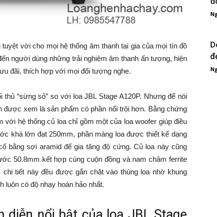
d
Ng
D
uyệt vời cho mọi hệ thống âm thanh tại gia của mọi tín đồ
đ
đến người dùng những trải nghiệm âm thanh ấn tượng, hiện
Ng
u đãi, thích hợp với mọi đối tượng nghe.
 thủ “sừng sỏ” so với loa JBL Stage A120P. Nhưng để nói
ẫn được xem là sản phẩm có phần nổi trội hơn. Bằng chứng
m với hệ thống củ loa chỉ gồm một của loa woofer giúp điều
hước khá lớn đạt 250mm, phần màng loa được thiết kế dạng
 cố bằng sợi aramid để gia tăng độ cứng. Củ loa này cũng
hước 50.8mm kết hợp cùng cuộn đồng và nam châm ferrite
 chi tiết này đều được gắn chặt vào thùng loa nhờ khung
 luôn có độ nhạy hoàn hảo nhất.
nh diễn nổi bật của loa JBL Stage