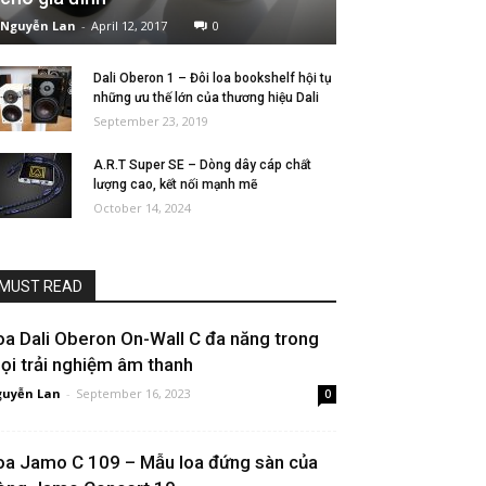
Nguyễn Lan
-
April 12, 2017
0
Dali Oberon 1 – Đôi loa bookshelf hội tụ
những ưu thế lớn của thương hiệu Dali
September 23, 2019
A.R.T Super SE – Dòng dây cáp chất
lượng cao, kết nối mạnh mẽ
October 14, 2024
MUST READ
oa Dali Oberon On-Wall C đa năng trong
ọi trải nghiệm âm thanh
uyễn Lan
-
September 16, 2023
0
oa Jamo C 109 – Mẫu loa đứng sàn của