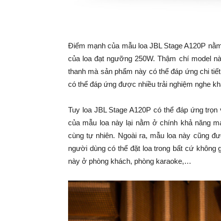
Điểm mạnh của mẫu loa JBL Stage A120P nằm ở 
của loa đạt ngưỡng 250W. Thậm chí model nà
thanh mà sản phẩm này có thể đáp ứng chi tiế
có thể đáp ứng được nhiều trải nghiệm nghe k
Tuy loa JBL Stage A120P có thể đáp ứng trọn 
của mẫu loa này lại nằm ở chính khả năng ma
cùng tự nhiên. Ngoài ra, mẫu loa này cũng đ
người dùng có thể đặt loa trong bất cứ không 
này ở phòng khách, phòng karaoke,…