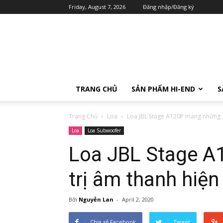
Friday, August 7, 2026
Đăng nhập/Đăng ký
TRANG CHỦ
SẢN PHẨM HI-END
S
Trang Chủ
Loa
Loa JBL Stage A120P mang những gi
Loa
Loa Subwoofer
Loa JBL Stage A
trị âm thanh hiện
Bởi
Nguyễn Lan
-
April 2, 2020
Chia sẻ Facebook
Tweet