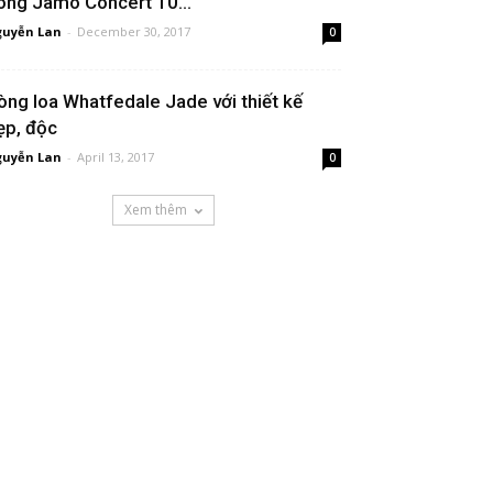
òng Jamo Concert 10...
uyễn Lan
-
December 30, 2017
0
òng loa Whatfedale Jade với thiết kế
ẹp, độc
uyễn Lan
-
April 13, 2017
0
Xem thêm