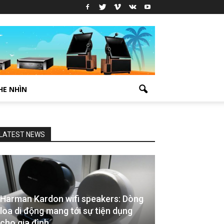
HE NHÌN
LATEST NEWS
Harman Kardon wifi speakers: Dòng
loa di động mang tới sự tiện dụng
cho gia đình