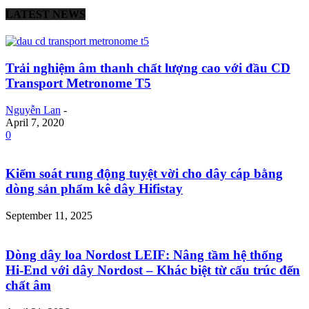
LATEST NEWS
Trải nghiệm âm thanh chất lượng cao với đầu CD
Transport Metronome T5
Nguyễn Lan
-
April 7, 2020
0
Kiểm soát rung động tuyệt vời cho dây cáp bằng
dòng sản phẩm kê dây Hifistay
September 11, 2025
Dòng dây loa Nordost LEIF: Nâng tầm hệ thống
Hi-End với dây Nordost – Khác biệt từ cấu trúc đến
chất âm