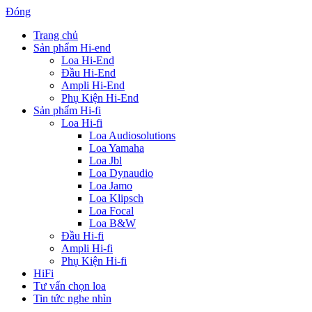
Đóng
Trang chủ
Sản phẩm Hi-end
Loa Hi-End
Đầu Hi-End
Ampli Hi-End
Phụ Kiện Hi-End
Sản phẩm Hi-fi
Loa Hi-fi
Loa Audiosolutions
Loa Yamaha
Loa Jbl
Loa Dynaudio
Loa Jamo
Loa Klipsch
Loa Focal
Loa B&W
Đầu Hi-fi
Ampli Hi-fi
Phụ Kiện Hi-fi
HiFi
Tư vấn chọn loa
Tin tức nghe nhìn