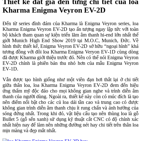
Thiết kế đắt giá đến từng chi tiết của loa
Kharma Enigma Veyron EV-2D
Đến từ series đình đám của Kharma là Enigma Veyron series, loa
Kharma Enigma Veyron EV-2D tạo ấn tượng ngay lập tức với toàn
bộ khách tham quan sự kiện triển lãm âm thanh hi-end lớn nhất thế
giới Munich High End Show 2019 tại M.O.C, Munich, Đức. Về
hình thức thiết kế, Enigma Veyron EV-2D sở hữu “ngoại hình” khá
tương đồng với đôi loa Kharma Enigma Veryon EV-1D cùng dòng
đã được Kharma giới thiệu trước đó. Nên có thể nói Enigma Veyron
EV-2D chính là phiên bản thu nhỏ hơn của mẫu Enigma Veyron
EV-1D.
Vẫn được tạo hình giống như một viên đạn hơi thắt lại ở chi tiết
giữa thân loa, loa Kharma Enigma Veyron EV-2D đem đến hiệu
ứng thẩm mỹ độc đáo cho mọi không gian nghe và trình diễn âm
thanh của người dùng. Ngoài ra, thiết kế này còn có múc đích là tạo
nên điểm nổi bật cho các củ loa dải tần cao và trung cao có được
không gian trình diễn âm thanh chịu ít rung chấn và ảnh hưởng của
sóng đứng nhất. Trong khi đó, vật liệu cấu tạo nên thùng loa là gỗ
Bullet 5 (gỗ sến xanh) sử dụng kỹ thuật cắt CNC có độ chính xác
nhất hiện nay để làm nên những đường nét hay chi tiết trên thân loa
mịn màng và đẹp mắt nhất.