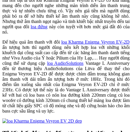
mà nổi bật là đôi loa Kharma Enigma Veyron EV-2D có khả năng
mang đến cho người nghe những màn trình diễn âm thanh trung
thực và tự nhiên chưa từng có. Vậy nên giá tiền mà người dùng
phải bỏ ra để sở hữu thiết kế âm thanh này cũng không hề nhỏ.
Nhưng thứ âm thanh ngọt ngào và tinh khiết bậc nhất truyền đến tai
người qua đôi
loa đứng
này còn tuyệt vời hơn mức giá đắt đỏ của
nó.
Để hiệu quả âm thanh với đôi
loa Kharma Enigma Veyron EV-2D
ấn tượng hơn thì người dùng nên kết hợp loa với những khối
khuếch đại công suất cao cấp đến từ các hãng âm thanh danh tiếng
như Viva Audio của Ý hoặc Pilium của Hy Lạp,… Hay người dùng
cũng thể sử dụng cặp
loa AudioSolutions
Vantage L Anniversary
đến từ thương hiệu AudioSolutions của Litva để thay thế cho
Enigma Veyron EV-2D để được được chìm đắm trong không gian
âm thanh với dải trầm ấn tượng hơn ở mức 18Hz. Trong khi đó
điểm tần xuống sâu nhất của Enigma Veyron EV-2D chỉ ở mức
23Hz. Có được lợi thế này là do Vantage L Anniversary được thiết
kế với hai củ loa bass có nón loa đường kính 220mm cùng củ loa
woofer có đường kính 320mm có chung thiết kế màng loa được làm
từ chất liệu giấy SPC có độ mỏng nhẹ và độ cứng hoàn hảo cho âm
bass cực sâu lắng và uy lực.