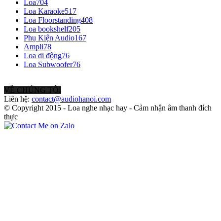
Loa
704
Loa Karaoke
517
Loa Floorstanding
408
Loa bookshelf
205
Phụ Kiện Audio
167
Ampli
78
Loa di động
76
Loa Subwoofer
76
VỀ CHÚNG TÔI
Liên hệ:
contact@audiohanoi.com
© Copyright 2015 - Loa nghe nhạc hay - Cảm nhận âm thanh đích
thực