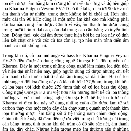
loa đều được làm bằng kim cương tối ưu về độ cứng và độ bền giúp
loa Kharma Enigma Veyron EV-2D có thể tái tạo lên tới 90 kHz mà
âm thanh vẫn tự nhiên, trung thực không hề bị chói tai. Hơn nữa,
mức dải tần 90 kHz cũng là một mức âm khá cao mà không phải
đôi loa nào cũng làm được. Chính vì vậy, âm thanh thu được cũng
trong mướt hơn ở dải cao, còn dải trung cao cân bằng và tuyến tính
hơn. Đồng thời, các dải âm được thực hiện bởi ba củ loa này có tính
liên kết chặt chẽ với các củ loa còn lại tạo nên màn trình diễn âm
thanh có một không hai.
Trong khi đó, củ loa midrange và bass loa Kharma Enigma Veyron
EV-2D đều được áp dụng công nghệ Omega F 2 độc quyền của
Kharma. Đây là một trong những công nghệ làm màng loa tiên tiến
và hiện đại nhất hiện nay, giúp người dùng có được những chi tiết
âm thanh chân thực nhất ở cả dải âm trung và dải trầm. Hai củ loa
midrange ở đôi loa đứng này có kích thước 177,8mm, trong khi bốn
củ loa bass với kích thước 279,4mm tính cả củ loa bass thụ động.
Công nghệ Omega F 2 ưu việt hơn hẳn những thiết kế củ loa thông
thường và với chính công nghệ Omega F ở thế hệ loa trước của
Kharma vì ở củ loa này sử dụng những cuộn dây được làm từ sợi
carbon thay cho một cuộn dây dẫn chạy xung quanh một thanh kim
loại thường được làm bằng sắt ở hệ thống nam châm điện động.
Chính thiết kế này đã đem đến sự ưu việt trong chất lượng dải trung
cân bằng, trung tính trong khi dải trầm có độ sâu sắc nét, âm thanh
ấm áp, dày chắc. Những hiện tượng méo âm thường gặp ở những