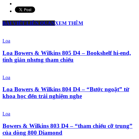
BÀI VIẾT LIÊN QUAN
XEM THÊM
Loa
Loa Bowers & Wilkins 805 D4 – Bookshelf hi-end,
tinh giản nhưng tham chiếu
Loa
Loa Bowers & Wilkins 804 D4 – “Bước ngoặt” từ
khoa học đến trải nghiệm nghe
Loa
Bowers & Wilkins 803 D4 – “tham chiếu cỡ trung”
của dòng 800 Diamond