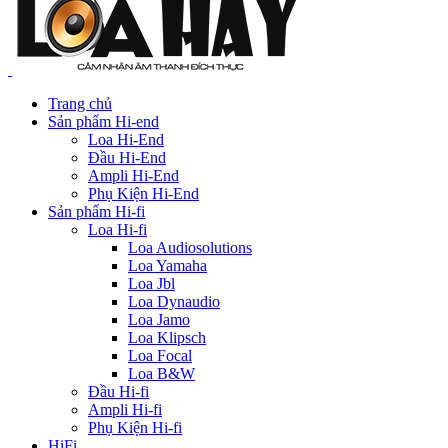
Trang chủ
Sản phẩm Hi-end
Loa Hi-End
Đầu Hi-End
Ampli Hi-End
Phụ Kiện Hi-End
Sản phẩm Hi-fi
Loa Hi-fi
Loa Audiosolutions
Loa Yamaha
Loa Jbl
Loa Dynaudio
Loa Jamo
Loa Klipsch
Loa Focal
Loa B&W
Đầu Hi-fi
Ampli Hi-fi
Phụ Kiện Hi-fi
HiFi