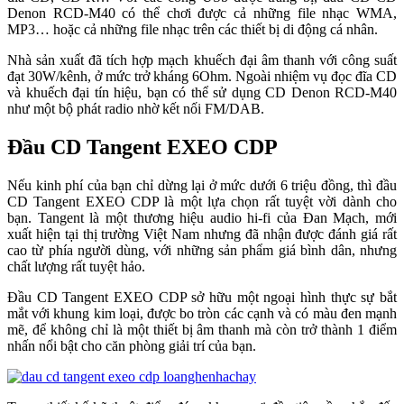
Denon RCD-M40 có thể chơi được cả những file nhạc WMA,
MP3… hoặc cả những file nhạc trên các thiết bị di động cá nhân.
Nhà sản xuất đã tích hợp mạch khuếch đại âm thanh với công suất
đạt 30W/kênh, ở mức trở kháng 6Ohm. Ngoài nhiệm vụ đọc đĩa CD
và khuếch đại tín hiệu, bạn có thể sử dụng CD Denon RCD-M40
như một bộ phát radio nhờ kết nối FM/DAB.
Đầu CD Tangent EXEO CDP
Nếu kinh phí của bạn chỉ dừng lại ở mức dưới 6 triệu đồng, thì đầu
CD Tangent EXEO CDP là một lựa chọn rất tuyệt vời dành cho
bạn. Tangent là một thương hiệu audio hi-fi của Đan Mạch, mới
xuất hiện tại thị trường Việt Nam nhưng đã nhận được đánh giá rất
cao từ phía người dùng, với những sản phẩm giá bình dân, nhưng
chất lượng rất tuyệt hảo.
Đầu CD Tangent EXEO CDP sở hữu một ngoại hình thực sự bắt
mắt với khung kim loại, được bo tròn các cạnh và có màu đen mạnh
mẽ, để không chỉ là một thiết bị âm thanh mà còn trở thành 1 điểm
nhấn nổi bật cho căn phòng giải trí của bạn.