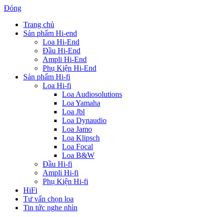
Đóng
Trang chủ
Sản phẩm Hi-end
Loa Hi-End
Đầu Hi-End
Ampli Hi-End
Phụ Kiện Hi-End
Sản phẩm Hi-fi
Loa Hi-fi
Loa Audiosolutions
Loa Yamaha
Loa Jbl
Loa Dynaudio
Loa Jamo
Loa Klipsch
Loa Focal
Loa B&W
Đầu Hi-fi
Ampli Hi-fi
Phụ Kiện Hi-fi
HiFi
Tư vấn chọn loa
Tin tức nghe nhìn