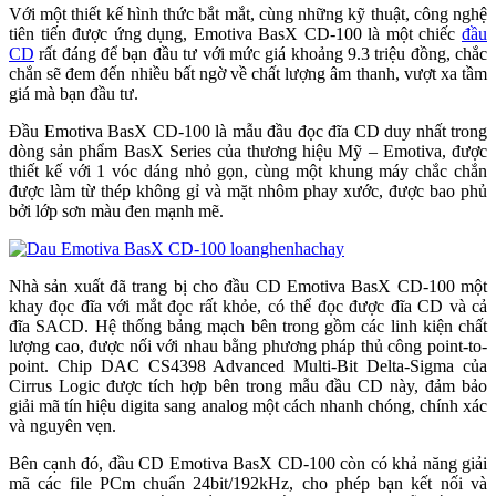
Với một thiết kế hình thức bắt mắt, cùng những kỹ thuật, công nghệ
tiên tiến được ứng dụng, Emotiva BasX CD-100 là một chiếc
đầu
CD
rất đáng để bạn đầu tư với mức giá khoảng 9.3 triệu đồng, chắc
chắn sẽ đem đến nhiều bất ngờ về chất lượng âm thanh, vượt xa tầm
giá mà bạn đầu tư.
Đầu Emotiva BasX CD-100 là mẫu đầu đọc đĩa CD duy nhất trong
dòng sản phẩm BasX Series của thương hiệu Mỹ – Emotiva, được
thiết kế với 1 vóc dáng nhỏ gọn, cùng một khung máy chắc chắn
được làm từ thép không gỉ và mặt nhôm phay xước, được bao phủ
bởi lớp sơn màu đen mạnh mẽ.
Nhà sản xuất đã trang bị cho đầu CD Emotiva BasX CD-100 một
khay đọc đĩa với mắt đọc rất khỏe, có thể đọc được đĩa CD và cả
đĩa SACD. Hệ thống bảng mạch bên trong gồm các linh kiện chất
lượng cao, được nối với nhau bằng phương pháp thủ công point-to-
point. Chip DAC CS4398 Advanced Multi-Bit Delta-Sigma của
Cirrus Logic được tích hợp bên trong mẫu đầu CD này, đảm bảo
giải mã tín hiệu digita sang analog một cách nhanh chóng, chính xác
và nguyên vẹn.
Bên cạnh đó, đầu CD Emotiva BasX CD-100 còn có khả năng giải
mã các file PCm chuẩn 24bit/192kHz, cho phép bạn kết nối và