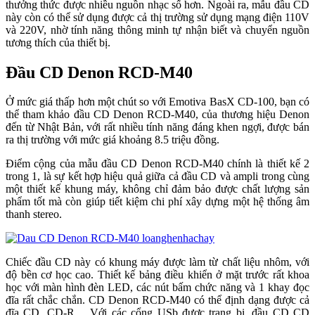
thưởng thức được nhiều nguồn nhạc số hơn. Ngoài ra, mẫu đầu CD
này còn có thể sử dụng được cả thị trường sử dụng mạng điện 110V
và 220V, nhờ tính năng thông minh tự nhận biết và chuyển nguồn
tương thích của thiết bị.
Đầu CD Denon RCD-M40
Ở mức giá thấp hơn một chút so với Emotiva BasX CD-100, bạn có
thể tham khảo đầu CD Denon RCD-M40, của thương hiệu Denon
đến từ Nhật Bản, với rất nhiều tính năng đáng khen ngợi, được bán
ra thị trường với mức giá khoảng 8.5 triệu đồng.
Điểm cộng của mẫu đầu CD Denon RCD-M40 chính là thiết kế 2
trong 1, là sự kết hợp hiệu quả giữa cả đầu CD và ampli trong cùng
một thiết kế khung máy, không chỉ đảm bảo được chất lượng sản
phẩm tốt mà còn giúp tiết kiệm chi phí xây dựng một hệ thống âm
thanh stereo.
Chiếc đầu CD này có khung máy được làm từ chất liệu nhôm, với
độ bền cơ học cao. Thiết kế bảng điều khiển ở mặt trước rất khoa
học với màn hình đèn LED, các nút bấm chức năng và 1 khay đọc
đĩa rất chắc chắn. CD Denon RCD-M40 có thể định dạng được cả
đĩa CD, CD-R… Với các cổng USb được trang bị, đầu CD CD