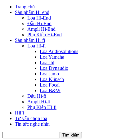
Trang chủ
Sản phẩm Hi-end
Loa Hi-End
Đầu Hi-End
Ampli Hi-End
Phụ Kiện Hi-End
Sản phẩm Hi-fi
Loa Hi-fi
Loa Audiosolutions
Loa Yamaha
Loa Jbl
Loa Dynaudio
Loa Jamo
Loa Klipsch
Loa Focal
Loa B&W
Đầu Hi-fi
Ampli Hi-fi
Phụ Kiện Hi-fi
HiFi
Tư vấn chọn loa
Tin tức nghe nhìn