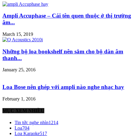
Ampli Accuphase – Cái tên quen thuộc ở thị trường
âm...
March 15, 2019
Những bộ loa bookshelf nên sắm cho bộ dàn âm
thanh...
January 25, 2016
Loa Bose nên ghép với ampli nào nghe nhạc hay
February 1, 2016
MỤC XEM NHIỀU
Tin tức nghe nhìn
1214
Loa
704
Loa Karaoke
517