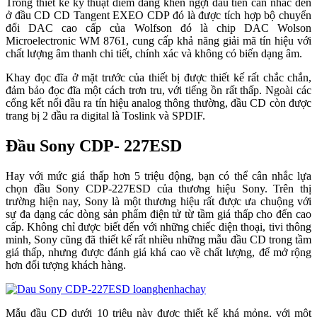
Trong thiết kế kỹ thuật điểm đáng khen ngợi đầu tiên cần nhắc đến
ở đầu CD CD Tangent EXEO CDP đó là được tích hợp bộ chuyển
đổi DAC cao cấp của Wolfson đó là chip DAC Wolson
Microelectronic WM 8761, cung cấp khả năng giải mã tín hiệu với
chất lượng âm thanh chi tiết, chính xác và không có biến dạng âm.
Khay đọc đĩa ở mặt trước của thiết bị được thiết kế rất chắc chắn,
đảm bảo đọc đĩa một cách trơn tru, với tiếng ồn rất thấp. Ngoài các
cổng kết nối đầu ra tín hiệu analog thông thường, đầu CD còn được
trang bị 2 đầu ra digital là Toslink và SPDIF.
Đầu Sony CDP- 227ESD
Hay với mức giá thấp hơn 5 triệu động, bạn có thể cân nhắc lựa
chọn đầu Sony CDP-227ESD của thương hiệu Sony. Trên thị
trường hiện nay, Sony là một thương hiệu rất được ưa chuộng với
sự đa dạng các dòng sản phẩm điện tử từ tầm giá thấp cho đến cao
cấp. Không chỉ được biết đến với những chiếc điện thoại, tivi thông
minh, Sony cũng đã thiết kế rất nhiều những mẫu đầu CD trong tầm
giá thấp, nhưng được đánh giá khá cao về chất lượng, để mở rộng
hơn đối tượng khách hàng.
Mẫu đầu CD dưới 10 triệu này được thiết kế khá mỏng, với một