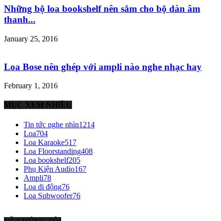
Những bộ loa bookshelf nên sắm cho bộ dàn âm
thanh...
January 25, 2016
Loa Bose nên ghép với ampli nào nghe nhạc hay
February 1, 2016
MỤC XEM NHIỀU
Tin tức nghe nhìn
1214
Loa
704
Loa Karaoke
517
Loa Floorstanding
408
Loa bookshelf
205
Phụ Kiện Audio
167
Ampli
78
Loa di động
76
Loa Subwoofer
76