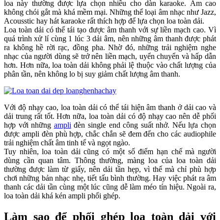
loa này thường được lựa chọn nhiều cho dàn karaoke. Âm cao
không chói gắt mà khá mềm mại. Những thể loại âm nhạc như Jazz,
Acousstic hay hát karaoke rất thích hợp để lựa chọn loa toàn dải.
Loa toàn dải có thể tái tạo được âm thanh với sự liền mạch cao. Vì
quá trình xử lí cùng 1 lúc 3 dải âm, nên những âm thanh được phát
ra không hề rời rạc, đồng pha. Nhờ đó, những trải nghiệm nghe
nhạc của người dùng sẽ trở nên liền mạch, uyển chuyển và hấp dẫn
hơn. Hơn nữa, loa toàn dải không phải lệ thuộc vào chất lượng của
phân tần, nên không lo bị suy giảm chất lượng âm thanh.
Với độ nhạy cao, loa toàn dải có thể tái hiện âm thanh ở dải cao và
dải trung rất tốt. Hơn nữa, loa toàn dải có độ nhạy cao nên dễ phối
hợp với những
ampli
đèn single end công suất nhở. Nếu lựa chọn
được ampli đèn phù hợp, chắc chắn sẽ đem đến cho các audiophile
trải nghiệm chất âm tinh tế và ngọt ngào.
Tuy nhiên, loa toàn dải cũng có một số điểm hạn chế mà người
dùng cần quan tâm. Thông thường, màng loa của loa toàn dải
thường được làm từ giấy, nên dải tần hẹp, vì thế mà chỉ phù hợp
chơi những bản nhạc nhẹ, tiết tấu bình thường. Hay việc phát ra âm
thanh các dải tần cùng một lúc cũng dễ làm méo tín hiệu. Ngoài ra,
loa toàn dải khá kén ampli phối ghép.
Làm sao để phối ghép loa toàn dải với