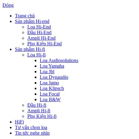
Đóng
Trang chủ
Sản phẩm Hi-end
Loa Hi-End
Đầu Hi-End
Ampli Hi-End
Phụ Kiện Hi-End
Sản phẩm Hi-fi
Loa Hi-fi
Loa Audiosolutions
Loa Yamaha
Loa Jbl
Loa Dynaudio
Loa Jamo
Loa Klipsch
Loa Focal
Loa B&W
Đầu Hi-fi
Ampli Hi-fi
Phụ Kiện Hi-fi
HiFi
Tư vấn chọn loa
Tin tức nghe nhìn