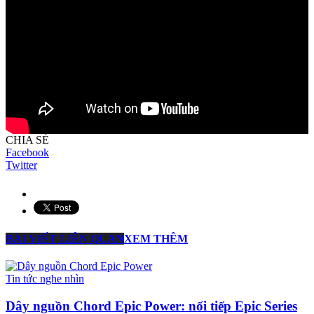
CHIA SẺ
Facebook
Twitter
BÀI VIẾT LIÊN QUAN
XEM THÊM
Tin tức nghe nhìn
Dây nguồn Chord Epic Power: nối tiếp Epic Series