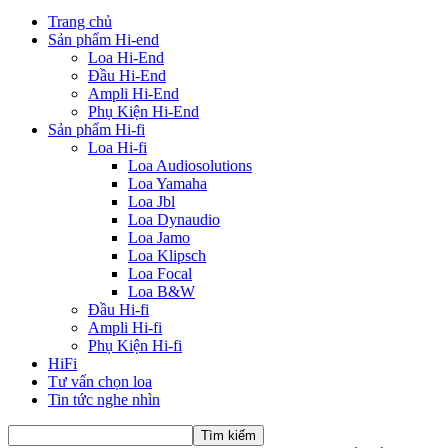
Trang chủ
Sản phẩm Hi-end
Loa Hi-End
Đầu Hi-End
Ampli Hi-End
Phụ Kiện Hi-End
Sản phẩm Hi-fi
Loa Hi-fi
Loa Audiosolutions
Loa Yamaha
Loa Jbl
Loa Dynaudio
Loa Jamo
Loa Klipsch
Loa Focal
Loa B&W
Đầu Hi-fi
Ampli Hi-fi
Phụ Kiện Hi-fi
HiFi
Tư vấn chọn loa
Tin tức nghe nhìn