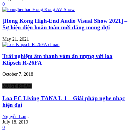
0
[Hong Kong High-End Audio Visual Show 2021] –
Sự hiện diện hoàn toàn mới đáng mong đợi
May 21, 2021
Trải nghiệm âm thanh vòm ấn tượng với loa
Klipsch R-26FA
October 7, 2018
MUST READ
Loa EC Living TANA L-1 – Giải pháp nghe nhạc
hiện đại
Nguyễn Lan
-
July 18, 2019
0