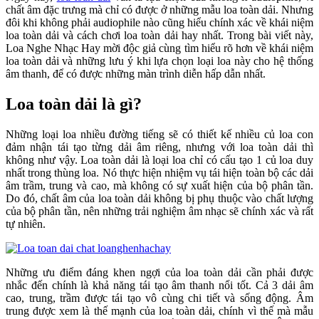
chất âm đặc trưng mà chỉ có được ở những mẫu loa toàn dải. Nhưng
đôi khi không phải audiophile nào cũng hiểu chính xác về khái niệm
loa toàn dải và cách chơi loa toàn dải hay nhất. Trong bài viết này,
Loa Nghe Nhạc Hay mời độc giả cùng tìm hiểu rõ hơn về khái niệm
loa toàn dải và những lưu ý khi lựa chọn loại loa này cho hệ thống
âm thanh, để có được những màn trình diễn hấp dẫn nhất.
Loa toàn dải là gì?
Những loại loa nhiều đường tiếng sẽ có thiết kế nhiều củ loa con
đảm nhận tái tạo từng dải âm riêng, nhưng với loa toàn dải thì
không như vậy. Loa toàn dải là loại loa chỉ có cấu tạo 1 củ loa duy
nhất trong thùng loa. Nó thực hiện nhiệm vụ tái hiện toàn bộ các dải
âm trầm, trung và cao, mà không có sự xuất hiện của bộ phân tần.
Do đó, chất âm của loa toàn dải không bị phụ thuộc vào chất lượng
của bộ phân tần, nên những trải nghiệm âm nhạc sẽ chính xác và rất
tự nhiên.
Những ưu điểm đáng khen ngợi của loa toàn dải cần phải được
nhắc đến chính là khả năng tái tạo âm thanh nổi tốt. Cả 3 dải âm
cao, trung, trầm được tái tạo vô cùng chi tiết và sống động. Âm
trung được xem là thế mạnh của loa toàn dải, chính vì thế mà mẫu