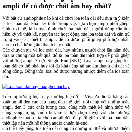
ampli để có được chất âm hay nhất?
Với bất cứ audiophile nào khi đã chơi loa toàn dải đều đưa ra ý kiến
là loa toàn dải khá “kỹ tính” trong việc lựa chọn ampli phối ghép.
Chính vì thế, khi quyết định chơi loa toàn dải, người dùng cần tìm
hiểu kỹ về thiết kế, nguyên tắc hoạt động của loa toàn dải và cần trú
trọng vào các thiết bị ampli, để có được phối ghép phù hợp nhất,
cho ra chất lượng âm thanh hay nhất.
Các chuyên gia về loa toàn dải, hay những người chơi lâu năm đều
đưa ra chung một kết quả, đó là loa toàn dải thích hợp để phối ghép
với nhứng ampli 3 cực Single End (SET). Loại ampli này giúp loa
toàn dải có thể phát huy tối đa khả năng tái tạo âm thanh chi tiết và
sống động. Đồng thời, loại bỏ được những nhược điểm của loa toàn
dải.
Trên thị trường hiện nay, thương hiệu Ý – Viva Audio là hãng sản
xuất ampli đèn cao cấp hàng đầu thế giới, nổi tiếng với những mẫu
ampli đèn 3 cực chất lượng cao, cùng một thiết kế hình thức vô
cùng sang trọng, cuốn hút, sẽ là lựa chọn tuyệt vời cho những
audiophile muốn lựa chọn ampli đèn để phối ghép với loa toàn dải,
thiết lập nên một hệ thống audio chuẩn hi-end.
Có thể thấy rằng, loa toàn dải cũng có những ưu thế và nhược điểm