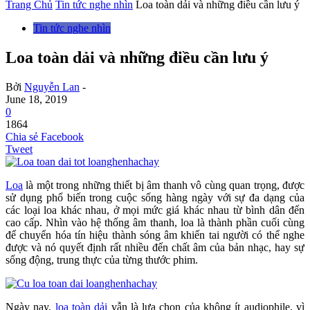
Trang Chủ
Tin tức nghe nhìn
Loa toàn dải và những điều cần lưu ý
Tin tức nghe nhìn
Loa toàn dải và những điều cần lưu ý
Bởi
Nguyễn Lan
-
June 18, 2019
0
1864
Chia sẻ Facebook
Tweet
Loa
là một trong những thiết bị âm thanh vô cùng quan trọng, được
sử dụng phổ biến trong cuộc sống hàng ngày với sự đa dạng của
các loại loa khác nhau, ở mọi mức giá khác nhau từ bình dân đến
cao cấp. Nhìn vào hệ thống âm thanh, loa là thành phần cuối cùng
để chuyển hóa tín hiệu thành sóng âm khiến tai người có thể nghe
được và nó quyết định rất nhiều đến chất âm của bản nhạc, hay sự
sống động, trung thực của từng thước phim.
Ngày nay,
loa toàn dải
vẫn là lựa chọn của không ít audiophile, vì