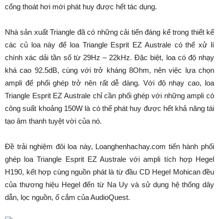
cổng thoát hơi mới phát huy được hết tác dụng.
Nhà sản xuất Triangle đã có những cải tiến đáng kể trong thiết kế
các củ loa này để loa Triangle Esprit EZ Australe có thể xử lí
chính xác dải tần số từ 29Hz – 22kHz. Đặc biệt, loa có độ nhạy
khá cao 92.5dB, cùng với trở kháng 8Ohm, nên việc lựa chọn
ampli để phối ghép trở nên rất dễ dàng. Với độ nhạy cao, loa
Triangle Esprit EZ Australe chỉ cần phối ghép với những ampli có
công suất khoảng 150W là có thể phát huy được hết khả năng tái
tạo âm thanh tuyệt vời của nó.
Đề trải nghiệm đôi loa này, Loanghenhachay.com tiến hành phối
ghép loa Triangle Esprit EZ Australe với ampli tích hợp Hegel
H190, kết hợp cùng nguồn phát là từ đầu CD Hegel Mohican đều
của thương hiệu Hegel đến từ Na Uy và sử dụng hệ thống dây
dẫn, lọc nguồn, ổ cắm của AudioQuest.