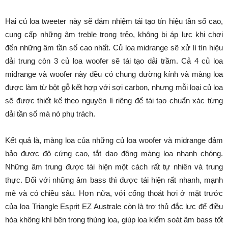
Hai củ loa tweeter này sẽ đảm nhiệm tái tạo tín hiệu tần số cao,
cung cấp những âm treble trong trẻo, không bị áp lực khi chơi
đến những âm tần số cao nhất. Củ loa midrange sẽ xử lí tín hiệu
dải trung còn 3 củ loa woofer sẽ tái tạo dải trầm. Cả 4 củ loa
midrange và woofer này đều có chung đường kính và màng loa
được làm từ bột gỗ kết hợp với sợi carbon, nhưng mỗi loại củ loa
sẽ được thiết kế theo nguyên lí riêng để tái tạo chuẩn xác từng
dải tần số mà nó phụ trách.
Kết quả là, màng loa của những củ loa woofer và midrange đảm
bảo được độ cứng cao, tắt dao động màng loa nhanh chóng.
Những âm trung được tái hiện một cách rất tự nhiên và trung
thực. Đối với những âm bass thì được tái hiện rất nhanh, mạnh
mẽ và có chiều sâu. Hơn nữa, với cổng thoát hơi ở mặt trước
của loa Triangle Esprit EZ Australe còn là trợ thủ đắc lực để điều
hòa không khí bên trong thùng loa, giúp loa kiểm soát âm bass tốt