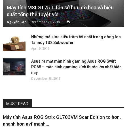
Máy tính MSI GT75 Titan sở hữu đồ họa và hiệu
suất tổng thể tuyệt vời
Nguyễn Lan
-
December 24, 2018
0
Những mẫu loa siêu trầm tốt nhất trong dòng loa
Tannoy TS2 Subwoofer
April 9, 2019
Asus ra mắt màn hình gaming Asus ROG Swift
PG65 – màn hình gaming kích thước lớn nhất hiện
nay
December 18, 2018
MUST READ
Máy tính Asus ROG Strix GL703VM Scar Edition to hơn,
nhanh hơn avf mạnh...