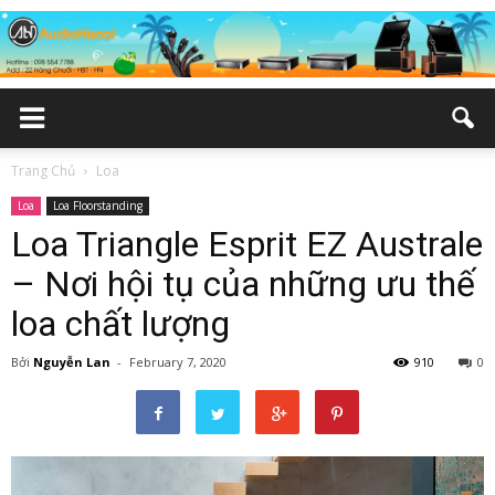
Trang Chủ
Loa
Loa
Loa Floorstanding
Loa Triangle Esprit EZ Australe
– Nơi hội tụ của những ưu thế
loa chất lượng
Bởi
Nguyễn Lan
-
February 7, 2020
910
0