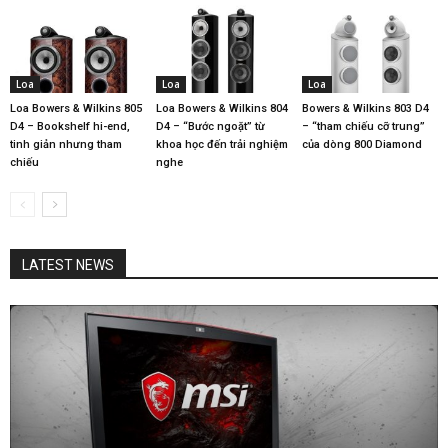
Loa
Loa
Loa
Loa Bowers & Wilkins 805
Loa Bowers & Wilkins 804
Bowers & Wilkins 803 D4
D4 – Bookshelf hi-end,
D4 – “Bước ngoặt” từ
– “tham chiếu cỡ trung”
tinh giản nhưng tham
khoa học đến trải nghiệm
của dòng 800 Diamond
chiếu
nghe
LATEST NEWS