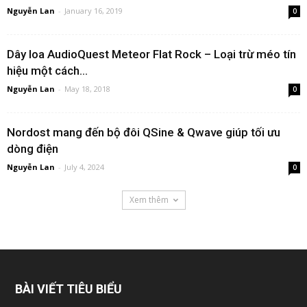
Nguyễn Lan
-
January 16, 2019
0
Dây loa AudioQuest Meteor Flat Rock – Loại trừ méo tín
hiệu một cách...
Nguyễn Lan
-
May 18, 2018
0
Nordost mang đến bộ đôi QSine & Qwave giúp tối ưu
dòng điện
Nguyễn Lan
-
July 4, 2024
0
Xem thêm
BÀI VIẾT TIÊU BIỂU