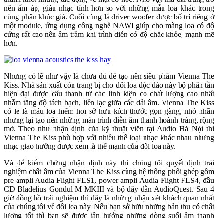
nên ấm áp, giàu nhạc tính hơn so với những mẫu loa khác trong
cùng phân khúc giá. Cuối cùng là driver woofer được bố trí riêng ở
một module, ứng dụng công nghệ NAWI giúp cho màng loa có độ
cứng rất cao nên âm trầm khi trình diễn có độ chắc khỏe, mạnh mẽ
hơn.
Nhưng có lẽ như vậy là chưa đủ để tạo nên siêu phẩm Vienna The
Kiss. Nhà sản xuất còn trang bị cho đôi loa độc đáo này bộ phân tần
hiện đại được cấu thành từ các linh kiện có chất lượng cao nhất
nhằm tăng độ tách bạch, liền lạc giữa các dải âm. Vienna The Kiss
có lẽ là mẫu loa hiếm hoi sở hữu kích thước gọn gàng, nhỏ nhắn
nhưng lại tạo nên những màn trình diễn âm thanh hoành tráng, rộng
mở. Theo như nhận định của kỹ thuật viên tại Audio Hà Nội thì
Vienna The Kiss phù hợp với nhiều thể loại nhạc khác nhau nhưng
nhạc giao hưởng được xem là thế mạnh của đôi loa này.
Và để kiểm chứng nhận định này thì chúng tôi quyết định trải
nghiệm chất âm của Vienna The Kiss cùng hệ thống phối ghép gồm
pre ampli Audia Flight FLS1, power ampli Audia Flight FLS4, đầu
CD Bladelius Gondul M MKIII và bộ dây dẫn AudioQuest. Sau 4
giờ đồng hồ trải nghiệm thì đây là những nhận xét khách quan nhất
của chúng tôi về đôi loa này. Nếu bạn sở hữu những bản thu có chất
lượng tốt thì bạn sẽ được tận hưởng những dòng suối âm thanh