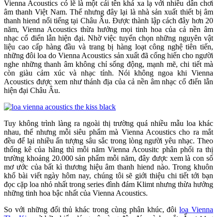
Vienna Acoustics có lẽ là một cái tên khá xa lạ với nhiều dân chơi
âm thanh Việt Nam. Thế nhưng đây lại là nhà sản xuất thiết bị âm
thanh hiend nổi tiếng tại Châu Âu. Được thành lập cách đây hơn 20
năm, Vienna Acoustics thừa hưởng mọi tinh hoa của cả nền âm
nhạc cổ điển lẫn hiện đại. Nhờ việc tuyển chọn những nguyên vật
liệu cao cấp hàng đầu và trang bị hàng loạt công nghệ tiên tiến,
những đôi loa do Vienna Acoustics sản xuất đã cống hiến cho người
nghe những thanh âm không chỉ sống động, mạnh mẽ, chi tiết mà
còn giàu cảm xúc và nhạc tính. Nói không ngoa khi Vienna
Acoustics được xem như thánh địa của cả nền âm nhạc cổ điển lẫn
hiện đại Châu Âu.
Tuy không trình làng ra ngoài thị trường quá nhiều mẫu loa khác
nhau, thế nhưng mỗi siêu phẩm mà Vienna Acoustics cho ra mắt
đều để lại nhiều ấn tượng sâu sắc trong lòng người yêu nhạc. Theo
thống kê của hãng thì mỗi năm Vienna Acousitc phân phối ra thị
trường khoảng 20.000 sản phẩm mỗi năm, đây được xem là con số
mơ ước của bất kì thương hiệu âm thanh hiend nào. Trong khuôn
khổ bài viết ngày hôm nay, chúng tôi sẽ giới thiệu chi tiết tới bạn
đọc cặp loa nhỏ nhất trong series đình đám Klimt nhưng thừa hưởng
những tinh hoa bậc nhất của Vienna Acoustics.
So với những đối thủ khác trong cùng phân khúc, đôi
loa Vienna