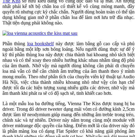
The Kiss
sở hữu kiểu dáng vô cùng độc đáo và lạ mắt. Ấn tượng
nhất phải kể tới bộ chân loa có thiết kế vô cùng mỏng manh, đầy
quyến rũ nhưng cực kỳ chắc chắn. Người dùng hoàn toàn có thể tận
dụng không gian mở ở phần chân loa để làm nơi lưu trữ đĩa nhạc.
Thật tiện dụng phải không nào.
Phần thùng
loa bookshelf
này được làm bằng gỗ cao cấp và phủ
ngoài bằng một lớp sơn bóng loáng. Nếu người dùng thực sự để ý
kỹ thì phần thùng loa này được chia thành hai khoang nhỏ tách biệt
nhau và có thể xoay theo nhiều hướng khác nhau nhằm tăng độ phủ
của âm thanh. Nhờ vậy mà người dùng không cần phải di chuyển
loa mà vẫn có thể cân chỉnh âm trường của âm thanh theo ý mình
mong muốn. Theo như phân tích của chuyên viên kỹ thuật tại Audio
Hà Nội, việc chia thành nhiều khoang nhỏ như vậy còn hạn chế
được tối đa các hiện tượng xung nhiễu giữa các driver, nhờ vậy mà
âm thanh khi phát ra sẽ có độ sạch sẽ, tinh khiết cao hơn.
Là một mẫu loa ba đường tiếng, Vienna The Kiss được trang bị ba
driver. Trong đó driver tweeter dạng mái vòm có đường kính 2,5cm
được làm từ neodymium giúp mang đến những âm treble trong trẻo,
chính xác và tự nhiên. Driver này nằm trong cùng một module với
driver midrange độc quyền của hãng. Điểm mới là của driver này đó
là phần màng loa có dạng Flat Spider có khả năng giải phóng âm
thanh khỏi những tác động về mặt cơ học. Nhờ vậy mà dải trung trở