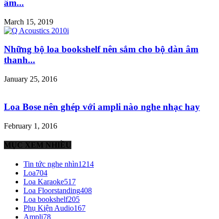
âm...
March 15, 2019
Những bộ loa bookshelf nên sắm cho bộ dàn âm
thanh...
January 25, 2016
Loa Bose nên ghép với ampli nào nghe nhạc hay
February 1, 2016
MỤC XEM NHIỀU
Tin tức nghe nhìn
1214
Loa
704
Loa Karaoke
517
Loa Floorstanding
408
Loa bookshelf
205
Phụ Kiện Audio
167
Ampli
78