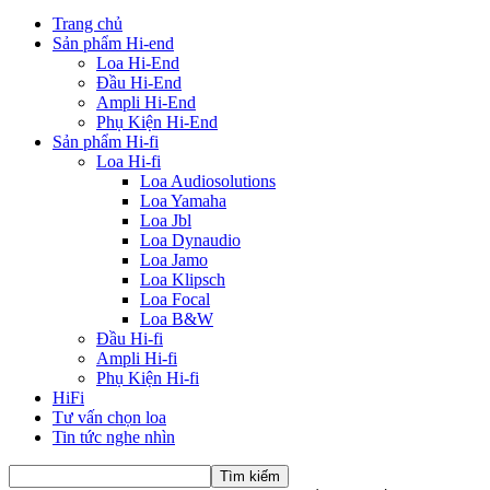
Trang chủ
Sản phẩm Hi-end
Loa Hi-End
Đầu Hi-End
Ampli Hi-End
Phụ Kiện Hi-End
Sản phẩm Hi-fi
Loa Hi-fi
Loa Audiosolutions
Loa Yamaha
Loa Jbl
Loa Dynaudio
Loa Jamo
Loa Klipsch
Loa Focal
Loa B&W
Đầu Hi-fi
Ampli Hi-fi
Phụ Kiện Hi-fi
HiFi
Tư vấn chọn loa
Tin tức nghe nhìn