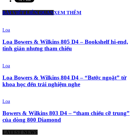
BÀI VIẾT LIÊN QUAN
XEM THÊM
Loa
Loa Bowers & Wilkins 805 D4 – Bookshelf hi-end,
tinh giản nhưng tham chiếu
Loa
Loa Bowers & Wilkins 804 D4 – “Bước ngoặt” từ
khoa học đến trải nghiệm nghe
Loa
Bowers & Wilkins 803 D4 – “tham chiếu cỡ trung”
của dòng 800 Diamond
LATEST NEWS