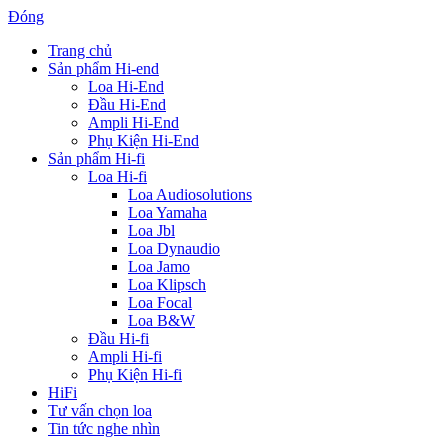
Đóng
Trang chủ
Sản phẩm Hi-end
Loa Hi-End
Đầu Hi-End
Ampli Hi-End
Phụ Kiện Hi-End
Sản phẩm Hi-fi
Loa Hi-fi
Loa Audiosolutions
Loa Yamaha
Loa Jbl
Loa Dynaudio
Loa Jamo
Loa Klipsch
Loa Focal
Loa B&W
Đầu Hi-fi
Ampli Hi-fi
Phụ Kiện Hi-fi
HiFi
Tư vấn chọn loa
Tin tức nghe nhìn