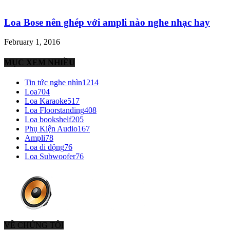
Loa Bose nên ghép với ampli nào nghe nhạc hay
February 1, 2016
MỤC XEM NHIỀU
Tin tức nghe nhìn
1214
Loa
704
Loa Karaoke
517
Loa Floorstanding
408
Loa bookshelf
205
Phụ Kiện Audio
167
Ampli
78
Loa di động
76
Loa Subwoofer
76
VỀ CHÚNG TÔI