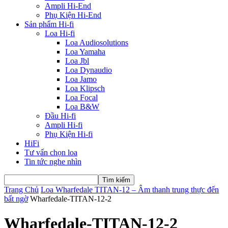
Ampli Hi-End
Phụ Kiện Hi-End
Sản phẩm Hi-fi
Loa Hi-fi
Loa Audiosolutions
Loa Yamaha
Loa Jbl
Loa Dynaudio
Loa Jamo
Loa Klipsch
Loa Focal
Loa B&W
Đầu Hi-fi
Ampli Hi-fi
Phụ Kiện Hi-fi
HiFi
Tư vấn chọn loa
Tin tức nghe nhìn
Trang Chủ
Loa Wharfedale TITAN-12 – Âm thanh trung thực đến
bất ngờ
Wharfedale-TITAN-12-2
Wharfedale-TITAN-12-2