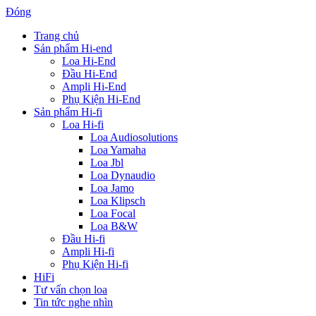
Đóng
Trang chủ
Sản phẩm Hi-end
Loa Hi-End
Đầu Hi-End
Ampli Hi-End
Phụ Kiện Hi-End
Sản phẩm Hi-fi
Loa Hi-fi
Loa Audiosolutions
Loa Yamaha
Loa Jbl
Loa Dynaudio
Loa Jamo
Loa Klipsch
Loa Focal
Loa B&W
Đầu Hi-fi
Ampli Hi-fi
Phụ Kiện Hi-fi
HiFi
Tư vấn chọn loa
Tin tức nghe nhìn