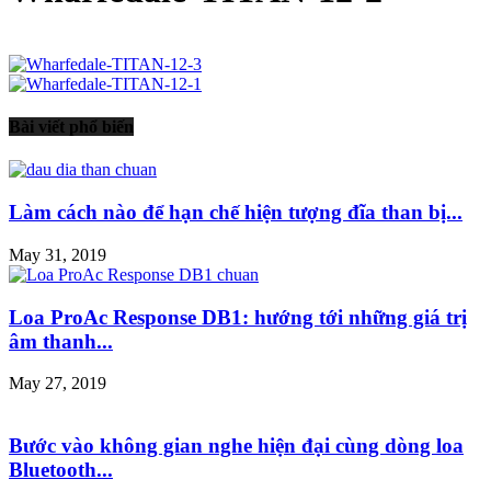
Bài viết phổ biến
Làm cách nào để hạn chế hiện tượng đĩa than bị...
May 31, 2019
Loa ProAc Response DB1: hướng tới những giá trị
âm thanh...
May 27, 2019
Bước vào không gian nghe hiện đại cùng dòng loa
Bluetooth...