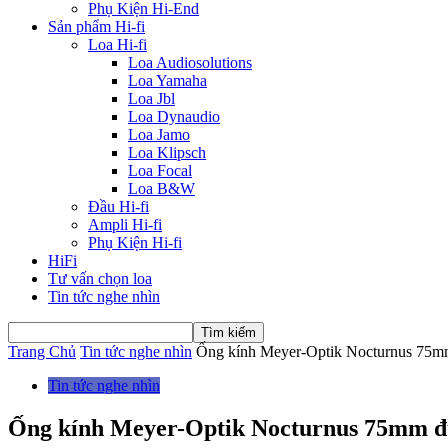
Phụ Kiện Hi-End
Sản phẩm Hi-fi
Loa Hi-fi
Loa Audiosolutions
Loa Yamaha
Loa Jbl
Loa Dynaudio
Loa Jamo
Loa Klipsch
Loa Focal
Loa B&W
Đầu Hi-fi
Ampli Hi-fi
Phụ Kiện Hi-fi
HiFi
Tư vấn chọn loa
Tin tức nghe nhìn
Trang Chủ
Tin tức nghe nhìn
Ống kính Meyer-Optik Nocturnus 75mm 
Tin tức nghe nhìn
Ống kính Meyer-Optik Nocturnus 75mm đưa