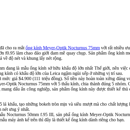
đã cho ra mắt
ống kính Meyer-Optik Nocturnus 75mm
với rất nhiều ư
lớn f0.95 làm chao đảo giới đam mê quay chụp. Sản phẩm ống kính mớ
 về độ nét và khung lấy nét rộng.
mm đang là mẫu ống kính sở hữu khẩu độ lớn nhất Thế giới, nên việc 
g kính có khẩu độ lớn của Leica ngậm ngùi xếp ở những vị trí sau.
 mức giá $4.900 (111 triệu đồng). Số tiền này hoàn toàn xứng đáng v
eyer-Optik Nocturnus 75mm với 5 thấu kính, chia thành đúng 5 nhóm. C
mang dấu ấn công nghiệp, sản phẩm ống kính này được thiết kế thủ c
15 lá khẩu, tạo những bokeh tròn mịn và siêu mượt mà cho chất lượng h
m nét ưng ý nhất.
ẫu Nocturnus 50mm f.95 III, sản phẩ ống kính Meyer-Optik Nocturnu
ẫu máy ảnh kể trên thì đây là thiết kế ống kính dành riêng cho bạn.