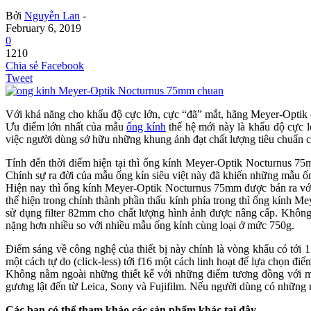
Bởi
Nguyễn Lan
-
February 6, 2019
0
1210
Chia sẻ Facebook
Tweet
Với khả năng cho khẩu độ cực lớn, cực “đã” mắt, hãng Meyer-Optik 
Ưu điểm lớn nhất của mẫu
ống kính
thế hệ mới này là khẩu độ cực 
việc người dùng sở hữu những khung ảnh đạt chất lượng tiêu chuẩn cả
Tính đến thời điểm hiện tại thì ống kính Meyer-Optik Nocturnus 75
Chính sự ra đời của mẫu ống kín siêu việt này đã khiến những mẫu ốn
Hiện nay thì ống kính Meyer-Optik Nocturnus 75mm được bán ra với
thể hiện trong chính thành phần thấu kính phía trong thì ống kính M
sử dụng filter 82mm cho chất lượng hình ảnh được nâng cấp. Không 
nặng hơn nhiều so với nhiều mẫu ống kính cùng loại ở mức 750g.
Điểm sáng về công nghệ của thiết bị này chính là vòng khẩu có tới 
một cách tự do (click-less) tới f16 một cách linh hoạt để lựa chọn điể
Không nằm ngoài những thiết kế với những điểm tương đồng với m
gương lật đến từ Leica, Sony và Fujifilm. Nếu người dùng có những m
Các bạn có thể tham khảo các sản phẩm khác tại đây