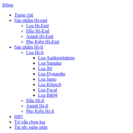
Đóng
Trang chủ
Sản phẩm Hi-end
Loa Hi-End
Đầu Hi-End
Ampli Hi-End
Phụ Kiện Hi-End
Sản phẩm Hi-fi
Loa Hi-fi
Loa Audiosolutions
Loa Yamaha
Loa Jbl
Loa Dynaudio
Loa Jamo
Loa Klipsch
Loa Focal
Loa B&W
Đầu Hi-fi
Ampli Hi-fi
Phụ Kiện Hi-fi
HiFi
Tư vấn chọn loa
Tin tức nghe nhìn