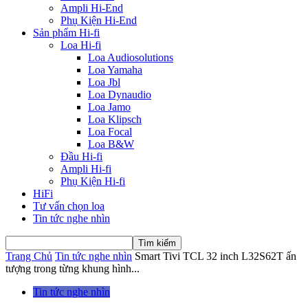
Ampli Hi-End
Phụ Kiện Hi-End
Sản phẩm Hi-fi
Loa Hi-fi
Loa Audiosolutions
Loa Yamaha
Loa Jbl
Loa Dynaudio
Loa Jamo
Loa Klipsch
Loa Focal
Loa B&W
Đầu Hi-fi
Ampli Hi-fi
Phụ Kiện Hi-fi
HiFi
Tư vấn chọn loa
Tin tức nghe nhìn
Trang Chủ
Tin tức nghe nhìn
Smart Tivi TCL 32 inch L32S62T ấn
tượng trong từng khung hình...
Tin tức nghe nhìn