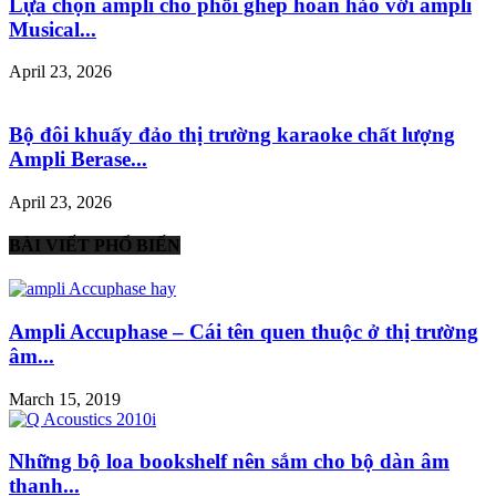
Lựa chọn ampli cho phối ghép hoàn hảo với ampli
Musical...
April 23, 2026
Bộ đôi khuấy đảo thị trường karaoke chất lượng
Ampli Berase...
April 23, 2026
BÀI VIẾT PHỔ BIẾN
Ampli Accuphase – Cái tên quen thuộc ở thị trường
âm...
March 15, 2019
Những bộ loa bookshelf nên sắm cho bộ dàn âm
thanh...