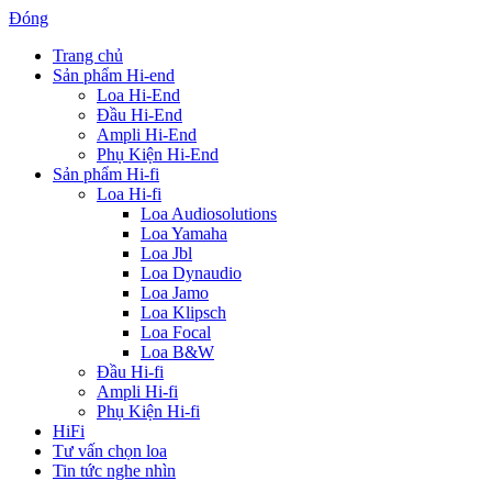
Đóng
Trang chủ
Sản phẩm Hi-end
Loa Hi-End
Đầu Hi-End
Ampli Hi-End
Phụ Kiện Hi-End
Sản phẩm Hi-fi
Loa Hi-fi
Loa Audiosolutions
Loa Yamaha
Loa Jbl
Loa Dynaudio
Loa Jamo
Loa Klipsch
Loa Focal
Loa B&W
Đầu Hi-fi
Ampli Hi-fi
Phụ Kiện Hi-fi
HiFi
Tư vấn chọn loa
Tin tức nghe nhìn