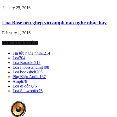
January 25, 2016
Loa Bose nên ghép với ampli nào nghe nhạc hay
February 1, 2016
MỤC XEM NHIỀU
Tin tức nghe nhìn
1214
Loa
704
Loa Karaoke
517
Loa Floorstanding
408
Loa bookshelf
205
Phụ Kiện Audio
167
Ampli
78
Loa di động
76
Loa Subwoofer
76