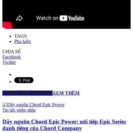
TAGS
Phụ kiện
CHIA SẺ
Facebook
Twitter
BÀI VIẾT LIÊN QUAN
XEM THÊM
Tin tức nghe nhìn
Dây nguồn Chord Epic Power: nối tiếp Epic Series
danh tiếng của Chord Company