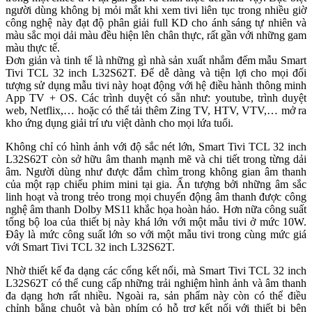
người dùng không bị mỏi mắt khi xem tivi liên tục trong nhiều giờ
công nghệ này đạt độ phân giải full KD cho ánh sáng tự nhiên và
màu sắc mọi dải màu đều hiện lên chân thực, rất gần với những gam
màu thực tế.
Đơn giản và tinh tế là những gì nhà sản xuất nhắm đếm mẫu Smart
Tivi TCL 32 inch L32S62T. Để dễ dàng và tiện lợi cho mọi đối
tượng sử dụng mẫu tivi này hoạt động với hệ điều hành thông minh
App TV + OS. Các trình duyệt có sẵn như: youtube, trình duyệt
web, Netflix,… hoặc có thể tải thêm Zing TV, HTV, VTV,… mở ra
kho ứng dụng giải trí ưu việt dành cho mọi lứa tuổi.
Không chỉ có hình ảnh với độ sắc nét lớn, Smart Tivi TCL 32 inch
L32S62T còn sở hữu âm thanh mạnh mẽ và chi tiết trong từng dải
âm. Người dùng như được đắm chìm trong không gian âm thanh
của một rạp chiếu phim mini tại gia. Ấn tượng bởi những âm sắc
linh hoạt và trong trẻo trong mọi chuyển động âm thanh được công
nghệ âm thanh Dolby MS11 khắc họa hoàn hảo. Hơn nữa công suất
tổng bộ loa của thiết bị này khá lớn với một mẫu tivi ở mức 10W.
Đây là mức công suất lớn so với một mẫu tivi trong cùng mức giá
với Smart Tivi TCL 32 inch L32S62T.
Nhờ thiết kế đa dạng các cổng kết nối, mà Smart Tivi TCL 32 inch
L32S62T có thể cung cấp những trải nghiệm hình ảnh và âm thanh
đa dạng hơn rất nhiều. Ngoài ra, sản phẩm này còn có thể điều
chỉnh bằng chuột và bàn phím có hỗ trợ kết nối với thiết bị bên