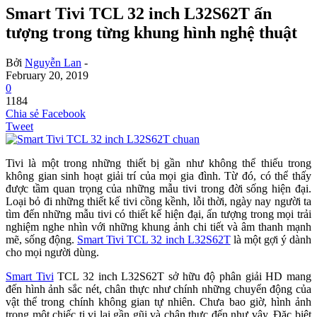
Smart Tivi TCL 32 inch L32S62T ấn
tượng trong từng khung hình nghệ thuật
Bởi
Nguyễn Lan
-
February 20, 2019
0
1184
Chia sẻ Facebook
Tweet
Tivi là một trong những thiết bị gần như không thể thiếu trong
không gian sinh hoạt giải trí của mọi gia đình. Từ đó, có thể thấy
được tầm quan trọng của những mẫu tivi trong đời sống hiện đại.
Loại bỏ đi những thiết kế tivi cồng kềnh, lỗi thời, ngày nay người ta
tìm đến những mẫu tivi có thiết kế hiện đại, ấn tượng trong mọi trải
nghiệm nghe nhìn với những khung ảnh chi tiết và âm thanh mạnh
mẽ, sống động.
Smart Tivi TCL 32 inch L32S62T
là một gợi ý dành
cho mọi người dùng.
Smart Tivi
TCL 32 inch L32S62T sở hữu độ phân giải HD mang
đến hình ảnh sắc nét, chân thực như chính những chuyển động của
vật thể trong chính không gian tự nhiên. Chưa bao giờ, hình ảnh
trong một chiếc ti vi lại gần gũi và chân thực đến như vậy. Đặc biệt