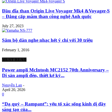
Đầu đĩa than Origin Live Voyager Mk4 &Voyager-S
– Đẳng cấp mâm than công nghệ Anh quốc
July 27, 2023
Sắm bộ dàn nghe nhạc hết ý chỉ với 30 triệu
February 1, 2016
MUST READ
Power ampli McIntosh MC2152 70th Anniversary –
Di sản ampli đèn, thiết kế kỷ...
Nguyễn Lan
-
April 20, 2026
0
“Dạ quỷ – Rampant”: yếu tố xác sống kinh dị đầy
sáng tạo của...