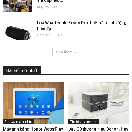
âm đẹp như...
May 29, 2019
Loa Wharfedale Exson Pro: thiết kế loa di động
hiện đại
October 11, 2023
Xem thêm
Bài viết mới nhất
Tin tức nghe nhìn
Tin tức nghe nhìn
Máy tính bảng Honor WaterPlay
Đầu CD thương hiệu Denon: Hay