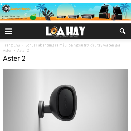
Trang Chủ
Sonus Faber tung ra mẫu loa ngoài trời đầu tay với tên gọi
Aster
Aster 2
Aster 2