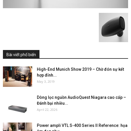
Bài viết phổ biến
High-End Munich Show 2019 – Chờ đón sự kết
hợp đỉnh...
May 3, 2019
Dòng lọc nguồn AudioQuest Niagara cao cấp –
Đánh bại nhiều...
April 22, 2026
Power ampli VTL S-400 Series II Reference: họa