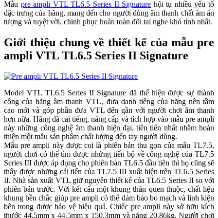
Mẫu
pre ampli VTL TL6.5 Series II Signature
hội tụ nhiều yếu tố
đặc trưng của hãng, mang đến cho người dùng âm thanh chất âm ấn
tượng và tuyệt vời, chinh phục hoàn toàn đôi tai nghe khó tính nhất.
Giới thiệu chung về thiết kế của mẫu pre
ampli VTL TL6.5 Series II Signature
Model VTL TL6.5 Series II Signature đã thể hiện được sự thành
công của hãng âm thanh VTL, đưa danh tiếng của hãng nên tầm
cao mới và góp phần đưa VTL đến gần với người chơi âm thanh
hơn nữa. Hãng đã cải tiếng, nâng cấp và tích hợp vào mẫu pre ampli
này những công nghệ âm thanh hiện đại, tiên tiến nhất nhằm hoàn
thiện một mẫu sản phẩm chất lượng đến tay người dùng.
Mẫu pre ampli này được coi là phiên bản thu gọn của mẫu TL7.5,
người chơi có thể tìm được những tiến bộ về công nghệ của TL7.5
Series III được áp dụng cho phiên bản TL6.5 đầu tiên thì họ cũng sẽ
thấy được những cải tiến của TL7.5 III xuất hiện trên TL6.5 Series
II. Nhà sản xuất VTL giữ nguyên thiết kế của TL6.5 Series II so với
phiên bản trước. Với kết cấu một khung thân quen thuộc, chất liệu
khung bền chắc giúp pre ampli có thể đảm bảo bo mạch và linh kiện
bên trong được bảo vệ hiệu quả. Chiếc pre ampli này sở hữu kích
thước 44.5mm x 44.5mm x 150.3mm và nặng 20.86kg. Người chơi