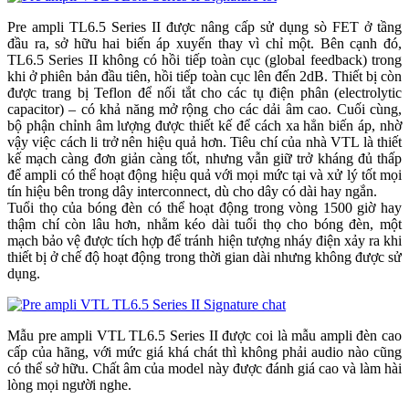
Pre ampli TL6.5 Series II được nâng cấp sử dụng sò FET ở tầng
đầu ra, sở hữu hai biến áp xuyến thay vì chỉ một. Bên cạnh đó,
TL6.5 Series II không có hồi tiếp toàn cục (global feedback) trong
khi ở phiên bản đầu tiên, hồi tiếp toàn cục lên đến 2dB. Thiết bị còn
được trang bị Teflon để nối tắt cho các tụ điện phân (electrolytic
capacitor) – có khả năng mở rộng cho các dải âm cao. Cuối cùng,
bộ phận chỉnh âm lượng được thiết kế để cách xa hẳn biến áp, nhờ
vậy việc cách li trở nên hiệu quả hơn. Tiêu chí của nhà VTL là thiết
kế mạch càng đơn giản càng tốt, nhưng vẫn giữ trở kháng đủ thấp
để ampli có thể hoạt động hiệu quả với mọi mức tại và xử lý tốt mọi
tín hiệu bên trong dây interconnect, dù cho dây có dài hay ngắn.
Tuổi thọ của bóng đèn có thể hoạt động trong vòng 1500 giờ hay
thậm chí còn lâu hơn, nhằm kéo dài tuổi thọ cho bóng đèn, một
mạch bảo vệ được tích hợp để tránh hiện tượng nháy điện xảy ra khi
thiết bị ở chế độ hoạt động trong thời gian dài nhưng không được sử
dụng.
Mẫu pre ampli VTL TL6.5 Series II được coi là mẫu ampli đèn cao
cấp của hãng, với mức giá khá chát thì không phải audio nào cũng
có thể sở hữu. Chất âm của model này được đánh giá cao và làm hài
lòng mọi người nghe.