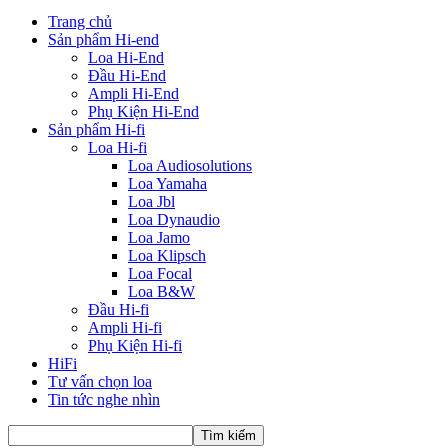
Trang chủ
Sản phẩm Hi-end
Loa Hi-End
Đầu Hi-End
Ampli Hi-End
Phụ Kiện Hi-End
Sản phẩm Hi-fi
Loa Hi-fi
Loa Audiosolutions
Loa Yamaha
Loa Jbl
Loa Dynaudio
Loa Jamo
Loa Klipsch
Loa Focal
Loa B&W
Đầu Hi-fi
Ampli Hi-fi
Phụ Kiện Hi-fi
HiFi
Tư vấn chọn loa
Tin tức nghe nhìn