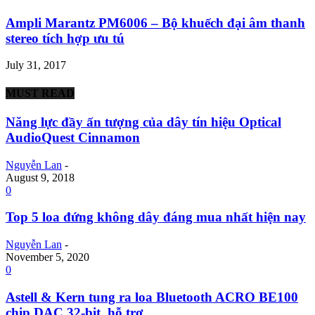
Ampli Marantz PM6006 – Bộ khuếch đại âm thanh
stereo tích hợp ưu tú
July 31, 2017
MUST READ
Năng lực đầy ấn tượng của dây tín hiệu Optical
AudioQuest Cinnamon
Nguyễn Lan
-
August 9, 2018
0
Top 5 loa đứng không dây đáng mua nhất hiện nay
Nguyễn Lan
-
November 5, 2020
0
Astell & Kern tung ra loa Bluetooth ACRO BE100
chip DAC 32-bit, hỗ trợ...