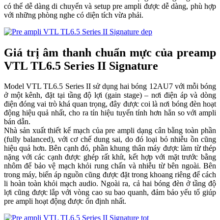
có thể dễ dàng di chuyển và setup pre ampli được dễ dàng, phù hợp
với những phòng nghe có diện tích vừa phải.
Giá trị âm thanh chuẩn mực của preamp
VTL TL6.5 Series II Signature
Model VTL TL6.5 Series II sử dụng hai bóng 12AU7 với mỗi bóng
ở một kênh, đặt tại tầng độ lợi (gain stage) – nơi điện áp và dòng
điện đóng vai trò khá quan trọng, đây được coi là nơi bóng đèn hoạt
động hiệu quả nhất, cho ra tín hiệu tuyến tính hơn hẳn so với ampli
bán dẫn.
Nhà sản xuất thiết kế mạch của pre ampli dạng cân bằng toàn phần
(fully balanced), với cơ chế dung sai, do đó loại bỏ nhiễu ồn cũng
hiệu quả hơn. Bên cạnh đó, phần khung thân máy được làm từ thép
nặng với các cạnh được ghép rất khít, kết hợp với mặt trước bằng
nhôm để bảo vệ mạch khỏi rung chấn và nhiễu từ bên ngoài. Bên
trong máy, biến áp nguồn cũng được đặt trong khoang riêng để cách
li hoàn toàn khỏi mạch audio. Ngoài ra, cả hai bóng đèn ở tầng độ
lợi cũng được lắp với vòng cao su bao quanh, đảm bảo yếu tố giúp
pre ampli hoạt động được ổn định nhất.