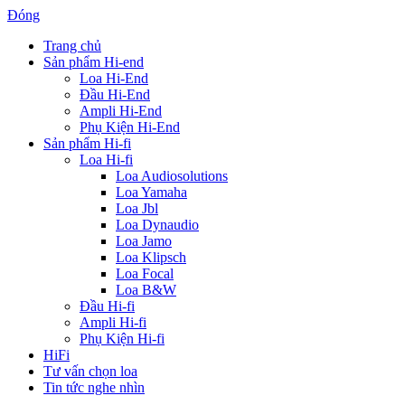
Đóng
Trang chủ
Sản phẩm Hi-end
Loa Hi-End
Đầu Hi-End
Ampli Hi-End
Phụ Kiện Hi-End
Sản phẩm Hi-fi
Loa Hi-fi
Loa Audiosolutions
Loa Yamaha
Loa Jbl
Loa Dynaudio
Loa Jamo
Loa Klipsch
Loa Focal
Loa B&W
Đầu Hi-fi
Ampli Hi-fi
Phụ Kiện Hi-fi
HiFi
Tư vấn chọn loa
Tin tức nghe nhìn