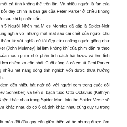
 một cá tính không thể trộn lẫn. Và nhiều người là fan của
bởi đây chính là bạn gái của Peter Parker ở chiều không
n sau khi bị nhện cắn.
ch 5 Người Nhện mà Miles Morales đã gặp là Spider-Noir
đúng nghĩa với những mất mát sau cái chết của người chú
t thám tử với nghĩa cử tốt đẹp cứu những người giống như
ker (John Mulaney) lại làm không khí của phim dãn ra theo
của mạch phim nhờ phần tính cách hài hước và lém lỉnh
 lợn nhiễm xạ cắn phải. Cuối cùng là cô em út Peni Parker
g nhiều nét năng động tinh nghịch vốn được thừa hưởng
h.
đem đến nhiều bất ngờ đối với người xem trong cuộc đối
iev Schreiber) và tiến sĩ bạch tuộc Otto Octavius (Kathryn
Nhện khác nhau trong Spider-Man: Into the Spider-Verse sẽ
m khác nhau do có 6 cá tính khác nhau cùng quy tụ trong
là màn đối đầu gay cấn giữa thiện và ác nhưng được làm