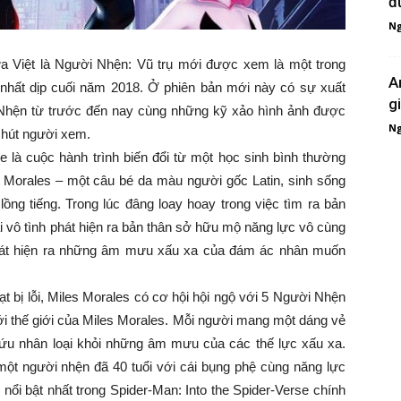
đ
Ng
a Việt là Người Nhện: Vũ trụ mới được xem là một trong
A
nhất dịp cuối năm 2018. Ở phiên bản mới này có sự xuất
g
 Nhện từ trước đến nay cùng những kỹ xảo hình ảnh được
Ng
 hút người xem.
e là cuộc hành trình biến đổi từ một học sinh bình thường
s Morales – một câu bé da màu người gốc Latin, sinh sống
ồng tiếng. Trong lúc đâng loay hoay trong việc tìm ra bản
ại vô tình phát hiện ra bản thân sở hữu mộ năng lực vô cùng
phát hiện ra những âm mưu xấu xa của đám ác nhân muốn
t bị lỗi, Miles Morales có cơ hội hội ngộ với 5 Người Nhện
ới thế giới của Miles Morales. Mỗi người mang một dáng vẻ
ứu nhân loại khỏi những âm mưu của các thế lực xấu xa.
 một người nhện đã 40 tuổi với cái bụng phệ cùng năng lực
 nổi bật nhất trong Spider-Man: Into the Spider-Verse chính