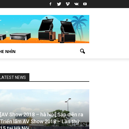
HE NHÌN
LATEST NEWS
[AV Show 2018 – hà Nội] Sắp diễn ra
Triển lãm AV Show 2018 – Lần thứ
15 tại Hà Nội