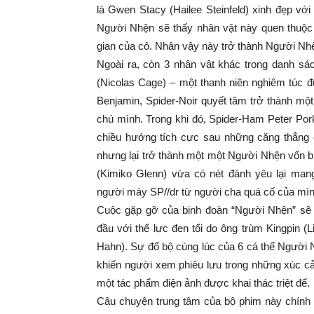
là Gwen Stacy (Hailee Steinfeld) xinh đẹp với
Người Nhện sẽ thấy nhân vật này quen thuộc 
gian của cô. Nhân vậy này trở thành Người Nhệ
Ngoài ra, còn 3 nhân vật khác trong danh sá
(Nicolas Cage) – một thanh niên nghiêm túc 
Benjamin, Spider-Noir quyết tâm trở thành mộ
chú mình. Trong khi đó, Spider-Ham Peter Por
chiều hướng tích cực sau những căng thẳng 
nhưng lại trở thành một một Người Nhện vốn bị
(Kimiko Glenn) vừa có nét đánh yêu lại man
người máy SP//dr từ người cha quá cố của mìn
Cuộc gặp gỡ của binh đoàn “Người Nhện” sẽ 
đầu với thế lực đen tối do ông trùm Kingpin (L
Hahn). Sự đổ bộ cùng lúc của 6 cá thể Người 
khiến người xem phiêu lưu trong những xúc cả
một tác phẩm điện ảnh được khai thác triệt để.
Câu chuyện trung tâm của bộ phim này chính 