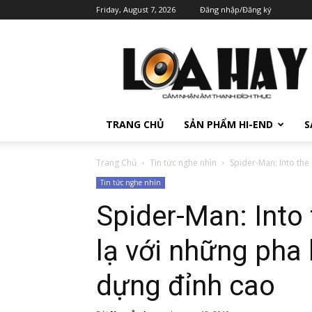
Friday, August 7, 2026
Đăng nhập/Đăng ký
TRANG CHỦ
SẢN PHẨM HI-END
S
Trang Chủ
Tin tức nghe nhìn
Spider-Man: Into the
Tin tức nghe nhìn
Spider-Man: Into
lạ với những pha
dựng đỉnh cao