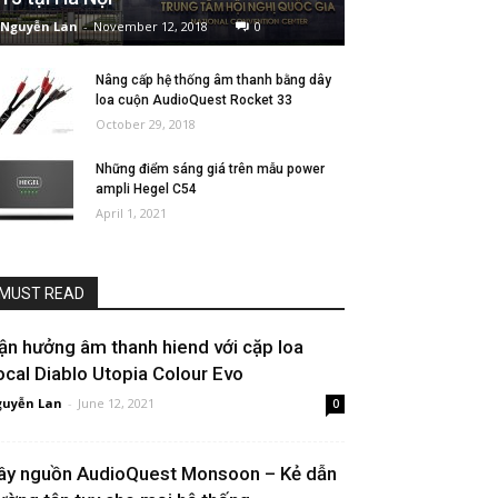
Nguyễn Lan
-
November 12, 2018
0
Nâng cấp hệ thống âm thanh bằng dây
loa cuộn AudioQuest Rocket 33
October 29, 2018
Những điểm sáng giá trên mẫu power
ampli Hegel C54
April 1, 2021
MUST READ
ận hưởng âm thanh hiend với cặp loa
ocal Diablo Utopia Colour Evo
uyễn Lan
-
June 12, 2021
0
ây nguồn AudioQuest Monsoon – Kẻ dẫn