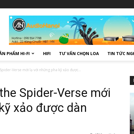
ẢN PHẨM HI-FI
HIFI
TƯ VẤN CHỌN LOA
TIN TỨC NG
 Spider-Verse mới lạ với những pha kỹ xảo được...
 the Spider-Verse mới
 kỹ xảo được dàn