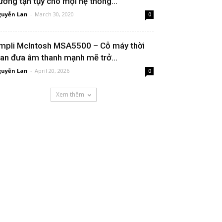
ường tận tụy cho mọi hệ thống...
uyễn Lan
-
March 30, 2020
0
mpli McIntosh MSA5500 – Cỗ máy thời
ian đưa âm thanh mạnh mẽ trở...
uyễn Lan
-
April 20, 2026
0
Xem thêm