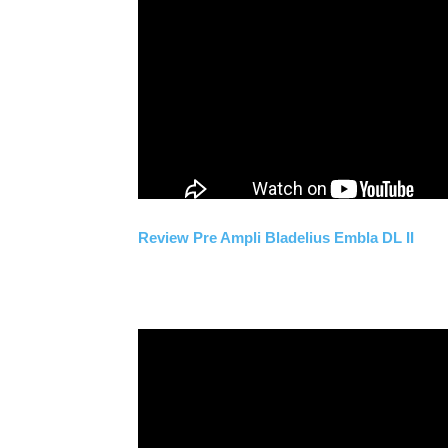
Review Pre Ampli Bladelius Embla DL II