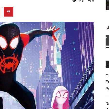
1746
0
T
F
Ng
D