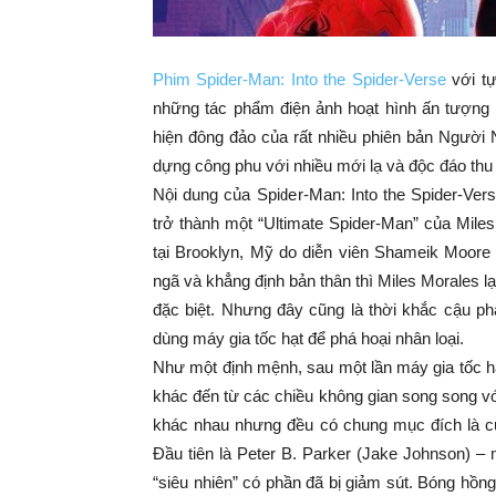
Phim Spider-Man: Into the Spider-Verse
với tự
những tác phẩm điện ảnh hoạt hình ấn tượng 
hiện đông đảo của rất nhiều phiên bản Người
dựng công phu với nhiều mới lạ và độc đáo thu
Nội dung của Spider-Man: Into the Spider-Vers
trở thành một “Ultimate Spider-Man” của Mile
tại Brooklyn, Mỹ do diễn viên Shameik Moore l
ngã và khẳng định bản thân thì Miles Morales l
đặc biệt. Nhưng đây cũng là thời khắc cậu 
dùng máy gia tốc hạt để phá hoại nhân loại.
Như một định mệnh, sau một lần máy gia tốc hạ
khác đến từ các chiều không gian song song v
khác nhau nhưng đều có chung mục đích là c
Đầu tiên là Peter B. Parker (Jake Johnson) –
“siêu nhiên” có phần đã bị giảm sút. Bóng hồng