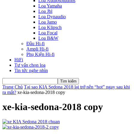
Loa Audiosolutions
Loa Yamaha
Loa Jbl
Loa Dynaudio
Loa Jamo
Loa Klipsch
Loa Focal
Loa B&W
Đầu Hi-fi
Ampli Hi-fi
Phụ Kiện Hi-fi
HiFi
Tư vấn chọn loa
Tin tức nghe nhìn
Trang Chủ
Tại sao KIA Sedona 2018 lại trở nên “hot” ngay sau khi
ra mắt?
xe-kia-sedona-2018 copy
xe-kia-sedona-2018 copy