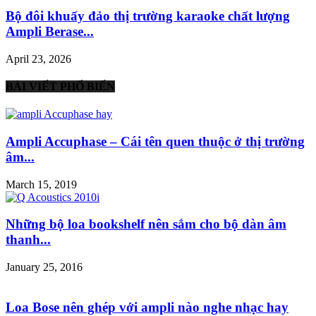
Bộ đôi khuấy đảo thị trường karaoke chất lượng
Ampli Berase...
April 23, 2026
BÀI VIẾT PHỔ BIẾN
Ampli Accuphase – Cái tên quen thuộc ở thị trường
âm...
March 15, 2019
Những bộ loa bookshelf nên sắm cho bộ dàn âm
thanh...
January 25, 2016
Loa Bose nên ghép với ampli nào nghe nhạc hay