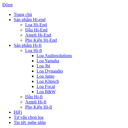
Đóng
Trang chủ
Sản phẩm Hi-end
Loa Hi-End
Đầu Hi-End
Ampli Hi-End
Phụ Kiện Hi-End
Sản phẩm Hi-fi
Loa Hi-fi
Loa Audiosolutions
Loa Yamaha
Loa Jbl
Loa Dynaudio
Loa Jamo
Loa Klipsch
Loa Focal
Loa B&W
Đầu Hi-fi
Ampli Hi-fi
Phụ Kiện Hi-fi
HiFi
Tư vấn chọn loa
Tin tức nghe nhìn