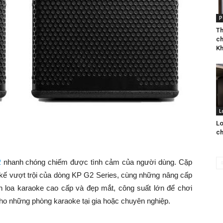
P
Th
ch
Kh
L
Lo
ch
2
nhanh chóng chiếm được tình cảm của người dùng. Cặp
 kế vượt trội của dòng KP G2 Series, cùng những nâng cấp
h loa karaoke cao cấp và đẹp mắt, công suất lớn để chơi
 cho những phòng karaoke tại gia hoặc chuyên nghiệp.