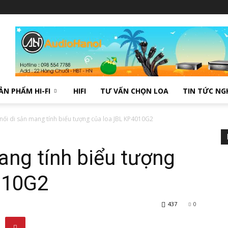
ẢN PHẨM HI-FI
HIFI
TƯ VẤN CHỌN LOA
TIN TỨC NG
nối di sản mang tính biểu tượng của loa JBL KP4010G2
ang tính biểu tượng
010G2
437
0