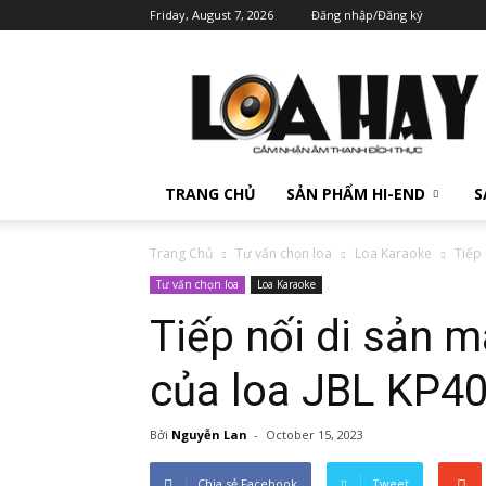
Friday, August 7, 2026
Đăng nhập/Đăng ký
TRANG CHỦ
SẢN PHẨM HI-END
S
Trang Chủ
Tư vấn chọn loa
Loa Karaoke
Tiếp 
Tư vấn chọn loa
Loa Karaoke
Tiếp nối di sản m
của loa JBL KP4
Bởi
Nguyễn Lan
-
October 15, 2023
Chia sẻ Facebook
Tweet