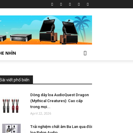
HE NHÌN
Bài viết phổ biến
Dòng dây loa AudioQuest Dragon
(Mythical Creatures): Cao cấp
trong mọi...
April 22, 2026
Trải nghiệm chất âm Ba Lan qua đôi
loa Pylon Audio...