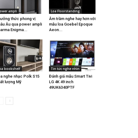
ower ampli
Loa Floorstanding
ưởng thức phong vị
Âm trầm nghe hay hơn với
âu Âu qua power ampli
mẫu loa Goebel Epoque
arma Enigma...
Aeon...
oa bookshelf
Tin tức nghe nhìn
a nghe nhạc Polk S15
Đánh giá mẫu Smart Tivi
ất lượng Mỹ
LG 4K 49 inch
49UK6340PTF