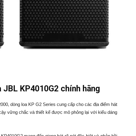
oa JBL KP4010G2 chính hãng
00, dòng loa KP G2 Series cung cấp cho các địa điểm hát
cậy vững chắc và thiết kế được mô phỏng lại với kiểu dáng
L KP4010G2 mang đến giọng hát rõ nét đặc biệt và phản hồi