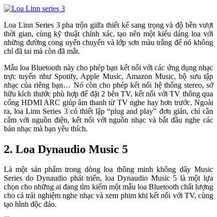
Loa Linn Series 3 pha trộn giữa thiết kế sang trọng và độ bền vượt
thời gian, cùng kỹ thuật chính xác, tạo nên một kiểu dáng loa với
những đường cong uyển chuyển và lớp sơn màu trắng để nó không
chỉ đã tai mà còn đã mắt.
Mẫu loa Bluetooth này cho phép bạn kết nối với các ứng dụng nhạc
trực tuyến như Spotify, Apple Music, Amazon Music, bộ sưu tập
nhạc của riêng bạn… Nó còn cho phép kết nối hệ thống stereo, sở
hữu kích thước phù hợp để đặt 2 bên TV, kết nối với TV thông qua
cổng HDMI ARC giúp âm thanh từ TV nghe hay hơn trước. Ngoài
ra, loa Linn Series 3 có thiết lập “plug and play” đơn giản, chỉ cần
cắm với nguồn điện, kết nối với nguồn nhạc và bắt đầu nghe các
bản nhạc mà bạn yêu thích.
2. Loa Dynaudio Music 5
Là một sản phẩm trong dòng loa thông minh không dây Music
Series do Dynaudio phát triển, loa Dynaudio Music 5 là một lựa
chọn cho những ai đang tìm kiếm một mẫu loa Bluetooth chất lượng
cho cả trải nghiệm nghe nhạc và xem phim khi kết nối với TV, cùng
tạo hình độc đáo.