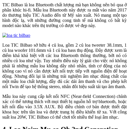
TIC Bilbao là loa Bluetooth chất lượng mà bạn không nên bỏ qua ở
phân khúc hi-fi. Mẫu loa Bluetooth này được ra mắt vào năm 2017
do thương hiệu TIC Audio đến từ Mỹ sản xuất. Nó mang một tạo
hình độc lạ, với những đường cong tinh tế mà không có bất kỳ
model nào khác trên thị trường có được vẻ đẹp này.
Loa TIC Bilbao sở hữu 4 củ loa, gồm 2 củ loa tweeter 38.1mm, 1
củ loa woofer 101.6mm và 1 củ loa bass thụ động. Đây được xem là
điểm khá khá biệt với các loa Bluetooth thông thường, bởi nó có
nhiều củ loa như vậy. Tuy nhiên điều này lý giải cho việc nó không
phải là những mẫu loa không dây nhỏ nhắn, tính cơ động của nó
không cao vì nó cần được kết nối trực tiếp với nguồn điện để hoạt
động. Nhưng đổi lại là những trải nghiệm âm nhạc đúng chất của
một mẫu loa chất lượng, đầy đủ các dải âm thanh và cho phép kết
nối Twin để tạo hệ thống stereo, nhân đôi hiệu suất tái tạo âm thanh.
Mẫu loa này cung cấp kết nối NFC (Near-field Connection) chính
xác có thể tương thích với mọi thiết bị nguồn hỗ trợ bluetooth, hoặc
kết nối đầu vào 3.5X AUX. Bộ điều chỉnh cơ bản được thiết đặt
khoa học trên tân loa và được trang bị điều khiển từ xa. Với công
suất loa 20W, TIC Bilbao có thể chơi tốt nhiều thể loại âm nhạc.