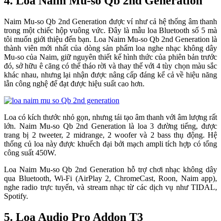
4. Loa Naim Mu-so Qb 2nd Generation
Naim Mu-so Qb 2nd Generation được ví như cả hệ thống âm thanh
trong một chiếc hộp vuông vức. Đây là mẫu loa Bluetooth số 5 mà
tôi muốn giới thiệu đến bạn. Loa Naim Mu-so Qb 2nd Generation là
thành viên mới nhất của dòng sản phẩm loa nghe nhạc không dây
Mu-so của Naim, giữ nguyên thiết kế hình thức của phiên bản trước
đó, sở hữu ê căng có thể tháo rời và thay thế với 4 tùy chọn màu sắc
khác nhau, nhưng lại nhận được nâng cấp đáng kể cả về hiệu năng
lẫn công nghệ để đạt được hiệu suất cao hơn.
Loa có kích thước nhỏ gọn, nhưng tái tạo âm thanh với âm lượng rất
lớn. Naim Mu-so Qb 2nd Generation là loa 3 đường tiếng, được
trang bị 2 tweeter, 2 midrange, 2 woofer và 2 bass thụ động. Hệ
thống củ loa này được khuếch đại bởi mạch ampli tích hợp có tổng
công suất 450W.
Loa Naim Mu-so Qb 2nd Generation hỗ trợ chơi nhạc không dây
qua Bluetooth, Wi-Fi (AirPlay 2, ChromeCast, Roon, Naim app),
nghe radio trực tuyến, và stream nhạc từ các dịch vụ như TIDAL,
Spotify.
5. Loa Audio Pro Addon T3