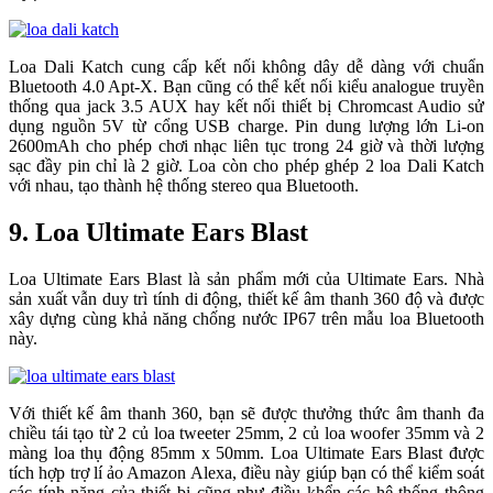
Loa Dali Katch cung cấp kết nối không dây dễ dàng với chuẩn
Bluetooth 4.0 Apt-X. Bạn cũng có thể kết nối kiểu analogue truyền
thống qua jack 3.5 AUX hay kết nối thiết bị Chromcast Audio sử
dụng nguồn 5V từ cổng USB charge. Pin dung lượng lớn Li-on
2600mAh cho phép chơi nhạc liên tục trong 24 giờ và thời lượng
sạc đầy pin chỉ là 2 giờ. Loa còn cho phép ghép 2 loa Dali Katch
với nhau, tạo thành hệ thống stereo qua Bluetooth.
9. Loa Ultimate Ears Blast
Loa Ultimate Ears Blast là sản phẩm mới của Ultimate Ears. Nhà
sản xuất vẫn duy trì tính di động, thiết kế âm thanh 360 độ và được
xây dựng cùng khả năng chống nước IP67 trên mẫu loa Bluetooth
này.
Với thiết kế âm thanh 360, bạn sẽ được thưởng thức âm thanh đa
chiều tái tạo từ 2 củ loa tweeter 25mm, 2 củ loa woofer 35mm và 2
màng loa thụ động 85mm x 50mm. Loa Ultimate Ears Blast được
tích hợp trợ lí ảo Amazon Alexa, điều này giúp bạn có thể kiểm soát
các tính năng của thiết bị cũng như điều khển các hệ thống thông