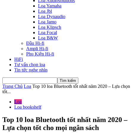
Loa Audiosolutions
Loa Yamaha
Loa Jbl
Loa Dynaudio
Loa Jamo
Loa Klipsch
Loa Focal
Loa B&W
Đầu Hi-fi
Ampli Hi-fi
Phụ Kiện Hi-fi
HiFi
Tư vấn chọn loa
Tin tức nghe nhìn
Trang Chủ
Loa
Top 10 loa Bluetooth tốt nhất năm 2020 – Lựa chọn
tốt...
Loa
Loa bookshelf
Top 10 loa Bluetooth tốt nhất năm 2020 –
Lựa chọn tốt cho mọi ngân sách