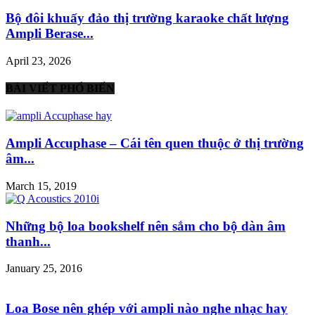
Bộ đôi khuấy đảo thị trường karaoke chất lượng
Ampli Berase...
April 23, 2026
BÀI VIẾT PHỔ BIẾN
Ampli Accuphase – Cái tên quen thuộc ở thị trường
âm...
March 15, 2019
Những bộ loa bookshelf nên sắm cho bộ dàn âm
thanh...
January 25, 2016
Loa Bose nên ghép với ampli nào nghe nhạc hay