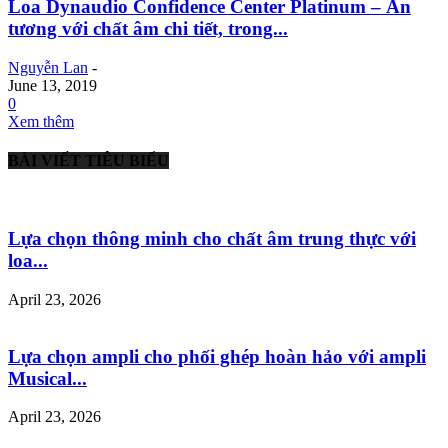
Loa Dynaudio Confidence Center Platinum – Ấn
tương với chất âm chi tiết, trong...
Nguyễn Lan
-
June 13, 2019
0
Xem thêm
BÀI VIẾT TIÊU BIỂU
Lựa chọn thông minh cho chất âm trung thực với
loa...
April 23, 2026
Lựa chọn ampli cho phối ghép hoàn hảo với ampli
Musical...
April 23, 2026