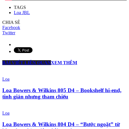
TAGS
Loa JBL
CHIA SẺ
Facebook
Twitter
BÀI VIẾT LIÊN QUAN
XEM THÊM
Loa
Loa Bowers & Wilkins 805 D4 – Bookshelf hi-end,
tinh giản nhưng tham chiếu
Loa
Loa Bowers & Wilkins 804 D4 – “Bước ngoặt” từ