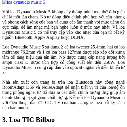
Với loa Dynaudio Music 5 không dây thông minh mọi thứ đơn giản
chỉ là một lần chạm. Nó tự động điều chỉnh phù hợp với căn phòng
và phong cách sống của bạn và cung cấp âm thanh với mức tiếng ồn
cực thấp, để âm nhạc mà bạn nghe luôn ở mức hay nhất. Và loa
Dynaudio Music 5 có thể truy cập vào kho nhạc của bạn từ bất kỳ
nguồn Bluetooth, Apple Airplay hoặc DLNA.
Loa Dynaudio Music 5 sử dụng 2 củ loa tweeter 25.4mm, hai củ loa
midrange 76.2mm và 1 củ loa bass 127mm được sắp xếp đối xứng
tâm để tăng hiệu quả tán âm. Nó được cung cấp năng lượng bởi
ampli class D được tích hợp có công suất lên đến 250W. Loa
Dynaudio Music 5 cung cấp đầu vào optical digital và điều khiển từ
xa.
Nhà sản xuất còn trang bị trên loa Bluetooth này công nghệ
RoomAdapt DSP và NoiseAdapt để nhận biết vị trí của loa/độ ồn
trong phòng nghe, từ đó đưa ra các điều chỉnh tương ứng giúp âm
thanh không bị sụt giảm chất lượng. Kết nối loa Dynaudio Music 5
với điện thoại, đầu đĩa CD, TV của bạn … nghe theo bất kỳ cách
nào bạn muốn.
3. Loa TIC Bilbao