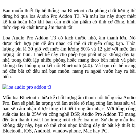
Bạn muốn thiết lập hệ thống loa Bluetooth đa phòng chất lượng thì
đừng bỏ qua loa Audio Pro Addon T3. Và mẫu loa này được thiết
kế khá hoàn hảo khi bạn cần một sản phẩm có tính cơ động, hình
thức đẹp và chất lượng âm thanh tốt.
Loa Audio Pro Addon T3 có kích thước nhỏ, âm thanh lớn. Nó
được tích hợp pin để âm nhạc có thể di chuyển cùng bạn. Thời
lượng pin là 30 giờ với mức âm lượng 50% và 12 giờ với mức âm
lượng lớn hơn. Thiết kế này cho phép bạn phát nhạc không dây tại
nhà trong thiết lập nhiều phòng hoặc mang theo bên mình và phát
không dây thông qua kết nối Bluetooth (4.0). Và bạn có thể mang
nó đến bất cứ đâu mà bạn muốn, mang ra ngoài vườn hay ra bãi
biển.
Mẫu loa Bluetooth thừa kế chất lượng âm thanh nổi tiếng của Audio
Pro. Bạn sẽ phải ấn tượng với âm treble rõ ràng cùng âm bass sâu và
bạn sẽ cảm nhận được từng chi tiết trong âm nhạc. Với tổng công
suất của loa là 25W và công nghệ DSP, Audio Pro Addon T3 mang
đến âm thanh tuyệt hảo trong một chiếc loa nhỏ. Sử dụng mẫu loa
không dây này, bạn có thể chơi nhạc không dây từ bất kỳ thiết bị
Bluetooth, iOS, Android, windowphone, Mac hay PC.