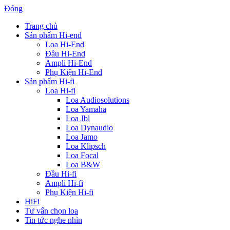
Đóng
Trang chủ
Sản phẩm Hi-end
Loa Hi-End
Đầu Hi-End
Ampli Hi-End
Phụ Kiện Hi-End
Sản phẩm Hi-fi
Loa Hi-fi
Loa Audiosolutions
Loa Yamaha
Loa Jbl
Loa Dynaudio
Loa Jamo
Loa Klipsch
Loa Focal
Loa B&W
Đầu Hi-fi
Ampli Hi-fi
Phụ Kiện Hi-fi
HiFi
Tư vấn chọn loa
Tin tức nghe nhìn