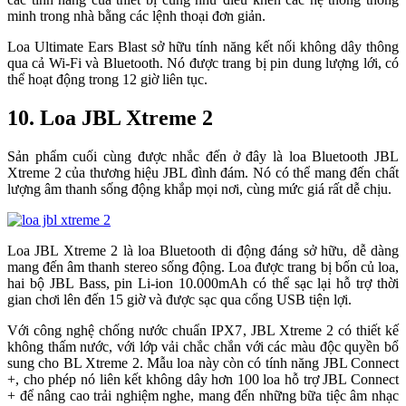
minh trong nhà bằng các lệnh thoại đơn giản.
Loa Ultimate Ears Blast sở hữu tính năng kết nối không dây thông
qua cả Wi-Fi và Bluetooth. Nó được trang bị pin dung lượng lới, có
thể hoạt động trong 12 giờ liên tục.
10. Loa JBL Xtreme 2
Sản phẩm cuối cùng được nhắc đến ở đây là loa Bluetooth JBL
Xtreme 2 của thương hiệu JBL đình đám. Nó có thể mang đến chất
lượng âm thanh sống động khắp mọi nơi, cùng mức giá rất dễ chịu.
Loa JBL Xtreme 2 là loa Bluetooth di động đáng sở hữu, dễ dàng
mang đến âm thanh stereo sống động. Loa được trang bị bốn củ loa,
hai bộ JBL Bass, pin Li-ion 10.000mAh có thể sạc lại hỗ trợ thời
gian chơi lên đến 15 giờ và được sạc qua cổng USB tiện lợi.
Với công nghệ chống nước chuẩn IPX7, JBL Xtreme 2 có thiết kế
không thấm nước, với lớp vải chắc chắn với các màu độc quyền bổ
sung cho BL Xtreme 2. Mẫu loa này còn có tính năng JBL Connect
+, cho phép nó liên kết không dây hơn 100 loa hỗ trợ JBL Connect
+ để nâng cao trải nghiệm nghe, mang đến những bữa tiệc âm nhạc