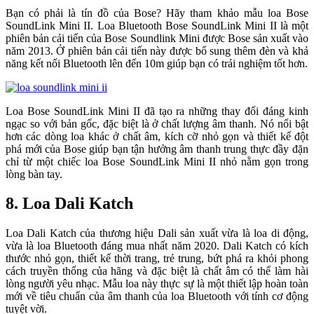
Bạn có phải là tín đồ của Bose? Hãy tham khảo mẫu loa Bose
SoundLink Mini II. Loa Bluetooth Bose SoundLink Mini II là một
phiên bản cải tiến của Bose Soundlink Mini được Bose sản xuất vào
năm 2013. Ở phiên bản cải tiến này được bổ sung thêm đèn và khả
năng kết nối Bluetooth lên đến 10m giúp bạn có trải nghiệm tốt hơn.
Loa Bose SoundLink Mini II đã tạo ra những thay đổi đáng kinh
ngạc so với bản gốc, đặc biệt là ở chất lượng âm thanh. Nó nổi bật
hơn các dòng loa khác ở chất âm, kích cỡ nhỏ gọn và thiết kế đột
phá mới của Bose giúp bạn tận hưởng âm thanh trung thực đầy đặn
chỉ từ một chiếc loa Bose SoundLink Mini II nhỏ nằm gọn trong
lòng bàn tay.
8. Loa Dali Katch
Loa Dali Katch của thương hiệu Dali sản xuất vừa là loa di động,
vừa là loa Bluetooth đáng mua nhất năm 2020. Dali Katch có kích
thước nhỏ gọn, thiết kế thời trang, trẻ trung, bứt phá ra khỏi phong
cách truyền thống của hãng và đặc biệt là chất âm có thể làm hài
lòng người yêu nhạc. Mẫu loa này thực sự là một thiết lập hoàn toàn
mới về tiêu chuẩn của âm thanh của loa Bluetooth với tính cơ động
tuyệt vời.