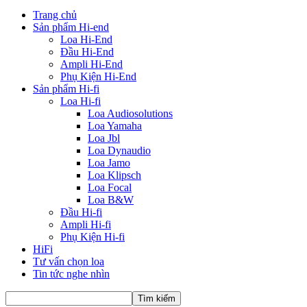
Trang chủ
Sản phẩm Hi-end
Loa Hi-End
Đầu Hi-End
Ampli Hi-End
Phụ Kiện Hi-End
Sản phẩm Hi-fi
Loa Hi-fi
Loa Audiosolutions
Loa Yamaha
Loa Jbl
Loa Dynaudio
Loa Jamo
Loa Klipsch
Loa Focal
Loa B&W
Đầu Hi-fi
Ampli Hi-fi
Phụ Kiện Hi-fi
HiFi
Tư vấn chọn loa
Tin tức nghe nhìn