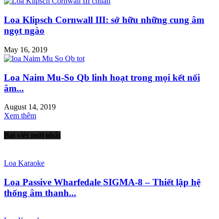
Loa Klipsch Cornwall III: sở hữu những cung âm
ngọt ngào
May 16, 2019
Loa Naim Mu-So Qb linh hoạt trong mọi kết nối
âm...
August 14, 2019
Xem thêm
Bài viết mới nhất
Loa Karaoke
Loa Passive Wharfedale SIGMA-8 – Thiết lập hệ
thống âm thanh...