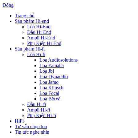
Đóng
Trang chủ
Sản phẩm Hi-end
Loa Hi-End
Đầu Hi-End
Ampli Hi-End
Phụ Kiện Hi-End
Sản phẩm Hi-fi
Loa Hi-fi
Loa Audiosolutions
Loa Yamaha
Loa Jbl
Loa Dynaudio
Loa Jamo
Loa Klipsch
Loa Focal
Loa B&W
Đầu Hi-fi
Ampli Hi-fi
Phụ Kiện Hi-fi
HiFi
Tư vấn chọn loa
Tin tức nghe nhìn