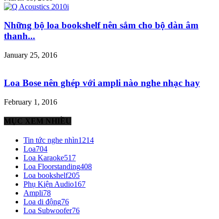
Những bộ loa bookshelf nên sắm cho bộ dàn âm
thanh...
January 25, 2016
Loa Bose nên ghép với ampli nào nghe nhạc hay
February 1, 2016
MỤC XEM NHIỀU
Tin tức nghe nhìn
1214
Loa
704
Loa Karaoke
517
Loa Floorstanding
408
Loa bookshelf
205
Phụ Kiện Audio
167
Ampli
78
Loa di động
76
Loa Subwoofer
76