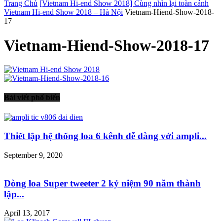
Trang Chủ
[Vietnam Hi-end Show 2018] Cùng nhìn lại toàn cảnh
Vietnam Hi-end Show 2018 – Hà Nội
Vietnam-Hiend-Show-2018-
17
Vietnam-Hiend-Show-2018-17
Bài viết phổ biến
Thiết lập hệ thống loa 6 kênh dễ dàng với ampli...
September 9, 2020
Dòng loa Super tweeter 2 kỷ niệm 90 năm thành
lập...
April 13, 2017