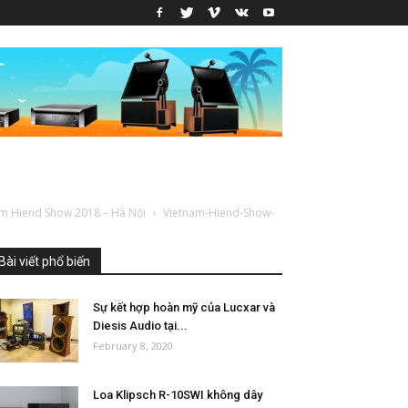
nam Hiend Show 2018 – Hà Nội
Vietnam-Hiend-Show-
Bài viết phổ biến
Sự kết hợp hoàn mỹ của Lucxar và
Diesis Audio tại...
February 8, 2020
Loa Klipsch R-10SWI không dây