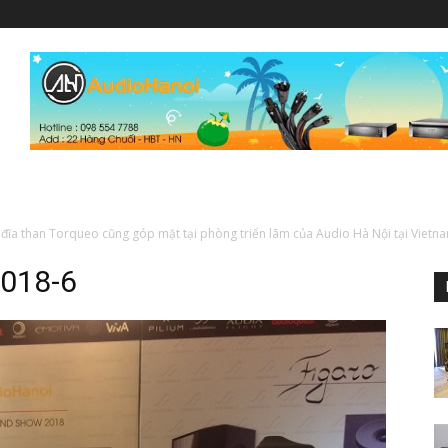
đĩa than Torqueo cũng góp mặt tại phòng triển lãm của Audio Hà Nội tại Viet
018-6