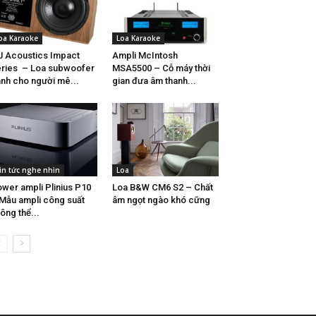
oa Karaoke
Loa Karaoke
 Acoustics Impact
Ampli McIntosh
ries – Loa subwoofer
MSA5500 – Cỗ máy thời
nh cho người mê...
gian đưa âm thanh...
in tức nghe nhìn
Loa
wer ampli Plinius P10
Loa B&W CM6 S2 – Chất
Mẫu ampli công suất
âm ngọt ngào khó cững
ông thể...