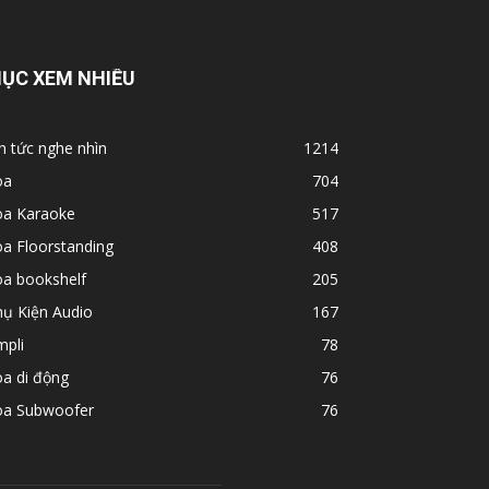
ỤC XEM NHIỀU
n tức nghe nhìn
1214
oa
704
oa Karaoke
517
a Floorstanding
408
oa bookshelf
205
hụ Kiện Audio
167
mpli
78
a di động
76
oa Subwoofer
76