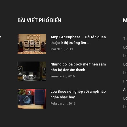
BÀI VIẾT PHỔ BIẾN
M
m
Ampli Accuphase – Cái tên quen
Ti
thuộc ở thị trường âm...
L
March 15, 2019
L
Lo
Những bộ loa bookshelf nên sắm
cho bộ dàn âm thanh...
L
January 25, 2016
P
A
Loa Bose nên ghép với ampli nào
nghe nhạc hay
Lo
February 1, 2016
L