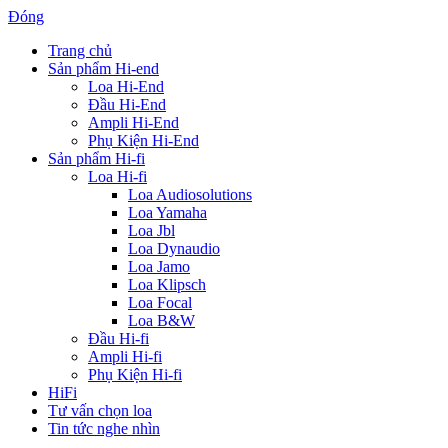
Đóng
Trang chủ
Sản phẩm Hi-end
Loa Hi-End
Đầu Hi-End
Ampli Hi-End
Phụ Kiện Hi-End
Sản phẩm Hi-fi
Loa Hi-fi
Loa Audiosolutions
Loa Yamaha
Loa Jbl
Loa Dynaudio
Loa Jamo
Loa Klipsch
Loa Focal
Loa B&W
Đầu Hi-fi
Ampli Hi-fi
Phụ Kiện Hi-fi
HiFi
Tư vấn chọn loa
Tin tức nghe nhìn