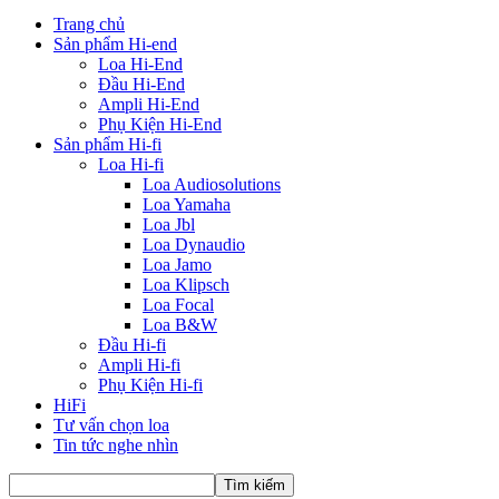
Trang chủ
Sản phẩm Hi-end
Loa Hi-End
Đầu Hi-End
Ampli Hi-End
Phụ Kiện Hi-End
Sản phẩm Hi-fi
Loa Hi-fi
Loa Audiosolutions
Loa Yamaha
Loa Jbl
Loa Dynaudio
Loa Jamo
Loa Klipsch
Loa Focal
Loa B&W
Đầu Hi-fi
Ampli Hi-fi
Phụ Kiện Hi-fi
HiFi
Tư vấn chọn loa
Tin tức nghe nhìn