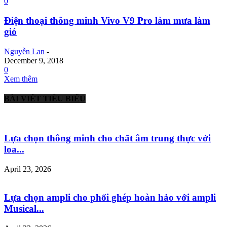
0
Điện thoại thông minh Vivo V9 Pro làm mưa làm
gió
Nguyễn Lan
-
December 9, 2018
0
Xem thêm
BÀI VIẾT TIÊU BIỂU
Lựa chọn thông minh cho chất âm trung thực với
loa...
April 23, 2026
Lựa chọn ampli cho phối ghép hoàn hảo với ampli
Musical...