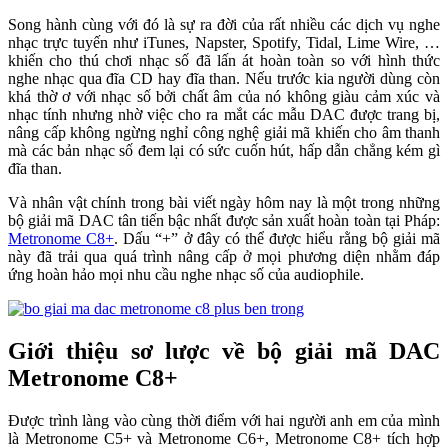
Song hành cùng với đó là sự ra đời của rất nhiều các dịch vụ nghe
nhạc trực tuyến như iTunes, Napster, Spotify, Tidal, Lime Wire, …
khiến cho thú chơi nhạc số đã lấn át hoàn toàn so với hình thức
nghe nhạc qua đĩa CD hay đĩa than. Nếu trước kia người dùng còn
khá thờ ơ với nhạc số bởi chất âm của nó không giàu cảm xúc và
nhạc tính nhưng nhờ việc cho ra mắt các mẫu DAC được trang bị,
nâng cấp không ngừng nghỉ công nghệ giải mã khiến cho âm thanh
mà các bản nhạc số đem lại có sức cuốn hút, hấp dẫn chẳng kém gì
đĩa than.
Và nhân vật chính trong bài viết ngày hôm nay là một trong những
bộ giải mã DAC tân tiến bậc nhất được sản xuất hoàn toàn tại Pháp:
Metronome C8+
. Dấu “+” ở đây có thể được hiểu rằng bộ giải mã
này đã trải qua quá trình nâng cấp ở mọi phương diện nhằm đáp
ứng hoàn hảo mọi nhu cầu nghe nhạc số của audiophile.
Giới thiệu sơ lược về bộ giải mã DAC
Metronome C8+
Được trình làng vào cùng thời điểm với hai người anh em của mình
là Metronome C5+ và Metronome C6+, Metronome C8+ tích hợp