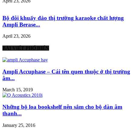
April 23, 2026
Bộ đôi khuấy đảo thị trường karaoke chất lượng
Ampli Berase...
April 23, 2026
BÀI VIẾT PHỔ BIẾN
Ampli Accuphase – Cái tên quen thuộc ở thị trường
âm...
March 15, 2019
Những bộ loa bookshelf nên sắm cho bộ dàn âm
thanh...
January 25, 2016