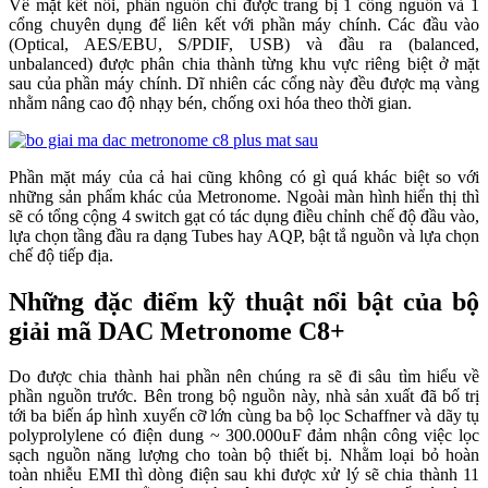
Về mặt kết nối, phần nguồn chỉ được trang bị 1 cổng nguồn và 1
cổng chuyên dụng để liên kết với phần máy chính. Các đầu vào
(Optical, AES/EBU, S/PDIF, USB) và đầu ra (balanced,
unbalanced) được phân chia thành từng khu vực riêng biệt ở mặt
sau của phần máy chính. Dĩ nhiên các cổng này đều được mạ vàng
nhằm nâng cao độ nhạy bén, chống oxi hóa theo thời gian.
Phần mặt máy của cả hai cũng không có gì quá khác biệt so với
những sản phẩm khác của Metronome. Ngoài màn hình hiển thị thì
sẽ có tổng cộng 4 switch gạt có tác dụng điều chỉnh chế độ đầu vào,
lựa chọn tầng đầu ra dạng Tubes hay AQP, bật tắ nguồn và lựa chọn
chế độ tiếp địa.
Những đặc điểm kỹ thuật nổi bật của bộ
giải mã DAC Metronome C8+
Do được chia thành hai phần nên chúng ra sẽ đi sâu tìm hiểu về
phần nguồn trước. Bên trong bộ nguồn này, nhà sản xuất đã bố trị
tới ba biến áp hình xuyến cỡ lớn cùng ba bộ lọc Schaffner và dãy tụ
polyprolylene có điện dung ~ 300.000uF đảm nhận công việc lọc
sạch nguồn năng lượng cho toàn bộ thiết bị. Nhằm loại bỏ hoàn
toàn nhiễu EMI thì dòng điện sau khi được xử lý sẽ chia thành 11