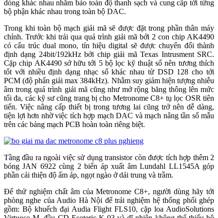
dòng khác nhau nhằm bảo toàn độ thanh sạch và cung cấp tời từng
bộ phận khác nhau trong toàn bộ DAC.
Trong khi toàn bộ mạch giải mã sẽ được đặt trong phần thân máy
chính. Trước khi trải qua quá trình giải mã bới 2 con chip AK4490
có cấu trúc dual mono, tín hiệu digital sẽ được chuyển đổi thành
định dạng 24bit/192kHz bởi chip giải mã Texas Intrusment SRC.
Cặp chip AK4490 sở hữu tới 5 bộ lọc kỹ thuật số nên tương thích
tốt với nhiều định dạng nhạc số khác nhau từ DSD 128 cho tới
PCM (độ phẩn giải max 384kHz). Nhằm suy giảm hiện tượng nhiễu
âm trong quá trình giải mã cũng như mở rộng băng thông lên mức
tối đa, các kỹ sư cũng trang bị cho Metronome C8+ tụ lọc OSR tiên
tiến. Việc nâng cấp thiết bị trong tương lai cũng trở nên dễ dàng,
tiện lợi hơn nhờ việc tích hợp mạch DAC và mạch nâng tần số mẫu
trên các bảng mạch PCB hoàn toàn riêng biệt.
Tầng đầu ra ngoài việc sử dụng transistor còn được tích hợp thêm 2
bóng JAN 6922 cùng 2 biến áp xuất âm Lundahl LL1545A góp
phần cải thiện độ ấm áp, ngọt ngào ở dải trung và trầm.
Để thử nghiệm chất âm của Metronome C8+, người dùng hãy tới
phòng nghe của Audio Hà Nội để trải nghiệm hệ thống phối ghép
gồm: Bộ khuếch đại Audia Flight FLS10, cặp loa AudioSolutions
Virtuoso M, đầu CD Esoteric K-03 và dĩ nhiên không thể thiếu bộ