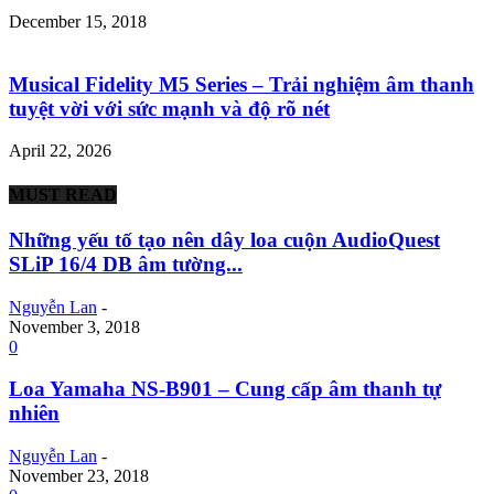
December 15, 2018
Musical Fidelity M5 Series – Trải nghiệm âm thanh
tuyệt vời với sức mạnh và độ rõ nét
April 22, 2026
MUST READ
Những yếu tố tạo nên dây loa cuộn AudioQuest
SLiP 16/4 DB âm tường...
Nguyễn Lan
-
November 3, 2018
0
Loa Yamaha NS-B901 – Cung cấp âm thanh tự
nhiên
Nguyễn Lan
-
November 23, 2018