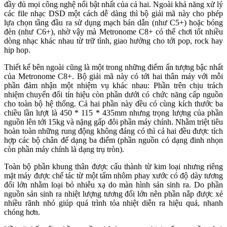
đầy đủ mọi công nghệ nổi bật nhất của cả hai. Ngoài khả năng xử lý
các file nhạc DSD một cách dễ dàng thì bộ giải mã này cho phép
lựa chọn tầng đầu ra sử dụng mạch bán dẫn (như C5+) hoặc bóng
đèn (như C6+), nhờ vậy mà Metronome C8+ có thể chơi tốt nhiều
dòng nhạc khác nhau từ trữ tình, giao hưởng cho tới pop, rock hay
hip hop.
Thiết kế bên ngoài cũng là một trong những điểm ấn tượng bậc nhất
của Metronome C8+. Bộ giải mã này có tới hai thân máy với mỗi
phần đảm nhận một nhiệm vụ khác nhau: Phần trên chịu trách
nhiệm chuyển đổi tín hiệu còn phần dưới có chức năng cấp nguồn
cho toàn bộ hệ thống. Cả hai phần này đều có cùng kích thước ba
chiều lần lượt là 450 * 115 * 435mm nhưng trọng lượng của phần
nguồn lên tới 15kg và nặng gấp đôi phần máy chính. Nhằm triệt tiêu
hoàn toàn những rung động không đáng có thì cả hai đều được tích
hợp các bộ chân đế dạng ba điểm (phần nguồn có dạng đinh nhọn
còn phần máy chính là dạng trụ tròn).
Toàn bộ phần khung thân được cấu thành từ kim loại nhưng riêng
mặt máy được chế tác từ một tấm nhôm phay xước có độ dày tương
đối lớn nhằm loại bỏ nhiễu xạ do màn hình sản sinh ra. Do phần
nguồn sản sinh ra nhiệt lượng tương đối lớn nên phần nắp được xẻ
nhiều rãnh nhỏ giúp quá trình tỏa nhiệt diễn ra hiệu quả, nhanh
chóng hơn.