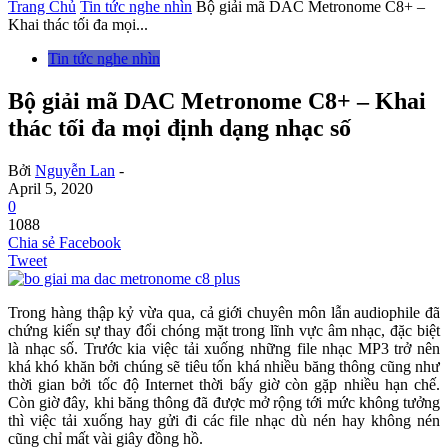
Trang Chủ
Tin tức nghe nhìn
Bộ giải mã DAC Metronome C8+ –
Khai thác tối đa mọi...
Tin tức nghe nhìn
Bộ giải mã DAC Metronome C8+ – Khai
thác tối đa mọi định dạng nhạc số
Bởi
Nguyễn Lan
-
April 5, 2020
0
1088
Chia sẻ Facebook
Tweet
Trong hàng thập kỷ vừa qua, cả giới chuyên môn lẫn audiophile đã
chứng kiến sự thay đổi chóng mặt trong lĩnh vực âm nhạc, đặc biệt
là nhạc số. Trước kia việc tải xuống những file nhạc MP3 trở nên
khá khó khăn bởi chúng sẽ tiêu tốn khá nhiều băng thông cũng như
thời gian bởi tốc độ Internet thời bấy giờ còn gặp nhiều hạn chế.
Còn giờ đây, khi băng thông đã được mở rộng tới mức không tưởng
thì việc tải xuống hay gửi đi các file nhạc dù nén hay không nén
cũng chỉ mất vài giây đồng hồ.