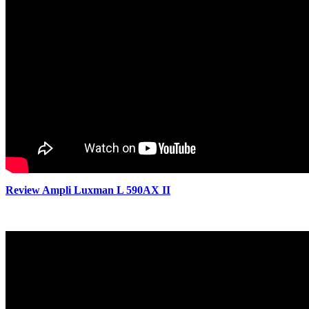
Review Ampli Luxman L 590AX II