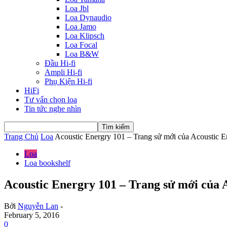
Loa Jbl
Loa Dynaudio
Loa Jamo
Loa Klipsch
Loa Focal
Loa B&W
Đầu Hi-fi
Ampli Hi-fi
Phụ Kiện Hi-fi
HiFi
Tư vấn chọn loa
Tin tức nghe nhìn
Trang Chủ
Loa
Acoustic Energry 101 – Trang sử mới của Acoustic E
Loa
Loa bookshelf
Acoustic Energry 101 – Trang sử mới của 
Bởi
Nguyễn Lan
-
February 5, 2016
0