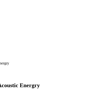
nergry
Acoustic Energry