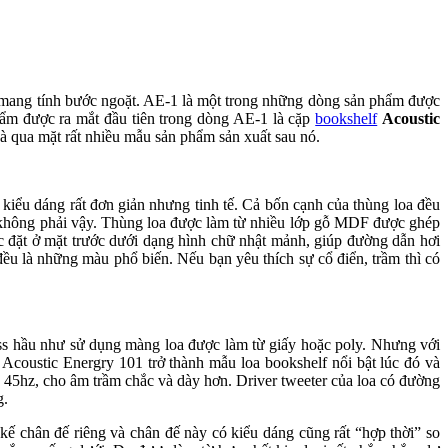
 mang tính bước ngoặt. AE-1 là một trong những dòng sản phẩm được
phẩm được ra mắt đầu tiên trong dòng AE-1 là cặp
bookshelf
Acoustic
à qua mặt rất nhiều mẫu sản phẩm sản xuất sau nó.
kiểu dáng rất đơn giản nhưng tinh tế. Cả bốn cạnh của thùng loa đều
ì không phải vậy. Thùng loa được làm từ nhiều lớp gỗ MDF được ghép
ược đặt ở mặt trước dưới dạng hình chữ nhật mảnh, giúp đường dẫn hơi
u là những màu phổ biến. Nếu bạn yêu thích sự cổ điển, trầm thì có
ass hầu như sử dụng màng loa được làm từ giấy hoặc poly. Nhưng với
coustic Energry 101 trở thành mẫu loa bookshelf nổi bật lúc đó và
n 45hz, cho âm trầm chắc và dày hơn. Driver tweeter của loa có đường
g.
kế chân đế riêng và chân đế này có kiểu dáng cũng rất “hợp thời” so