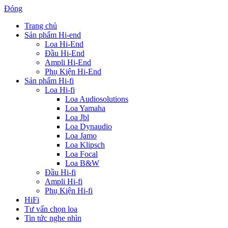
Đóng
Trang chủ
Sản phẩm Hi-end
Loa Hi-End
Đầu Hi-End
Ampli Hi-End
Phụ Kiện Hi-End
Sản phẩm Hi-fi
Loa Hi-fi
Loa Audiosolutions
Loa Yamaha
Loa Jbl
Loa Dynaudio
Loa Jamo
Loa Klipsch
Loa Focal
Loa B&W
Đầu Hi-fi
Ampli Hi-fi
Phụ Kiện Hi-fi
HiFi
Tư vấn chọn loa
Tin tức nghe nhìn