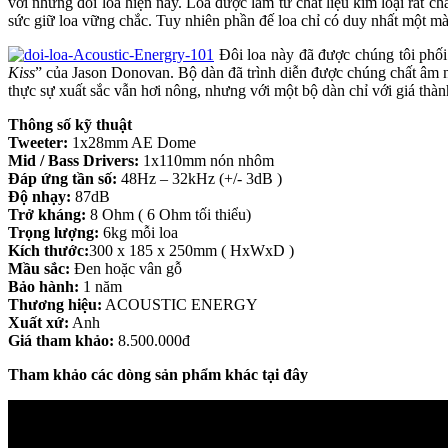
với những đôi loa hiện nay. Loa được làm từ chất liệu kim loại rất c
sức giữ loa vững chắc. Tuy nhiên phần đế loa chỉ có duy nhất một m
Đôi loa này đã được chúng tôi phố
Kiss
” của Jason Donovan. Bộ dàn đã trình diễn được chúng chất âm n
thực sự xuất sắc vẫn hơi nông, nhưng với một bộ dàn chỉ với giá thàn
Thông số kỹ thuật
Tweeter:
1x28mm AE Dome
Mid / Bass Drivers:
1x110mm nón nhôm
Đáp ứng tần số:
48Hz – 32kHz (+/- 3dB )
Độ nhạy:
87dB
Trở kháng:
8 Ohm ( 6 Ohm tối thiểu)
Trọng lượng:
6kg mỗi loa
Kích thước:
300 x 185 x 250mm ( HxWxD )
Mầu sắc:
Đen hoặc vân gỗ
Bảo hành:
1 năm
Thương hiệu:
ACOUSTIC ENERGY
Xuất xứ:
Anh
Giá tham khảo:
8.500.000đ
Tham khảo các dòng sản phẩm khác tại đây