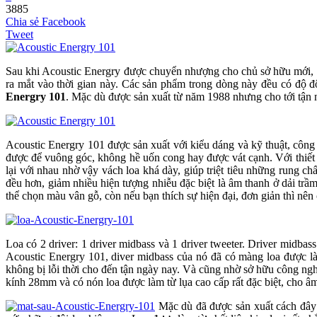
3885
Chia sẻ Facebook
Tweet
Sau khi Acoustic Energry được chuyển nhượng cho chủ sở hữu mới, 
ra mắt vào thời gian này. Các sản phẩm trong dòng này đều có độ đ
Energry 101
. Mặc dù được sản xuất từ năm 1988 nhưng cho tới tận n
Acoustic Energry 101 được sản xuất với kiểu dáng và kỹ thuật, công
được để vuông góc, không hề uốn cong hay được vát cạnh. Với thiết
lại với nhau nhờ vậy vách loa khá dày, giúp triệt tiêu những rung c
đều hơn, giảm nhiều hiện tượng nhiễu đặc biệt là âm thanh ở dải trầ
thể chọn màu vân gỗ, còn nếu bạn thích sự hiện đại, đơn giản thì nê
Loa có 2 driver: 1 driver midbass và 1 driver tweeter. Driver mid
Acoustic Energry 101, diver midbass của nó đã có màng loa được l
không bị lỗi thời cho đến tận ngày nay. Và cũng nhờ sở hữu công ngh
kính 28mm và có nón loa được làm từ lụa cao cấp rất đặc biệt, cho âm 
Mặc dù đã được sản xuất cách đây