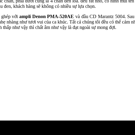
hắc chắn, phía dưới cùng là 4 chân đến loa. đều rất nhỏ, có hình mũi t
àu đen, khách hàng sẽ không có nhiều sự lựa chọn.
i ghép với
ampli Denon PMA-520AE
và đầu CD Marantz 5004. Sau đó
hẹ nhàng như tươi vui của ca khúc. Tất cả chúng tôi đều có thể cảm nh
h thấp như vậy thì chất âm như vậy là đạt ngoài sự mong đợi.