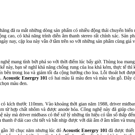
hãng đã ra mắt những dòng sản phẩm có nhiều động thái chuyển biến
ộng cao, có khả năng trình diễn âm thanh stereo rất chính xác. Sản 
gày nay, cặp loa này vẫn ở tầm trên so với những sản phẩm cùng giá v
 nghệ mang tính bứt phá so với thời điểm lúc bấy giờ. Thùng loa mang 
 kế này, bạn sẽ nghĩ khả năng chống rung của loa khá kém, thực tế th
hấn bên trong loa và giảm tối đa cộng hưởng cho loa. Lỗi thoát hơi đ
m.
Acoustic Energry 101
có hai màu là màu đen và màu vân gỗ. Đây đề
n chọn màu đen.
bass có kích thước 110mm. Vào khoảng thời gian năm 1988, driver midb
àm từ hợp chất nhôm và được anode hóa. Công nghệ này đã giúp cho A
ệ này mà driver midbass có thể xử lý những tín hiệu có tần số thấp đế
thanh ở dải cao chi tiết và bắt nhịp được với dải âm ở âm trầm và trun
 gần 30 chục năm nhưng lúc đó
Acoustic Energry 101
đã được thiết 