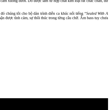
ên cắm xuống dưới. Do được làm từ hợp chất kim loại rất chắc chắn, dư
 chúng tôi cho bộ dàn trình diễn ca khúc nổi tiếng “
Sealed With A
ận được tình cảm, sự thôi thúc trong từng câu chữ. Âm bass tuy chưa