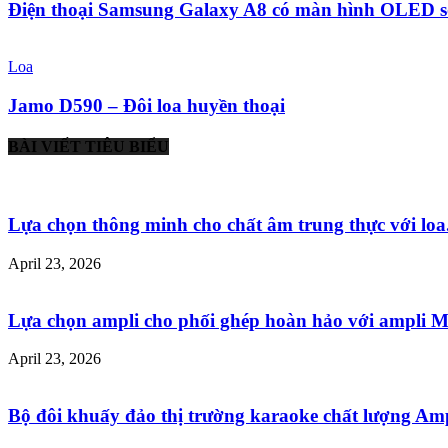
Điện thoại Samsung Galaxy A8 có màn hình OLED 
Loa
Jamo D590 – Đôi loa huyền thoại
BÀI VIẾT TIÊU BIỂU
Lựa chọn thông minh cho chất âm trung thực với loa.
April 23, 2026
Lựa chọn ampli cho phối ghép hoàn hảo với ampli Mu
April 23, 2026
Bộ đôi khuấy đảo thị trường karaoke chất lượng Ampl