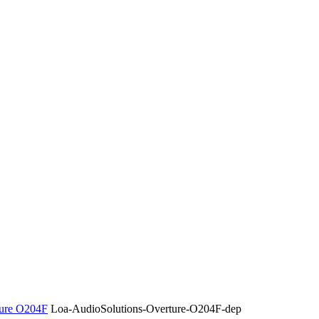
ture O204F
Loa-AudioSolutions-Overture-O204F-dep