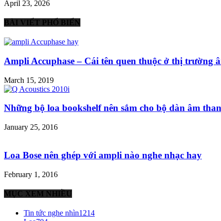
April 23, 2026
BÀI VIẾT PHỔ BIẾN
Ampli Accuphase – Cái tên quen thuộc ở thị trường â
March 15, 2019
Những bộ loa bookshelf nên sắm cho bộ dàn âm than
January 25, 2016
Loa Bose nên ghép với ampli nào nghe nhạc hay
February 1, 2016
MỤC XEM NHIỀU
Tin tức nghe nhìn
1214