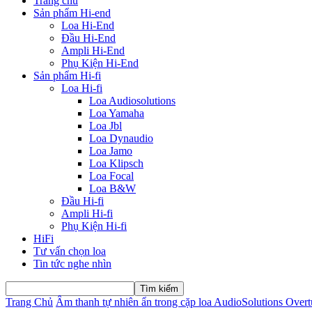
Trang chủ
Sản phẩm Hi-end
Loa Hi-End
Đầu Hi-End
Ampli Hi-End
Phụ Kiện Hi-End
Sản phẩm Hi-fi
Loa Hi-fi
Loa Audiosolutions
Loa Yamaha
Loa Jbl
Loa Dynaudio
Loa Jamo
Loa Klipsch
Loa Focal
Loa B&W
Đầu Hi-fi
Ampli Hi-fi
Phụ Kiện Hi-fi
HiFi
Tư vấn chọn loa
Tin tức nghe nhìn
Trang Chủ
Âm thanh tự nhiên ẩn trong cặp loa AudioSolutions Over