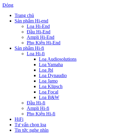
Đóng
Trang chủ
Sản phẩm Hi-end
Loa Hi-End
Đầu Hi-End
Ampli Hi-End
Phụ Kiện Hi-End
Sản phẩm Hi-fi
Loa Hi-fi
Loa Audiosolutions
Loa Yamaha
Loa Jbl
Loa Dynaudio
Loa Jamo
Loa Klipsch
Loa Focal
Loa B&W
Đầu Hi-fi
Ampli Hi-fi
Phụ Kiện Hi-fi
HiFi
Tư vấn chọn loa
Tin tức nghe nhìn