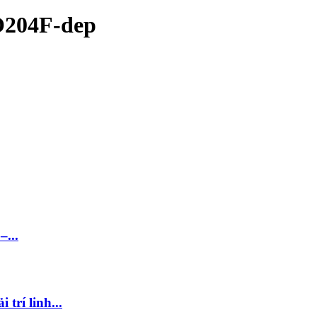
O204F-dep
–...
trí linh...