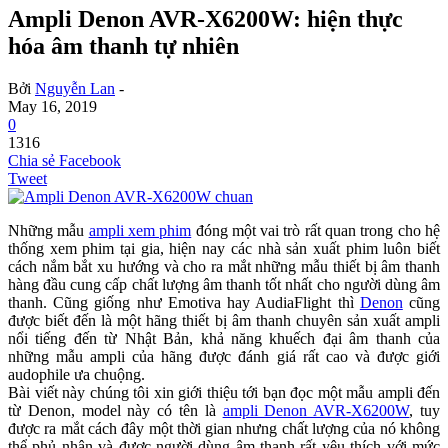
Ampli Denon AVR-X6200W: hiện thực
hóa âm thanh tự nhiên
Bởi
Nguyễn Lan
-
May 16, 2019
0
1316
Chia sẻ Facebook
Tweet
Những mẫu
ampli xem phim
đóng một vai trò rất quan trong cho hệ
thống xem phim tại gia, hiện nay các nhà sản xuất phim luôn biết
cách nắm bắt xu hướng và cho ra mắt những mẫu thiết bị âm thanh
hàng đầu cung cấp chất lượng âm thanh tốt nhất cho người dùng âm
thanh. Cũng giống như Emotiva hay AudiaFlight thì
Denon
cũng
được biết đến là một hãng thiết bị âm thanh chuyên sản xuất ampli
nổi tiếng đến từ Nhật Bản, khả năng khuếch đại âm thanh của
những mẫu ampli của hãng được đánh giá rất cao và được giới
audophile ưa chuộng.
Bài viết này chúng tôi xin giới thiệu tới bạn đọc một mẫu ampli đến
từ Denon, model này có tên là
ampli Denon AVR-X6200W
, tuy
được ra mắt cách đây một thời gian nhưng chất lượng của nó không
thể phủ nhận và được người dùng âm thanh rất yêu thích với mức