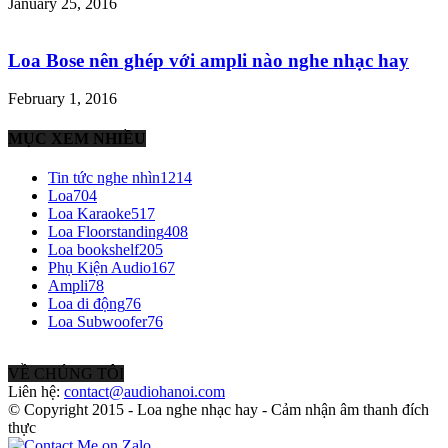
January 25, 2016
Loa Bose nên ghép với ampli nào nghe nhạc hay
February 1, 2016
MỤC XEM NHIỀU
Tin tức nghe nhìn
1214
Loa
704
Loa Karaoke
517
Loa Floorstanding
408
Loa bookshelf
205
Phụ Kiện Audio
167
Ampli
78
Loa di động
76
Loa Subwoofer
76
VỀ CHÚNG TÔI
Liên hệ:
contact@audiohanoi.com
© Copyright 2015 - Loa nghe nhạc hay - Cảm nhận âm thanh đích
thực