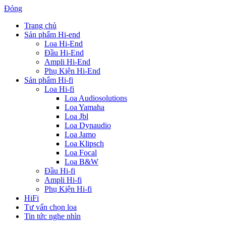
Đóng
Trang chủ
Sản phẩm Hi-end
Loa Hi-End
Đầu Hi-End
Ampli Hi-End
Phụ Kiện Hi-End
Sản phẩm Hi-fi
Loa Hi-fi
Loa Audiosolutions
Loa Yamaha
Loa Jbl
Loa Dynaudio
Loa Jamo
Loa Klipsch
Loa Focal
Loa B&W
Đầu Hi-fi
Ampli Hi-fi
Phụ Kiện Hi-fi
HiFi
Tư vấn chọn loa
Tin tức nghe nhìn