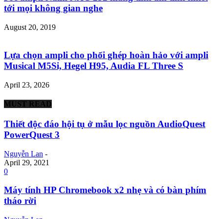
tới mọi không gian nghe
August 20, 2019
Lựa chọn ampli cho phối ghép hoàn hảo với ampli
Musical M5Si, Hegel H95, Audia FL Three S
April 23, 2026
MUST READ
Thiết độc đáo hội tụ ở mẫu lọc nguồn AudioQuest
PowerQuest 3
Nguyễn Lan
-
April 29, 2021
0
Máy tính HP Chromebook x2 nhẹ và có bàn phím
tháo rời