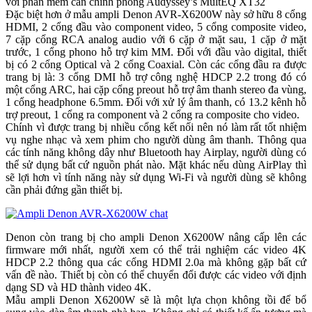
với phần mềm cân chỉnh phòng Audyssey’s MultEQ XT32
Đặc biệt hơn ở mẫu ampli Denon AVR-X6200W này sở hữu 8 cổng
HDMI, 2 cổng đầu vào component video, 5 cổng composite video,
7 cặp cổng RCA analog audio với 6 cặp ở mặt sau, 1 cặp ở mặt
trước, 1 cổng phono hỗ trợ kim MM. Đối với đầu vào digital, thiết
bị có 2 cổng Optical và 2 cổng Coaxial. Còn các cổng đầu ra được
trang bị là: 3 cổng DMI hỗ trợ công nghệ HDCP 2.2 trong đó có
một cổng ARC, hai cặp cổng preout hỗ trợ âm thanh stereo đa vùng,
1 cổng headphone 6.5mm. Đối với xử lý âm thanh, có 13.2 kênh hỗ
trợ preout, 1 cổng ra component và 2 cổng ra composite cho video.
Chính vì được trang bị nhiều cổng kết nối nên nó làm rất tốt nhiệm
vụ nghe nhạc và xem phim cho người dùng âm thanh. Thông qua
các tính năng không dây như Bluetooth hay Airplay, người dùng có
thể sử dụng bất cứ nguồn phát nào. Mặt khác nếu dùng AirPlay thì
sẽ lợi hơn vì tính năng này sử dụng Wi-Fi và người dùng sẽ không
cần phải đứng gần thiết bị.
Denon còn trang bị cho ampli Denon X6200W nâng cấp lên các
firmware mới nhất, người xem có thể trải nghiệm các video 4K
HDCP 2.2 thông qua các cổng HDMI 2.0a mà không gặp bất cứ
vấn đề nào. Thiết bị còn có thể chuyển đổi được các video với định
dạng SD và HD thành video 4K.
Mẫu ampli Denon X6200W sẽ là một lựa chọn không tồi để bổ