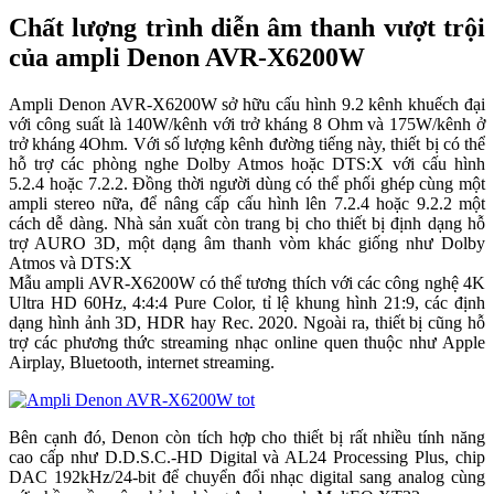
Chất lượng trình diễn âm thanh vượt trội
của ampli Denon AVR-X6200W
Ampli Denon AVR-X6200W sở hữu cấu hình 9.2 kênh khuếch đại
với công suất là 140W/kênh với trở kháng 8 Ohm và 175W/kênh ở
trở kháng 4Ohm. Với số lượng kênh đường tiếng này, thiết bị có thể
hỗ trợ các phòng nghe Dolby Atmos hoặc DTS:X với cấu hình
5.2.4 hoặc 7.2.2. Đồng thời người dùng có thể phối ghép cùng một
ampli stereo nữa, để nâng cấp cấu hình lên 7.2.4 hoặc 9.2.2 một
cách dễ dàng. Nhà sản xuất còn trang bị cho thiết bị định dạng hỗ
trợ AURO 3D, một dạng âm thanh vòm khác giống như Dolby
Atmos và DTS:X
Mẫu ampli AVR-X6200W có thể tương thích với các công nghệ 4K
Ultra HD 60Hz, 4:4:4 Pure Color, tỉ lệ khung hình 21:9, các định
dạng hình ảnh 3D, HDR hay Rec. 2020. Ngoài ra, thiết bị cũng hỗ
trợ các phương thức streaming nhạc online quen thuộc như Apple
Airplay, Bluetooth, internet streaming.
Bên cạnh đó, Denon còn tích hợp cho thiết bị rất nhiều tính năng
cao cấp như D.D.S.C.-HD Digital và AL24 Processing Plus, chip
DAC 192kHz/24-bit để chuyển đổi nhạc digital sang analog cùng