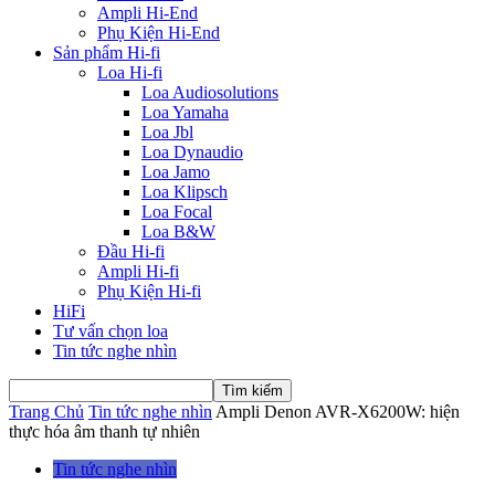
Ampli Hi-End
Phụ Kiện Hi-End
Sản phẩm Hi-fi
Loa Hi-fi
Loa Audiosolutions
Loa Yamaha
Loa Jbl
Loa Dynaudio
Loa Jamo
Loa Klipsch
Loa Focal
Loa B&W
Đầu Hi-fi
Ampli Hi-fi
Phụ Kiện Hi-fi
HiFi
Tư vấn chọn loa
Tin tức nghe nhìn
Trang Chủ
Tin tức nghe nhìn
Ampli Denon AVR-X6200W: hiện
thực hóa âm thanh tự nhiên
Tin tức nghe nhìn