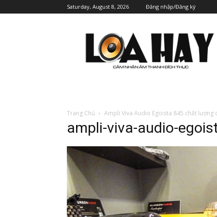
Saturday, August 8, 2026
Đăng nhập/Đăng ký
Trang Chủ
Ampli Viva Audio Egoista 845 chất lượng
ampli-viva-audio-egois