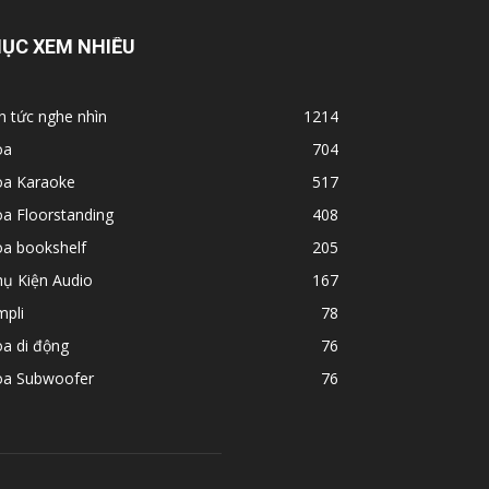
ỤC XEM NHIỀU
n tức nghe nhìn
1214
oa
704
oa Karaoke
517
a Floorstanding
408
oa bookshelf
205
hụ Kiện Audio
167
mpli
78
a di động
76
oa Subwoofer
76