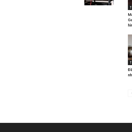
T
Má
Ga
hì
T
Đầ
nh