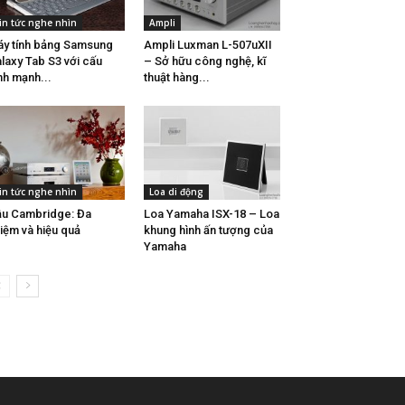
in tức nghe nhìn
Ampli
y tính bảng Samsung
Ampli Luxman L-507uXII
laxy Tab S3 với cấu
– Sở hữu công nghệ, kĩ
nh mạnh...
thuật hàng...
in tức nghe nhìn
Loa di động
u Cambridge: Đa
Loa Yamaha ISX-18 – Loa
iệm và hiệu quả
khung hình ấn tượng của
Yamaha