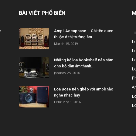
BÀI VIẾT PHỔ BIẾN
M
m
Ampli Accuphase – Cái tên quen
Ti
thuộc ở thị trường âm...
L
March 15, 2019
L
Lo
Những bộ loa bookshelf nên sắm
cho bộ dàn âm thanh...
L
January 25, 2016
P
A
Loa Bose nên ghép với ampli nào
nghe nhạc hay
Lo
February 1, 2016
L