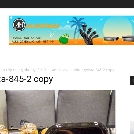
 cao cấp mang phong cách Ý
ampli-viva-audio-egoista-845-2 copy
ta-845-2 copy