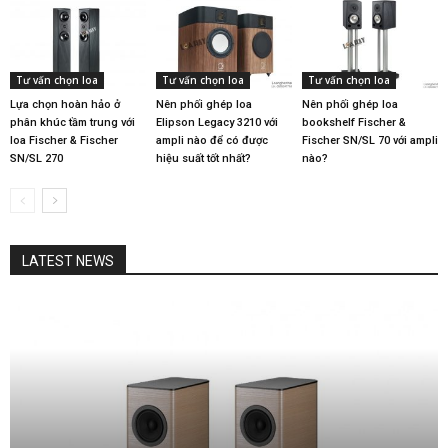
Tư vấn chọn loa
Tư vấn chọn loa
Tư vấn chọn loa
Lựa chọn hoàn hảo ở
Nên phối ghép loa
Nên phối ghép loa
phân khúc tầm trung với
Elipson Legacy 3210 với
bookshelf Fischer &
loa Fischer & Fischer
ampli nào để có được
Fischer SN/SL 70 với ampli
SN/SL 270
hiệu suất tốt nhất?
nào?
LATEST NEWS