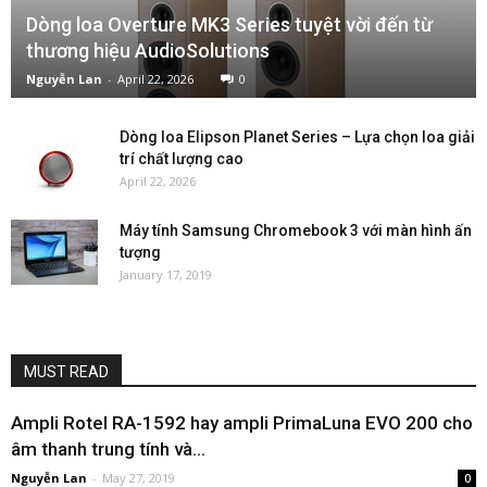
Dòng loa Overture MK3 Series tuyệt vời đến từ
thương hiệu AudioSolutions
Nguyễn Lan
-
April 22, 2026
0
Dòng loa Elipson Planet Series – Lựa chọn loa giải
trí chất lượng cao
April 22, 2026
Máy tính Samsung Chromebook 3 với màn hình ấn
tượng
January 17, 2019
MUST READ
Ampli Rotel RA-1592 hay ampli PrimaLuna EVO 200 cho
âm thanh trung tính và...
Nguyễn Lan
-
May 27, 2019
0