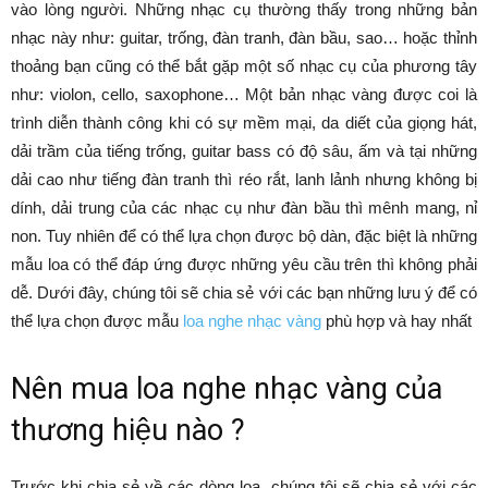
vào lòng người. Những nhạc cụ thường thấy trong những bản
nhạc này như: guitar, trống, đàn tranh, đàn bầu, sao… hoặc thỉnh
thoảng bạn cũng có thể bắt gặp một số nhạc cụ của phương tây
như: violon, cello, saxophone… Một bản nhạc vàng được coi là
trình diễn thành công khi có sự mềm mại, da diết của giọng hát,
dải trầm của tiếng trống, guitar bass có độ sâu, ấm và tại những
dải cao như tiếng đàn tranh thì réo rắt, lanh lảnh nhưng không bị
dính, dải trung của các nhạc cụ như đàn bầu thì mênh mang, nỉ
non. Tuy nhiên để có thể lựa chọn được bộ dàn, đặc biệt là những
mẫu loa có thể đáp ứng được những yêu cầu trên thì không phải
dễ. Dưới đây, chúng tôi sẽ chia sẻ với các bạn những lưu ý để có
thể lựa chọn được mẫu
loa nghe nhạc vàng
phù hợp và hay nhất
Nên mua loa nghe nhạc vàng của
thương hiệu nào ?
Trước khi chia sẻ về các dòng loa, chúng tôi sẽ chia sẻ với các