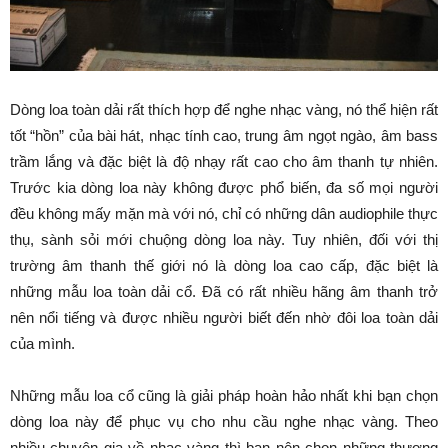
Dòng loa toàn dải rất thích hợp để nghe nhạc vàng, nó thể hiện rất
tốt “hồn” của bài hát, nhạc tính cao, trung âm ngọt ngào, âm bass
trầm lắng và đặc biệt là độ nhạy rất cao cho âm thanh tự nhiên.
Trước kia dòng loa này không được phổ biến, đa số mọi người
đều không mấy mặn mà với nó, chỉ có những dân audiophile thực
thụ, sành sỏi mới chuộng dòng loa này. Tuy nhiên, đối với thị
trường âm thanh thế giới nó là dòng loa cao cấp, đặc biệt là
những mẫu loa toàn dải cổ. Đã có rất nhiều hãng âm thanh trở
nên nổi tiếng và được nhiều người biết đến nhờ đôi loa toàn dải
của mình.
Những mẫu loa cổ cũng là giải pháp hoàn hảo nhất khi bạn chọn
dòng loa này để phục vụ cho nhu cầu nghe nhạc vàng. Theo
nhiều chuyên gia về nhạc vàng thì bạn nên chọn những thương