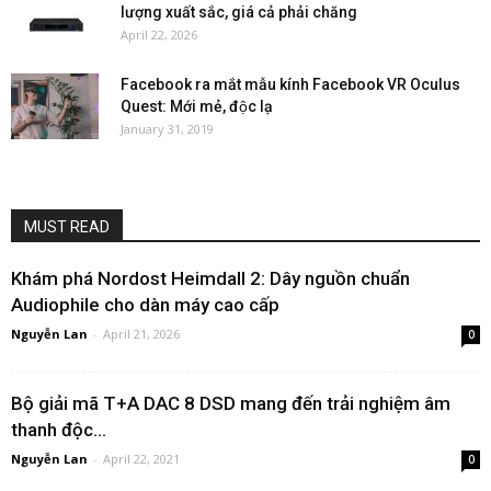
lượng xuất sắc, giá cả phải chăng
April 22, 2026
Facebook ra mắt mẫu kính Facebook VR Oculus
Quest: Mới mẻ, độc lạ
January 31, 2019
MUST READ
Khám phá Nordost Heimdall 2: Dây nguồn chuẩn
Audiophile cho dàn máy cao cấp
Nguyễn Lan
-
April 21, 2026
0
Bộ giải mã T+A DAC 8 DSD mang đến trải nghiệm âm
thanh độc...
Nguyễn Lan
-
April 22, 2021
0