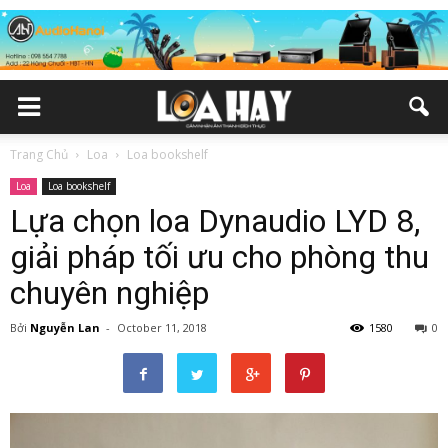
Trang Chủ
Loa
Loa bookshelf
Loa
Loa bookshelf
Lựa chọn loa Dynaudio LYD 8,
giải pháp tối ưu cho phòng thu
chuyên nghiệp
Bởi
Nguyễn Lan
-
October 11, 2018
1580
0