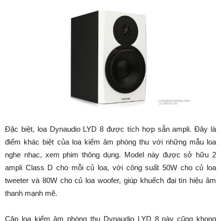
Đặc biệt, loa Dynaudio LYD 8 được tích hợp sẵn ampli. Đây là
điểm khác biệt của loa kiểm âm phòng thu với những mẫu loa
nghe nhạc, xem phim thông dụng. Model này được sở hữu 2
ampli Class D cho mỗi củ loa, với công suất 50W cho củ loa
tweeter và 80W cho củ loa woofer, giúp khuếch đại tín hiệu âm
thanh mạnh mẽ.
Cặp loa kiểm âm phòng thu Dynaudio LYD 8 này cũng khong