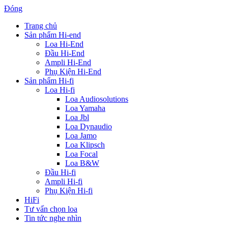
Đóng
Trang chủ
Sản phẩm Hi-end
Loa Hi-End
Đầu Hi-End
Ampli Hi-End
Phụ Kiện Hi-End
Sản phẩm Hi-fi
Loa Hi-fi
Loa Audiosolutions
Loa Yamaha
Loa Jbl
Loa Dynaudio
Loa Jamo
Loa Klipsch
Loa Focal
Loa B&W
Đầu Hi-fi
Ampli Hi-fi
Phụ Kiện Hi-fi
HiFi
Tư vấn chọn loa
Tin tức nghe nhìn