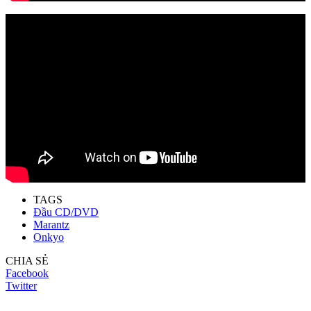
TAGS
Đầu CD/DVD
Marantz
Onkyo
CHIA SẺ
Facebook
Twitter