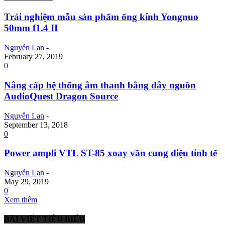
Trải nghiệm mẫu sản phẩm ống kính Yongnuo
50mm f1.4 II
Nguyễn Lan
-
February 27, 2019
0
Nâng cấp hệ thống âm thanh bằng dây nguồn
AudioQuest Dragon Source
Nguyễn Lan
-
September 13, 2018
0
Power ampli VTL ST-85 xoay vần cung điệu tinh tế
Nguyễn Lan
-
May 29, 2019
0
Xem thêm
BÀI VIẾT TIÊU BIỂU