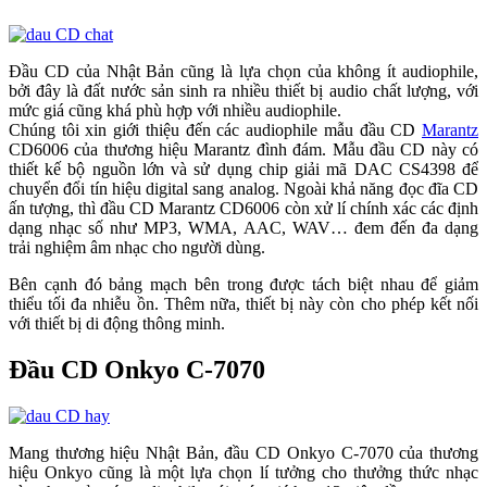
Đầu CD của Nhật Bản cũng là lựa chọn của không ít audiophile,
bởi đây là đất nước sản sinh ra nhiều thiết bị audio chất lượng, với
mức giá cũng khá phù hợp với nhiều audiophile.
Chúng tôi xin giới thiệu đến các audiophile mẫu đầu CD
Marantz
CD6006 của thương hiệu Marantz đình đám. Mẫu đầu CD này có
thiết kế bộ nguồn lớn và sử dụng chip giải mã DAC CS4398 để
chuyển đổi tín hiệu digital sang analog. Ngoài khả năng đọc đĩa CD
ấn tượng, thì đầu CD Marantz CD6006 còn xử lí chính xác các định
dạng nhạc số như MP3, WMA, AAC, WAV… đem đến đa dạng
trải nghiệm âm nhạc cho người dùng.
Bên cạnh đó bảng mạch bên trong được tách biệt nhau để giảm
thiểu tối đa nhiễu ồn. Thêm nữa, thiết bị này còn cho phép kết nối
với thiết bị di động thông minh.
Đầu CD Onkyo C-7070
Mang thương hiệu Nhật Bản, đầu CD Onkyo C-7070 của thương
hiệu Onkyo cũng là một lựa chọn lí tưởng cho thưởng thức nhạc