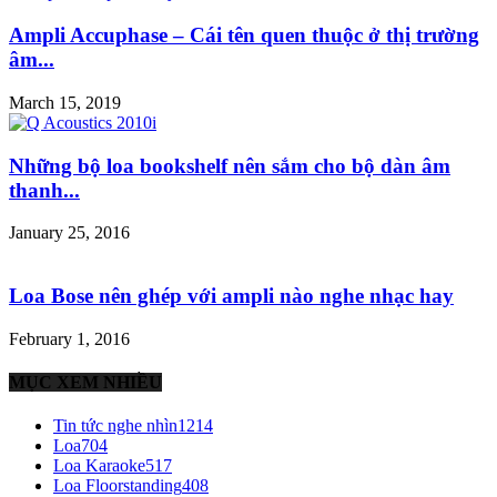
Ampli Accuphase – Cái tên quen thuộc ở thị trường
âm...
March 15, 2019
Những bộ loa bookshelf nên sắm cho bộ dàn âm
thanh...
January 25, 2016
Loa Bose nên ghép với ampli nào nghe nhạc hay
February 1, 2016
MỤC XEM NHIỀU
Tin tức nghe nhìn
1214
Loa
704
Loa Karaoke
517
Loa Floorstanding
408