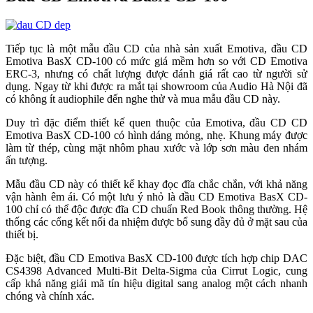
Tiếp tục là một mẫu đầu CD của nhà sản xuất Emotiva, đầu CD
Emotiva BasX CD-100 có mức giá mềm hơn so với CD Emotiva
ERC-3, nhưng có chất lượng được đánh giá rất cao từ người sử
dụng. Ngay từ khi được ra mắt tại showroom của Audio Hà Nội đã
có không ít audiophile đến nghe thử và mua mẫu đầu CD này.
Duy trì đặc điểm thiết kế quen thuộc của Emotiva, đầu CD CD
Emotiva BasX CD-100 có hình dáng mỏng, nhẹ. Khung máy được
làm từ thép, cùng mặt nhôm phau xước và lớp sơn màu đen nhám
ấn tượng.
Mẫu đầu CD này có thiết kế khay đọc đĩa chắc chắn, với khả năng
vận hành êm ái. Có một lưu ý nhỏ là đầu CD Emotiva BasX CD-
100 chỉ có thể độc được đĩa CD chuẩn Red Book thông thường. Hệ
thống các cổng kết nối đa nhiệm được bổ sung đầy đủ ở mặt sau của
thiết bị.
Đặc biệt, đầu CD Emotiva BasX CD-100 được tích hợp chip DAC
CS4398 Advanced Multi-Bit Delta-Sigma của Cirrut Logic, cung
cấp khả năng giải mã tín hiệu digital sang analog một cách nhanh
chóng và chính xác.