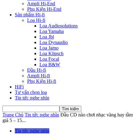
Ampli Hi-End
Phụ Kiện Hi-End
Sản phẩm Hi-fi
Loa Hi-fi
Loa Audiosolutions
Loa Yamaha
Loa Jbl
Loa Dynaudio
Loa Jamo
Loa Klipsch
Loa Focal
Loa B&W
Đầu Hi-fi
Ampli Hi-fi
Phụ Kiện Hi-fi
HiFi
Tư vấn chọn loa
Tin tức nghe nhìn
Trang Chủ
Tin tức nghe nhìn
Đầu CD nào chơi nhạc vàng hay tầm
giá 5 – 15...
Tin tức nghe nhìn