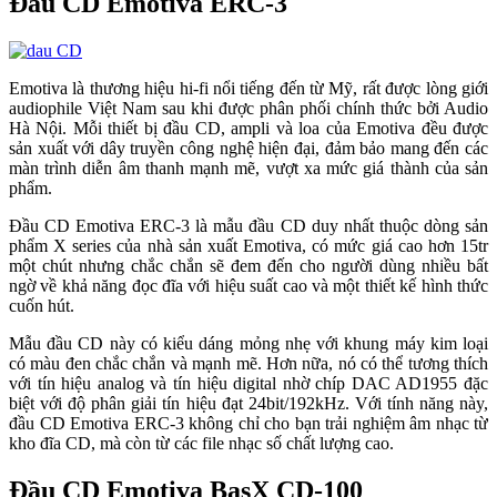
Đầu CD Emotiva ERC-3
Emotiva là thương hiệu hi-fi nổi tiếng đến từ Mỹ, rất được lòng giới
audiophile Việt Nam sau khi được phân phối chính thức bởi Audio
Hà Nội. Mỗi thiết bị đầu CD, ampli và loa của Emotiva đều được
sản xuất với dây truyền công nghệ hiện đại, đảm bảo mang đến các
màn trình diễn âm thanh mạnh mẽ, vượt xa mức giá thành của sản
phẩm.
Đầu CD Emotiva ERC-3 là mẫu đầu CD duy nhất thuộc dòng sản
phẩm X series của nhà sản xuất Emotiva, có mức giá cao hơn 15tr
một chút nhưng chắc chắn sẽ đem đến cho người dùng nhiều bất
ngờ về khả năng đọc đĩa với hiệu suất cao và một thiết kế hình thức
cuốn hút.
Mẫu đầu CD này có kiểu dáng mỏng nhẹ với khung máy kim loại
có màu đen chắc chắn và mạnh mẽ. Hơn nữa, nó có thể tương thích
với tín hiệu analog và tín hiệu digital nhờ chíp DAC AD1955 đặc
biệt với độ phân giải tín hiệu đạt 24bit/192kHz. Với tính năng này,
đầu CD Emotiva ERC-3 không chỉ cho bạn trải nghiệm âm nhạc từ
kho đĩa CD, mà còn từ các file nhạc số chất lượng cao.
Đầu CD Emotiva BasX CD-100