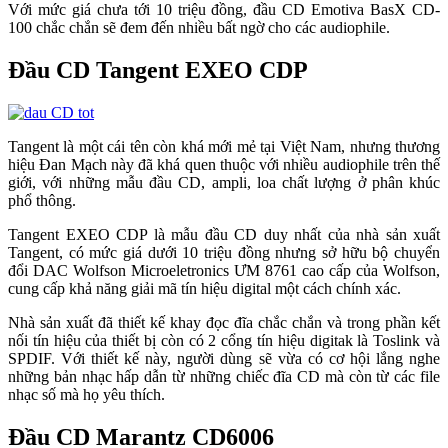
Với mức giá chưa tới 10 triệu đồng, đầu CD Emotiva BasX CD-
100 chắc chắn sẽ đem đến nhiều bất ngờ cho các audiophile.
Đầu CD Tangent EXEO CDP
Tangent là một cái tên còn khá mới mẻ tại Việt Nam, nhưng thương
hiệu Đan Mạch này đã khá quen thuộc với nhiều audiophile trên thế
giới, với những mẫu đầu CD, ampli, loa chất lượng ở phân khúc
phổ thông.
Tangent EXEO CDP là mẫu đầu CD duy nhất của nhà sản xuất
Tangent, có mức giá dưới 10 triệu đồng nhưng sở hữu bộ chuyển
đổi DAC Wolfson Microeletronics ƯM 8761 cao cấp của Wolfson,
cung cấp khả năng giải mã tín hiệu digital một cách chính xác.
Nhà sản xuất đã thiết kế khay đọc đĩa chắc chắn và trong phần kết
nối tín hiệu của thiết bị còn có 2 cổng tín hiệu digitak là Toslink và
SPDIF. Với thiết kế này, người dùng sẽ vừa có cơ hội lắng nghe
những bản nhạc hấp dẫn từ những chiếc đĩa CD mà còn từ các file
nhạc số mà họ yêu thích.
Đầu CD Marantz CD6006