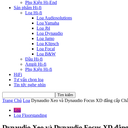
Phụ Kiện Hi-End
Sản phẩm Hi-fi
Loa Hi-fi
Loa Audiosolutions
Loa Yamaha
Loa Jbl
Loa Dynaudio
Loa Jamo
Loa Klipsch
Loa Focal
Loa B&W
Đầu Hi-fi
Ampli Hi-fi
Phụ Kiện Hi-fi
HiFi
Tư vấn chọn loa
Tin tức nghe nhìn
Trang Chủ
Loa
Dynaudio Xeo và Dynaudio Focus XD đẳng cấp Ch
Loa
Loa Floorstanding
Dynaudio Xeo và Dynaudio Focus XD đẳn