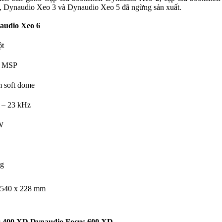
ó, Dynaudio Xeo 3 và Dynaudio Xeo 5 đã ngừng sản xuất.
audio Xeo 6
ột
m MSP
 soft dome
 – 23 kHz
W
kg
 540 x 228 mm
s 400 XD
Dynaudio Focus 600 XD