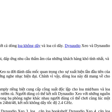
với cả dòng
loa không dây
và loa có dây.
Dynaudio
Xeo và Dynaudio
ội, đáp ứng nhu cầu thẩm âm của những khách hàng khó tính nhất, và
Xeo ra đời đánh dấu mốc quan trọng cho sự xuất hiện lần đầu tiên của
hướng nghe nhạc hiện đại. Chính vì vậy, dòng loa này đã mang về cho
mply riêng biệt cung cấp công suất độc lập cho loa mid/bass và loa
rợ rườm rà. Người dùng có thể kết nối Dynaudio Xeo với những nguồn
 trong ba phòng nghe khác nhau người dùng có thể chơi cùng lúc một
n 24bit/48, kết nối không dây tốc độ 2.4 GHz.
Dynaudio Xeo 3, loa , cặp loa bookshelf Dynaudio Xeo 4, cặp loa