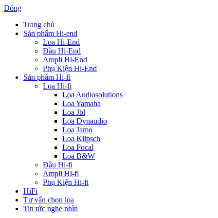
Đóng
Trang chủ
Sản phẩm Hi-end
Loa Hi-End
Đầu Hi-End
Ampli Hi-End
Phụ Kiện Hi-End
Sản phẩm Hi-fi
Loa Hi-fi
Loa Audiosolutions
Loa Yamaha
Loa Jbl
Loa Dynaudio
Loa Jamo
Loa Klipsch
Loa Focal
Loa B&W
Đầu Hi-fi
Ampli Hi-fi
Phụ Kiện Hi-fi
HiFi
Tư vấn chọn loa
Tin tức nghe nhìn