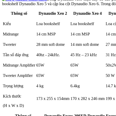
bookshelf Dynaudio Xeo 5 và cặp loa cột Dynaudio Xeo 6. Trong đ
Thông số
Dynaudio Xeo 2
Dynaudio Xeo 4
Dyn
Kiểu
Loa bookshelf
Loa bookshelf
Loa c
Midrange
14 cm MSP
14 cm MSP
14 c
Tweeter
28 mm soft dome
14 mm soft dome
27 mm
Tần số đáp ứng
40hz - 24kHz.
45 Hz – 23 kHz
31 Hz
Midrange Amplifier
65W
65W
50x2
Tweeter Amplifier
65W
65W
50 W
Trọng lượng
4 kg
6.4kg
14.7 
Kích thước
173 x 255 x 154mm
170 x 282 x 246 mm
199 x
(H x W x D)
Thông số
Dynaudio Focus 200XD
Dynaudio Focu