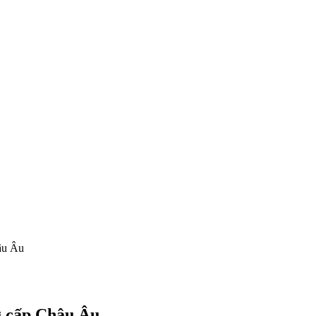
âu Âu
g cấp Châu Âu