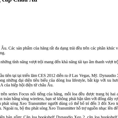
 Âu. Các sản phẩm của hãng rất đa dạng trải đều trên các phân khúc 
ng.
hững tính năng vượt trội mang đển khả năng tái tạo âm thanh vượt tr
u tiên tại tại triển lãm CES 2012 diễn ra ở Las Vegas, Mỹ. Dynaudio 
ng những đại diện tiêu biểu của dòng loa lifestyle, bắt kịp với xu 
SA của hiệp hội điện tử châu Âu.
ên series Focus nổi tiếng của hãng, mỗi loa đều được trang bị hai a
n toàn bằng sóng wireless, bạn sẽ không phải bận tâm với đống dây 
thu phát sóng Xeo Transmitter người dùng có thể bố trí đến 3 đôi Xeo
 Ngoài ra, bộ thu phát sóng Xeo Transmitter hỗ trợ nguồn nhạc lên đế
n bản gồm: Cặp loa bookshelf Dynaudio Xeo 2, cặp loa bookshelf 