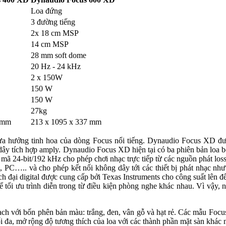
Loa đứng
3 đường tiếng
2x 18 cm MSP
14 cm MSP
28 mm soft dome
20 Hz - 24 kHz
2 x 150W
150 W
150 W
27kg
 mm
213 x 1095 x 337 mm
thừa hưởng tinh hoa của dòng Focus nổi tiếng. Dynaudio Focus XD đ
g dây tích hợp amply. Dynaudio Focus XD hiện tại có ba phiên bản 
24-bit/192 kHz cho phép chơi nhạc trực tiếp từ các nguồn phát lossles
 PC….. và cho phép kết nối không dây tới các thiết bị phát nhạc như
đại digital được cung cấp bởi Texas Instruments cho công suất lên 
hể tối ưu trình diễn trong từ điều kiện phòng nghe khác nhau. Vì vậy,
ch với bốn phên bản màu: trắng, đen, vân gỗ và hạt rẻ. Các mẫu Focu
i đa, mở rộng độ tương thích của loa với các thành phần mặt sàn khác 