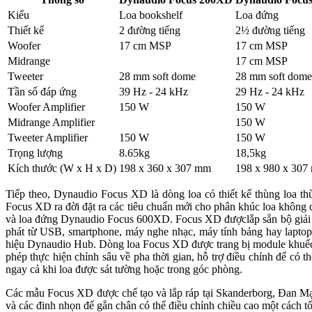
Kiểu
Loa bookshelf
Loa đứng
Thiết kế
2 đường tiếng
2½ đường tiếng
Woofer
17 cm MSP
17 cm MSP
Midrange
17 cm MSP
Tweeter
28 mm soft dome
28 mm soft dome
Tần số đáp ứng
39 Hz - 24 kHz
29 Hz - 24 kHz
Woofer Amplifier
150 W
150 W
Midrange Amplifier
150 W
Tweeter Amplifier
150 W
150 W
Trọng lượng
8.65kg
18,5kg
Kích thước (W x H x D)
198 x 360 x 307 mm
198 x 980 x 307
Tiếp theo, Dynaudio Focus XD là dòng loa có thiết kế thùng loa 
Focus XD ra đời đặt ra các tiêu chuẩn mới cho phân khúc loa khôn
và loa đứng Dynaudio Focus 600XD. Focus XD đượclắp sẵn bộ giải mã 
phát từ USB, smartphone, máy nghe nhạc, máy tính bảng hay laptop,
hiệu Dynaudio Hub. Dòng loa Focus XD được trang bị module khuếch 
phép thực hiện chỉnh sâu về pha thời gian, hỗ trợ điều chỉnh để có t
ngay cả khi loa được sát tường hoặc trong góc phòng.
Các mẫu Focus XD được chế tạo và lắp ráp tại Skanderborg, Đan Mạ
và các đinh nhọn để gắn chân có thể điều chỉnh chiều cao một cách tố