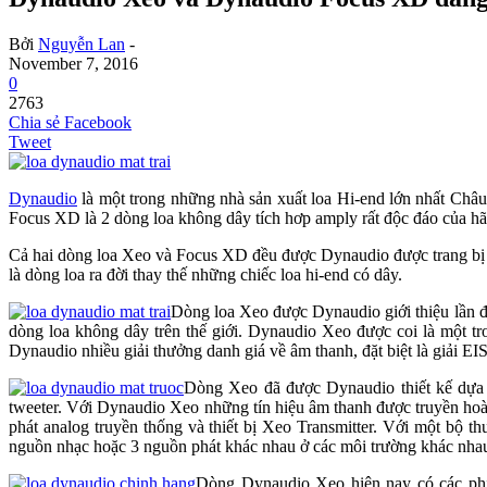
Bởi
Nguyễn Lan
-
November 7, 2016
0
2763
Chia sẻ Facebook
Tweet
Dynaudio
là một trong những nhà sản xuất loa Hi-end lớn nhất Châu
Focus XD là 2 dòng loa không dây tích hơp amply rất độc đáo của hã
Cả hai dòng loa Xeo và Focus XD đều được Dynaudio được trang bị n
là dòng loa ra đời thay thế những chiếc loa hi-end có dây.
Dòng loa Xeo được Dynaudio giới thiệu lần đầ
dòng loa không dây trên thế giới. Dynaudio Xeo được coi là một tro
Dynaudio nhiều giải thưởng danh giá về âm thanh, đặt biệt là giải EI
Dòng Xeo đã được Dynaudio thiết kế dựa tr
tweeter. Với Dynaudio Xeo những tín hiệu âm thanh được truyền hoà
phát analog truyền thống và thiết bị Xeo Transmitter. Với một bộ 
nguồn nhạc hoặc 3 nguồn phát khác nhau ở các môi trường khác nhau.
Dòng Dynaudio Xeo hiện nay có các phiê