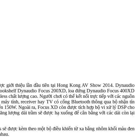
ược giới thiệu lần đầu tiên tại Hong Kong AV Show 2014. Dynaudio
loa bookshelf Dynaudio Focus 200XD, loa đứng Dynaudio Focus 400XD
s chất lượng cao. Người chơi có thể kết nối trực tiếp với các nguồn
 máy tính, receiver hay TV có cổng Bluetooth thông qua bộ nhận tín
đến 150W. Ngoài ra, Focus XD còn được tích hợp bộ vi xử lý DSP cho
 năng lượng dải trầm sẽ được hạ xuống để cân bằng với các dải còn lại
s sẽ được kèm theo một bộ điều khiển từ xa bằng nhôm khối màu đen
nhau.