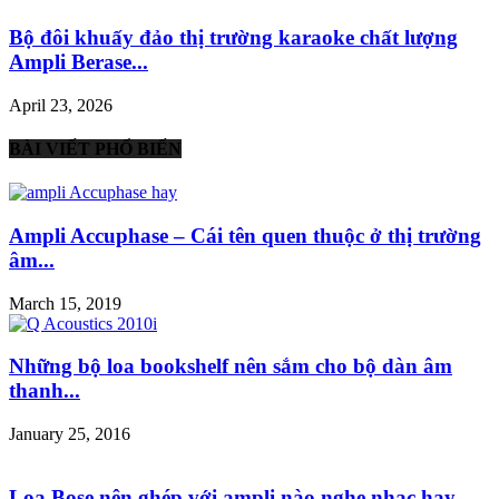
Bộ đôi khuấy đảo thị trường karaoke chất lượng
Ampli Berase...
April 23, 2026
BÀI VIẾT PHỔ BIẾN
Ampli Accuphase – Cái tên quen thuộc ở thị trường
âm...
March 15, 2019
Những bộ loa bookshelf nên sắm cho bộ dàn âm
thanh...
January 25, 2016
Loa Bose nên ghép với ampli nào nghe nhạc hay