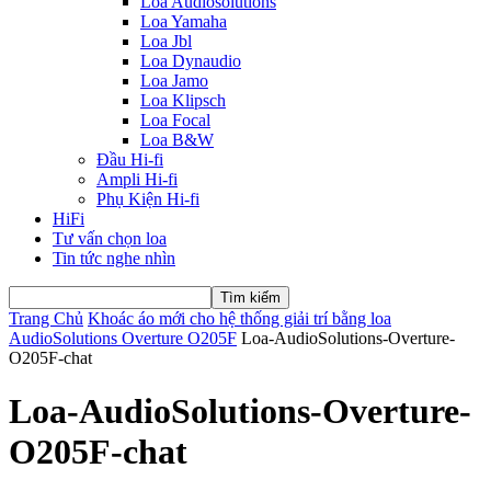
Loa Audiosolutions
Loa Yamaha
Loa Jbl
Loa Dynaudio
Loa Jamo
Loa Klipsch
Loa Focal
Loa B&W
Đầu Hi-fi
Ampli Hi-fi
Phụ Kiện Hi-fi
HiFi
Tư vấn chọn loa
Tin tức nghe nhìn
Trang Chủ
Khoác áo mới cho hệ thống giải trí bằng loa
AudioSolutions Overture O205F
Loa-AudioSolutions-Overture-
O205F-chat
Loa-AudioSolutions-Overture-
O205F-chat