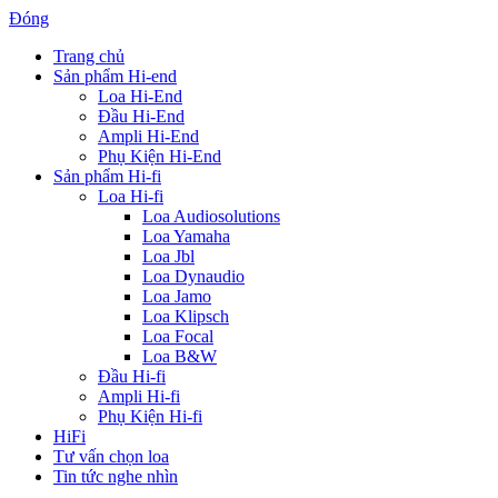
Đóng
Trang chủ
Sản phẩm Hi-end
Loa Hi-End
Đầu Hi-End
Ampli Hi-End
Phụ Kiện Hi-End
Sản phẩm Hi-fi
Loa Hi-fi
Loa Audiosolutions
Loa Yamaha
Loa Jbl
Loa Dynaudio
Loa Jamo
Loa Klipsch
Loa Focal
Loa B&W
Đầu Hi-fi
Ampli Hi-fi
Phụ Kiện Hi-fi
HiFi
Tư vấn chọn loa
Tin tức nghe nhìn