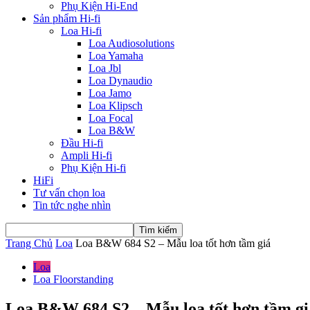
Phụ Kiện Hi-End
Sản phẩm Hi-fi
Loa Hi-fi
Loa Audiosolutions
Loa Yamaha
Loa Jbl
Loa Dynaudio
Loa Jamo
Loa Klipsch
Loa Focal
Loa B&W
Đầu Hi-fi
Ampli Hi-fi
Phụ Kiện Hi-fi
HiFi
Tư vấn chọn loa
Tin tức nghe nhìn
Trang Chủ
Loa
Loa B&W 684 S2 – Mẫu loa tốt hơn tầm giá
Loa
Loa Floorstanding
Loa B&W 684 S2 – Mẫu loa tốt hơn tầm gi