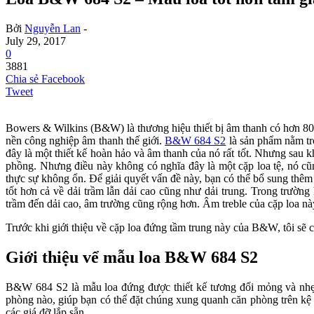
Bởi
Nguyễn Lan
-
July 29, 2017
0
3881
Chia sẻ Facebook
Tweet
Bowers & Wilkins (B&W) là thương hiệu thiết bị âm thanh có hơn 80 n
nền công nghiệp âm thanh thế giới.
B&W 684 S2
là sản phẩm nằm trong
đây là một thiết kế hoàn hảo và âm thanh của nó rất tốt. Nhưng sau khi
phồng. Nhưng điều này không có nghĩa đây là một cặp loa tệ, nó cũn
thực sự không ổn. Để giải quyết vấn đề này, bạn có thể bổ sung thê
tốt hơn cả về dải trầm lẫn dải cao cũng như dải trung. Trong trường
trầm đến dải cao, âm trường cũng rộng hơn. Âm treble của cặp loa này
Trước khi giới thiệu về cặp loa đứng tầm trung này của B&W, tôi sẽ cho 
Giới thiệu vể mẫu loa B&W 684 S2
B&W 684 S2 là mẫu loa đứng được thiết kế tương đối mỏng và nhẹ 
phòng nào, giúp bạn có thể đặt chúng xung quanh căn phòng trên kệ 
các giá đỡ lắp sẵn.