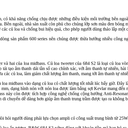
, có khả năng chống chịu được những điều kiện môi trường bên ngoà
 loa. Bên ngoài, nhà sản xuất còn phủ cho chúng lớp sơn màu đen bó
vệ các củ loa và chống bui hiệu quả, cho phép người dùng thảo lắp mộ
 dòng sản phẩm 600 series nên chúng được thừa hưởng nhiều công nghệ
và hai của loa midbass. Củ loa tweeter của 684 S2 là loại củ loa vò
ái tạo âm thanh dải tần số cao chính xác, với âm thanh tự nhiên, hài h
 giữa các củ loa, làm giảm chất lượng âm thanh, mang tới âm thanh tự nhi
oa midbass vào dạng củ loa có chất lượng tốt nhất lúc bấy giờ. Đây là 
 mm, dạng hình nón với nón loa được làm bằng sợi Kevlar mang đến một
ass này còn được tích hợp công nghệ chống cộng hưởng Anti-Resona
 di chuyển dễ dàng hơn giúp âm thanh trung trầm được tạo ra không bi
 hỏi người dùng phải lựa chọn ampli có công suất trung bình từ 25W
 củ loa ấn tượng, B&W 684 S2 xứng đáng với khoản tiền mà bạn bỏ ra