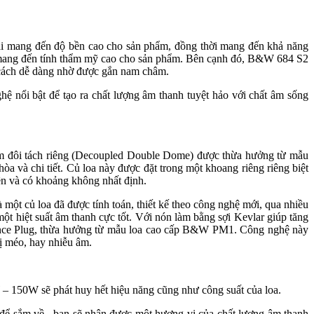
i mang đến độ bền cao cho sản phẩm, đồng thời mang đến khả năng
ng mang đến tính thẩm mỹ cao cho sản phẩm. Bên cạnh đó, B&W 684 S2
t cách dễ dàng nhờ được gắn nam châm.
 nổi bật để tạo ra chất lượng âm thanh tuyệt hảo với chất âm sống
m đôi tách riêng (Decoupled Double Dome) được thừa hưởng từ mẫu
òa và chi tiết. Củ loa này được đặt trong một khoang riêng riêng biệt
ên và có khoảng không nhất định.
một củ loa đã được tính toán, thiết kế theo công nghệ mới, qua nhiều
 hiệt suất âm thanh cực tốt. Với nón làm bằng sợi Kevlar giúp tăng
nce Plug, thừa hưởng từ mẫu loa cao cấp B&W PM1. Công nghệ này
̣ méo, hay nhiễu âm.
 – 150W sẽ phát huy hết hiệu năng cũng như công suất của loa.
 để sắm về , bạn sẽ nhận được một hương vị của chất lượng âm thanh