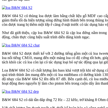
B&W 684 S2 có thùng loa được làm bằng chất liệu gỗ MDF cao cấp
giảm thiểu tối đa hiện tượng sóng đứng hình thành bên trong thùng
còn được trang bị thêm một lớp ê căng ở mặt trước có tác dụng bảo 
Như đã giới thiệu, cặp loa B&W 684 S2 là cặp loa đứng nằm trong
động, chân thực cùng hiệu suất trình diễn đáng kinh ngạc.
B&W 684 S2 được thiết kế với 2 đường tiếng gồm một củ loa tweeter 
loa nổi tiếng CM10, mang đến một màng loa có độ cứng tốt hơn, giúp t
tách khỏi các củ loa còn lại có tác dụng loại bỏ sự tác động qua lại
Loa B&W 684 S2 có chất lượng âm bass khá vượt trội khi sử dụng củ l
quá trình thỉnh âm mang đến một củ loa midbbass có đường kính 130
độ nhạy của B&W 684 S2 lên đến 87 dB. Bên cạnh đó, củ loa midb
hoạt động theo nguyên lý làm cho piston bên trong cuộn dây âm thanh
B&W 684 S2 có dải tần đáp ứng 72 Hz – 22 kHz, trở kháng 8 Ohm đòi
Với chất lượng âm thanh tuyệt vời, thiết kế hoàn hảo và công nghệ