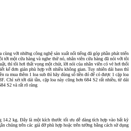
ùng với những công nghệ sản xuất nổi tiếng đã góp phần phát triển
́i một cửa hàng và nghe thử nó, nhân viên cửa hàng đã nói với tôi
t, thì tôi hơi thất vọng một chút, lời nói của nhân viên có vẻ hơi thổi
hiết kế đơn giản phù hợp với nhiều không gian. Tuy nhiên dải bass thì
iền ra mua thêm 1 loa sub thì hãy dùng số tiền đó để có được 1 cặp loa
Chỉ xét tới dải tần, cặp loa này cũng hơn 684 S2 rất nhiều, từ dải
4 S2 và rất rõ ràng
4.2 kg. Đây là một kích thước tối ưu dễ dàng tích hợp vào bất kỳ
gắn chúng trên các giá đỡ phù hợp hoặc trên tường bằng cách sử dụng