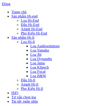
Đóng
Trang chủ
Sản phẩm Hi-end
Loa Hi-End
Đầu Hi-End
Ampli Hi-End
Phụ Kiện Hi-End
Sản phẩm Hi-fi
Loa Hi-fi
Loa Audiosolutions
Loa Yamaha
Loa Jbl
Loa Dynaudio
Loa Jamo
Loa Klipsch
Loa Focal
Loa B&W
Đầu Hi-fi
Ampli Hi-fi
Phụ Kiện Hi-fi
HiFi
Tư vấn chọn loa
Tin tức nghe nhìn