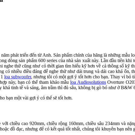
ăm phát triển đến từ Anh. Sản phẩm chính của hãng là những mẫu loa c
 dòng sản phẩm 600 series của nhà sản xuất này. Lần đầu tiên khi tôi tơ
 nghe thử cũng như có thời gian tìm hiểu kỹ hơn về cả thông số kỹ thuậ
g có nhiều điều đáng để nghe thử như dải trung và dải cao khá ổn, t
m 1
loa subwoofer
, nhưng tôi có một gợi ý tốt hơn cho bạn. Thay vì bỏ t
 hợp này, bạn có thể tham khảo mẫu
loa Audiosolutions
Overture O203F. 
 khá tinh tế và sáng, âm trầm thì đủ sâu, không bị gò bó như ở B&W 68
bạn một vài gợi ý có thể sẽ tốt hơn.
với chiều cao 920mm, chiều rộng 160mm, chiều sâu 234mm và nặng 1
hoặc đồ đạc, nhưng để có kết quả tốt nhất, chúng tôi khuyên bạn nên 