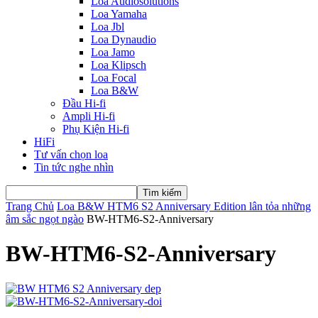
Loa Audiosolutions
Loa Yamaha
Loa Jbl
Loa Dynaudio
Loa Jamo
Loa Klipsch
Loa Focal
Loa B&W
Đầu Hi-fi
Ampli Hi-fi
Phụ Kiện Hi-fi
HiFi
Tư vấn chọn loa
Tin tức nghe nhìn
Trang Chủ
Loa B&W HTM6 S2 Anniversary Edition lân tỏa những
âm sắc ngọt ngào
BW-HTM6-S2-Anniversary
BW-HTM6-S2-Anniversary