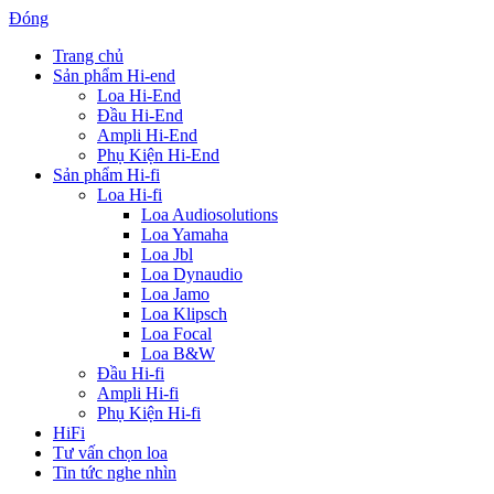
Đóng
Trang chủ
Sản phẩm Hi-end
Loa Hi-End
Đầu Hi-End
Ampli Hi-End
Phụ Kiện Hi-End
Sản phẩm Hi-fi
Loa Hi-fi
Loa Audiosolutions
Loa Yamaha
Loa Jbl
Loa Dynaudio
Loa Jamo
Loa Klipsch
Loa Focal
Loa B&W
Đầu Hi-fi
Ampli Hi-fi
Phụ Kiện Hi-fi
HiFi
Tư vấn chọn loa
Tin tức nghe nhìn