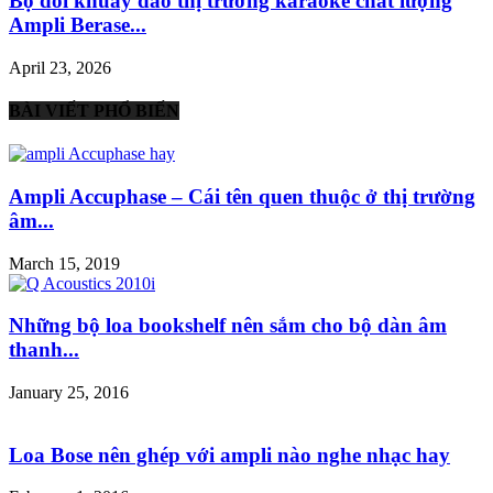
Bộ đôi khuấy đảo thị trường karaoke chất lượng
Ampli Berase...
April 23, 2026
BÀI VIẾT PHỔ BIẾN
Ampli Accuphase – Cái tên quen thuộc ở thị trường
âm...
March 15, 2019
Những bộ loa bookshelf nên sắm cho bộ dàn âm
thanh...
January 25, 2016
Loa Bose nên ghép với ampli nào nghe nhạc hay