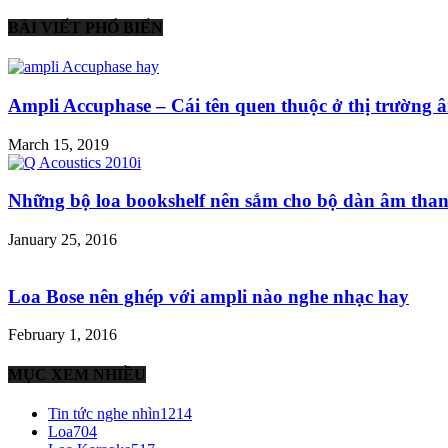
BÀI VIẾT PHỔ BIẾN
Ampli Accuphase – Cái tên quen thuộc ở thị trường â
March 15, 2019
Những bộ loa bookshelf nên sắm cho bộ dàn âm than
January 25, 2016
Loa Bose nên ghép với ampli nào nghe nhạc hay
February 1, 2016
MỤC XEM NHIỀU
Tin tức nghe nhìn
1214
Loa
704