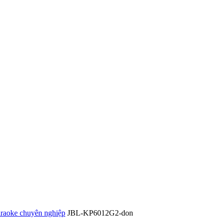
raoke chuyên nghiệp
JBL-KP6012G2-don