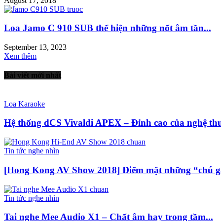
August 17, 2018
Loa Jamo C 910 SUB thể hiện những nốt âm tần...
September 13, 2023
Xem thêm
Bài viết mới nhất
Loa Karaoke
Hệ thống dCS Vivaldi APEX – Đỉnh cao của nghệ thuậ
Tin tức nghe nhìn
[Hong Kong AV Show 2018] Điểm mặt những “chú gà
Tin tức nghe nhìn
Tai nghe Mee Audio X1 – Chất âm hay trong tầm...