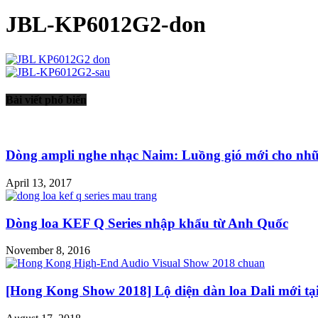
JBL-KP6012G2-don
Bài viết phổ biến
Dòng ampli nghe nhạc Naim: Luồng gió mới cho nhữn
April 13, 2017
Dòng loa KEF Q Series nhập khẩu từ Anh Quốc
November 8, 2016
[Hong Kong Show 2018] Lộ diện dàn loa Dali mới tại.