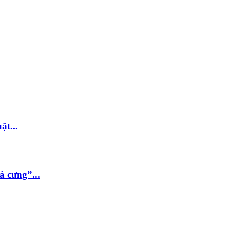
t...
 cưng”...