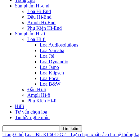
Trang chủ
Sản phẩm Hi-end
Loa Hi-End
Đầu Hi-End
Ampli Hi-End
Phụ Kiện Hi-End
Sản phẩm Hi-fi
Loa Hi-fi
Loa Audiosolutions
Loa Yamaha
Loa Jbl
Loa Dynaudio
Loa Jamo
Loa Klipsch
Loa Focal
Loa B&W
Đầu Hi-fi
Ampli Hi-fi
Phụ Kiện Hi-fi
HiFi
Tư vấn chọn loa
Tin tức nghe nhìn
Trang Chủ
Loa JBL KP6012G2 – Lựa chọn xuất sắc cho hệ thống ka