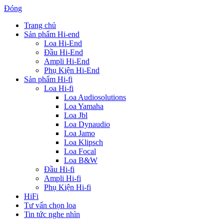
Đóng
Trang chủ
Sản phẩm Hi-end
Loa Hi-End
Đầu Hi-End
Ampli Hi-End
Phụ Kiện Hi-End
Sản phẩm Hi-fi
Loa Hi-fi
Loa Audiosolutions
Loa Yamaha
Loa Jbl
Loa Dynaudio
Loa Jamo
Loa Klipsch
Loa Focal
Loa B&W
Đầu Hi-fi
Ampli Hi-fi
Phụ Kiện Hi-fi
HiFi
Tư vấn chọn loa
Tin tức nghe nhìn