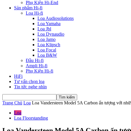
Phụ Kiện Hi-End
Sản phẩm Hi-fi
Loa Hi-fi
Loa Audiosolutions
Loa Yamaha
Loa Jbl
Loa Dynaudio
Loa Jamo
Loa Klipsch
Loa Focal
Loa B&W
Đầu Hi-fi
Ampli Hi-fi
Phụ Kiện Hi-fi
HiFi
Tư vấn chọn loa
Tin tức nghe nhìn
Trang Chủ
Loa
Loa Vandersteen Model 5A Carbon ấn tượng với nhữn
Loa
Loa Floorstanding
Loa Vandersteen Model 5A Carbon ấn tượn