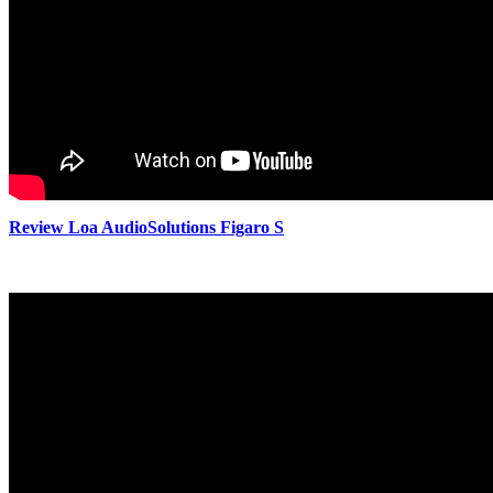
Review Loa AudioSolutions Figaro S