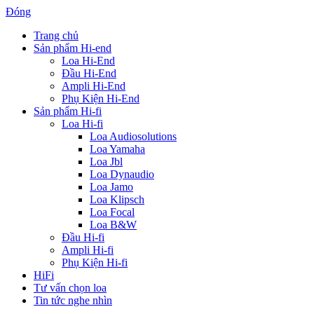
Đóng
Trang chủ
Sản phẩm Hi-end
Loa Hi-End
Đầu Hi-End
Ampli Hi-End
Phụ Kiện Hi-End
Sản phẩm Hi-fi
Loa Hi-fi
Loa Audiosolutions
Loa Yamaha
Loa Jbl
Loa Dynaudio
Loa Jamo
Loa Klipsch
Loa Focal
Loa B&W
Đầu Hi-fi
Ampli Hi-fi
Phụ Kiện Hi-fi
HiFi
Tư vấn chọn loa
Tin tức nghe nhìn