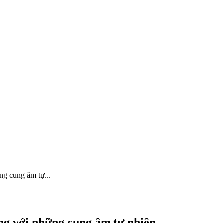
g cung âm tự...
g với những cung âm tự nhiên