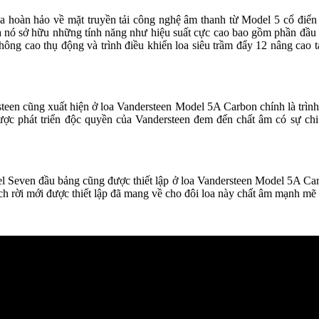
ừa hoàn hảo về mặt truyền tải công nghệ âm thanh từ Model 5 cổ điể
 nó sở hữu những tính năng như hiệu suất cực cao bao gồm phần đầu 
ông cao thụ động và trình điều khiển loa siêu trầm đẩy 12 nâng cao t
een cũng xuất hiện ở loa Vandersteen Model 5A Carbon chính là trình đ
được phát triển độc quyền của Vandersteen đem đến chất âm có sự chi 
del Seven đầu bảng cũng được thiết lập ở loa Vandersteen Model 5A Car
ch rời mới được thiết lập đã mang về cho đôi loa này chất âm mạnh mẽ v