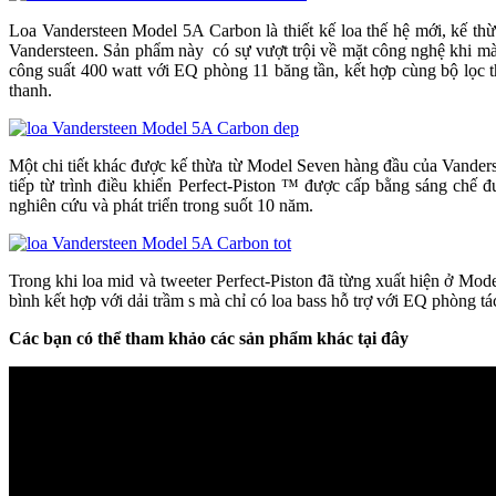
Loa Vandersteen Model 5A Carbon là thiết kế loa thế hệ mới, kế th
Vandersteen. Sản phẩm này có sự vượt trội về mặt công nghệ khi mà
công suất 400 watt với EQ phòng 11 băng tần, kết hợp cùng bộ lọc th
thanh.
Một chi tiết khác được kế thừa từ Model Seven hàng đầu của Vanderst
tiếp từ trình điều khiển Perfect-Piston ™ được cấp bằng sáng chế 
nghiên cứu và phát triển trong suốt 10 năm.
Trong khi loa mid và tweeter Perfect-Piston đã từng xuất hiện ở Mo
bình kết hợp với dải trầm s mà chỉ có loa bass hỗ trợ với EQ phòng tá
Các bạn có thể tham khảo các sản phẩm khác tại đây